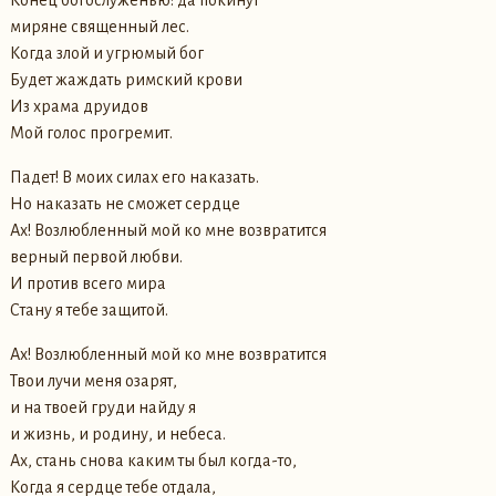
миряне священный лес.
Когда злой и угрюмый бог
Будет жаждать римский крови
Из храма друидов
Мой голос прогремит.
Падет! В моих силах его наказать.
Но наказать не сможет сердце
Ах! Возлюбленный мой ко мне возвратится
верный первой любви.
И против всего мира
Стану я тебе защитой.
Ах! Возлюбленный мой ко мне возвратится
Твои лучи меня озарят,
и на твоей груди найду я
и жизнь, и родину, и небеса.
Ах, стань снова каким ты был когда-то,
Когда я сердце тебе отдала,