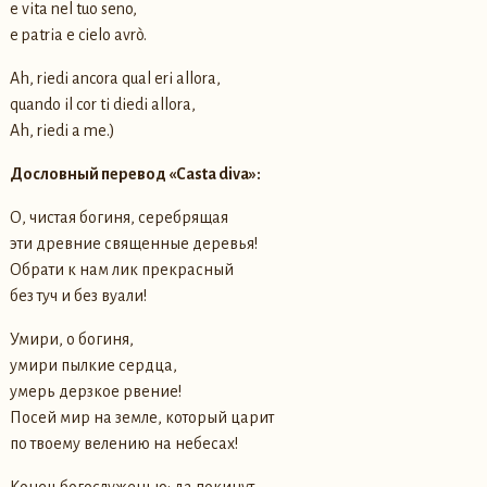
e vita nel tuo seno,
e patria e cielo avrò.
Ah, riedi ancora qual eri allora,
quando il cor ti diedi allora,
Ah, riedi a me.)
Дословный перевод «Casta diva»:
О, чистая богиня, серебрящая
эти древние священные деревья!
Обрати к нам лик прекрасный
без туч и без вуали!
Умири, о богиня,
умири пылкие сердца,
умерь дерзкое рвение!
Посей мир на земле, который царит
по твоему велению на небесах!
Конец богослуженью: да покинут