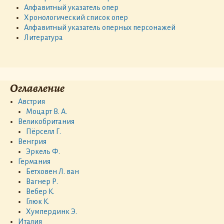
Алфавитный указатель опер
Хронологический список опер
Алфавитный указатель оперных персонажей
Литература
Оглавление
Австрия
Моцарт В. А.
Великобритания
Пёрселл Г.
Венгрия
Эркель Ф.
Германия
Бетховен Л. ван
Вагнер Р.
Вебер К.
Глюк К.
Хумпердинк Э.
Италия