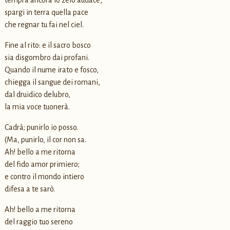
spargi in terra quella pace
che regnar tu fai nel ciel.
Fine al rito: e il sacro bosco
sia disgombro dai profani.
Quando il nume irato e fosco,
chiegga il sangue dei romani,
dal druidico delubro,
la mia voce tuonerà.
Cadrà; punirlo io posso.
(Ma, punirlo, il cor non sa.
Ah! bello a me ritorna
del fido amor primiero;
e contro il mondo intiero
difesa a te sarò.
Ah! bello a me ritorna
del raggio tuo sereno