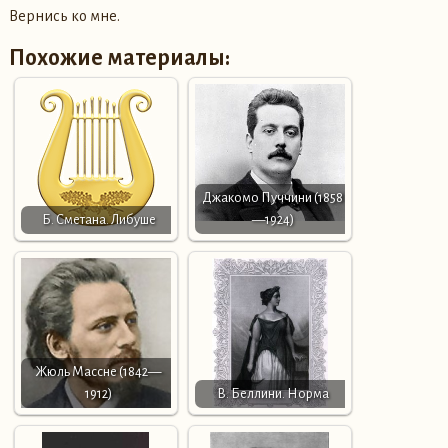
Вернись ко мне.
Похожие материалы:
Джакомо Пуччини (1858
Б. Сметана. Либуше
—1924)
Жюль Массне (1842—
1912)
В. Беллини. Норма