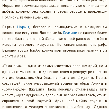
Норма тем временам продолжает петь, но уже о личном — о
любви, которую она хранит в своем сердце к проконсулу
Поллиону, изменившему ей.
Партия
Нормы
, бесспорно, принадлежит к жемчужинам
вокального искусства. Даже если бы
Беллини
не написал более
ничего, благодаря одной «Casta diva» он всё равно остался бы в
истории оперного искусства. По свидетельству биографа
Беллини графа Барбо копмозитор переписывал музыку этой
молитвы 8 раз.
«Casta diva» — одна из самых известных оперных арий, но и
одна из самых сложных для исполнения в репертуаре сопрано
и стиле бельканто. Она была написана для Джудитты Пасты,
создавшей также незабываемый зрителями образ Амины в
«Сомнамбуле». Джудитта Паста поначалу отказывалась петь
молитву «целомудренной деве»: она всерьез опасалась, что не
справится с этой партией. Ария необычайно трудна в
исполнении, а мелодия развивается почти без пауз. Однако