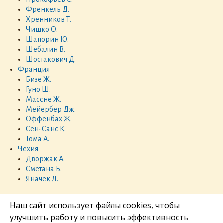
Френкель Д.
Хренников Т.
Чишко О.
Шапорин Ю.
Шебалин В.
Шостакович Д.
Франция
Бизе Ж.
Гуно Ш.
Массне Ж.
Мейербер Дж.
Оффенбах Ж.
Сен-Санс К.
Тома А.
Чехия
Дворжак А.
Сметана Б.
Яначек Л.
Наш сайт использует файлы cookies, чтобы
улучшить работу и повысить эффективность