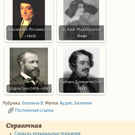
Джоаккино Россини (1792
Ц. Кюи. Мадемуазель
—1868)
Фифи
Гаэтано Доницетти (1797-
Шарль Гуно (1818—1893)
1848)
Рубрика:
Беллини В.
Метки:
Аудио
,
Беллини
Постоянная ссылка
Справочная
Словарь музыкальных терминов