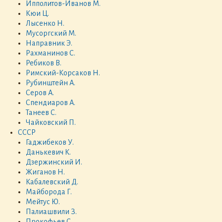
Ипполитов-Иванов М.
Кюи Ц.
Лысенко Н.
Мусоргский М.
Направник Э.
Рахманинов С.
Ребиков В.
Римский-Корсаков Н.
Рубинштейн А.
Серов А.
Спендиаров А.
Танеев С.
Чайковский П.
СССР
Гаджибеков У.
Данькевич К.
Дзержинский И.
Жиганов Н.
Кабалевский Д.
Майборода Г.
Мейтус Ю.
Палиашвили З.
Прокофьев С.