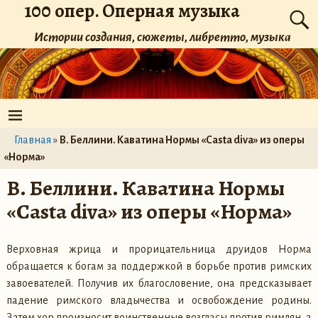
100 опер. Оперная музыка
Истории создания, сюжеты, либретто, музыка
Главная
»
В. Беллини. Каватина Нормы «Casta diva» из оперы
«Норма»
В. Беллини. Каватина Нормы
«Casta diva» из оперы «Норма»
Верховная жрица и прорицательница друидов Норма
обращается к богам за поддержкой в борьбе против римских
завоевателей. Получив их благословение, она предсказывает
падение римского владычества и освобождение родины.
Затем хор произносит воинственные возгласы против римлян, а