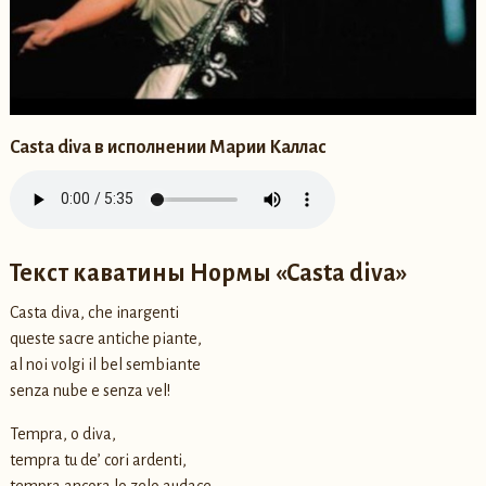
Casta diva в исполнении Марии Каллас
Текст каватины Нормы «Casta diva»
Casta diva, che inargenti
queste sacre antiche piante,
al noi volgi il bel sembiante
senza nube e senza vel!
Tempra, o diva,
tempra tu de’ cori ardenti,
tempra ancora lo zelo audace,