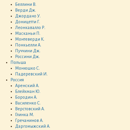
Беллини В.
Верди Дж.
Джордано У.
Доницетти Г.
Леонкавалло Р.
Масканьи П.
Монтеверди К.
Понкьелли А.
Пуччини Дж.
Россини Дж.
Польша
Монюшко С.
Падеревский И.
Россия
Аренский А.
Блейхман Ю.
Бородин А.
Василенко С.
Верстовский А.
Глинка М.
Гречанинов А.
Даргомыжский А.