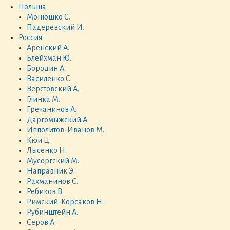
Польша
Монюшко С.
Падеревский И.
Россия
Аренский А.
Блейхман Ю.
Бородин А.
Василенко С.
Верстовский А.
Глинка М.
Гречанинов А.
Даргомыжский А.
Ипполитов-Иванов М.
Кюи Ц.
Лысенко Н.
Мусоргский М.
Направник Э.
Рахманинов С.
Ребиков В.
Римский-Корсаков Н.
Рубинштейн А.
Серов А.