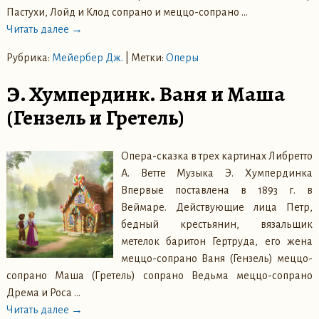
Пастухи, Лойд и Клод сопрано и меццо-сопрано
…
Читать далее →
Рубрика:
Мейербер Дж.
|
Метки:
Оперы
Э. Хумпердинк. Ваня и Маша
(Гензель и Гретель)
Опера-сказка в трех картинах Либретто
А. Ветте Музыка Э. Хумпердинка
Впервые поставлена в 1893 г. в
Веймаре. Действующие лица Петр,
бедный крестьянин, вязальщик
метелок баритон Гертруда, его жена
меццо-сопрано Ваня (Гензель) меццо-
сопрано Маша (Гретель) сопрано Ведьма меццо-сопрано
Дрема и Роса
…
Читать далее →