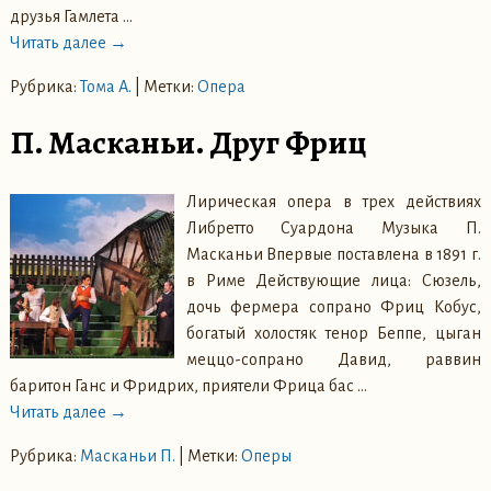
друзья Гамлета
…
Читать далее →
Рубрика:
Тома А.
|
Метки:
Опера
П. Масканьи. Друг Фриц
Лирическая опера в трех действиях
Либретто Суардона Музыка П.
Масканьи Впервые поставлена в 1891 г.
в Риме Действующие лица: Сюзель,
дочь фермера сопрано Фриц Кобус,
богатый холостяк тенор Беппе, цыган
меццо-сопрано Давид, раввин
баритон Ганс и Фридрих, приятели Фрица бас
…
Читать далее →
Рубрика:
Масканьи П.
|
Метки:
Оперы