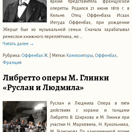
яркий представитель французской
оперетты. Родился 21 июня 1819 г. в
Кельне. Отец Оффенбаха Исаак
Иегуда Оффенбах, при рождении
Эбершт был из музыкальной семьи. Сначала зарабатывал
ремеслом книжного переплётчика, но
…
Читать далее →
Рубрика:
Оффенбах Ж.
|
Метки:
Композиторы
,
Оффенбах
,
Франция
Либретто оперы М. Глинки
«Руслан и Людмила»
Руслан и Людмила Опера в пяти
действиях с хорами и танцами
Либретто В. Ширкова и М. Глинки при
участии Н. Маркевича, Н. Кукольника,
М. Гедеонова По одноименной поэме