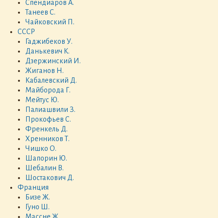
Спендиаров А.
Танеев С.
Чайковский П.
СССР
Гаджибеков У.
Данькевич К.
Дзержинский И.
Жиганов Н.
Кабалевский Д.
Майборода Г.
Мейтус Ю.
Палиашвили З.
Прокофьев С.
Френкель Д.
Хренников Т.
Чишко О.
Шапорин Ю.
Шебалин В.
Шостакович Д.
Франция
Бизе Ж.
Гуно Ш.
Массне Ж.