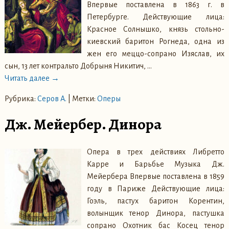
Впервые поставлена в 1863 г. в
Петербурге. Действующие лица:
Красное Солнышко, князь стольно-
киевский баритон Рогнеда, одна из
жен его меццо-сопрано Изяслав, их
сын, 13 лет контральто Добрыня Никитич,
…
Читать далее →
Рубрика:
Серов А.
|
Метки:
Оперы
Дж. Мейербер. Динора
Опера в трех действиях Либретто
Карре и Барьбье Музыка Дж.
Мейербера Впервые поставлена в 1859
году в Париже Действующие лица:
Гоэль, пастух баритон Корентин,
волынщик тенор Динора, пастушка
сопрано Охотник бас Косец тенор