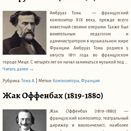
Амбруаз Тома — французский
композитор XIX века, прежде всего
известный своими операми. Также был
влиятельным педагогом и
администратором в музыкальном мире
Франции. Амбруаз Тома родился 5
августа 1811 года во французском
городе Меце. С четырёх лет он начал заниматься музыкой под
…
Читать далее →
Рубрика:
Тома А.
|
Метки:
Композиторы
,
Франция
Жак Оффенбах (1819-1880)
Жак Оффенбах (1819-1880) —
французский композитор, театральный
дирижёр и виолончелист, наиболее