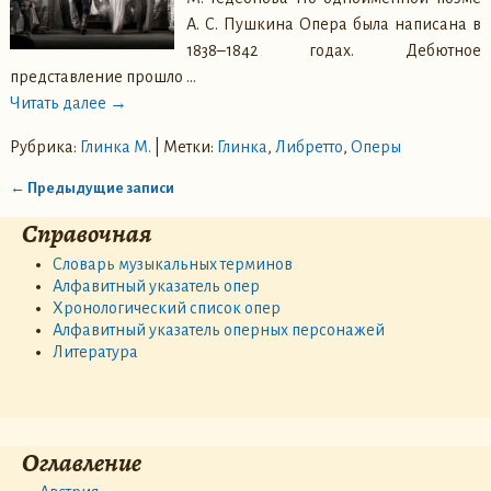
А. С. Пушкина Опера была написана в
1838–1842 годах. Дебютное
представление прошло
…
Читать далее →
Рубрика:
Глинка М.
|
Метки:
Глинка
,
Либретто
,
Оперы
←
Предыдущие записи
Навигация по записям
Справочная
Словарь музыкальных терминов
Алфавитный указатель опер
Хронологический список опер
Алфавитный указатель оперных персонажей
Литература
Оглавление