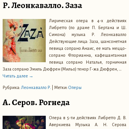
Р. Леонкавалло. Заза
Лирическая опера в 4-х действиях
Либретто (по драме П. Бертана и Ш.
Симона) музыка Р. Леонкавалло
Действующие лица: Заза, шансонетная
певица сопрано Анаис, ее мать меццо-
сопрано Флорианна, кафешантанная
певица сопрано Наталья, горничная
Заза сопрано Эмиль Дюфрен (Мильо) тенор Г-жа Дюфрен,
…
Читать далее →
Рубрика:
Леонкавалло Р.
|
Метки:
Оперы
А. Серов. Рогнеда
Опера в 5-ти действиях Либретто Д. В.
Аверкиева Музыка А. Н. Серова