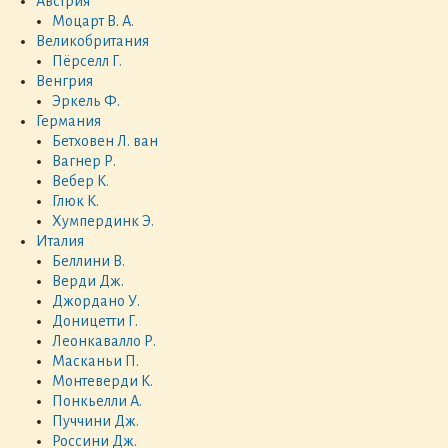
Австрия
Моцарт В. А.
Великобритания
Пёрселл Г.
Венгрия
Эркель Ф.
Германия
Бетховен Л. ван
Вагнер Р.
Вебер К.
Глюк К.
Хумпердинк Э.
Италия
Беллини В.
Верди Дж.
Джордано У.
Доницетти Г.
Леонкавалло Р.
Масканьи П.
Монтеверди К.
Понкьелли А.
Пуччини Дж.
Россини Дж.