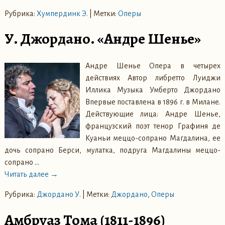
Рубрика:
Хумпердинк Э.
|
Метки:
Оперы
У. Джордано. «Андре Шенье»
Андре Шенье Опера в четырех
действиях Автор либретто Луиджи
Иллика Музыка Умберто Джордано
Впервые поставлена в 1896 г. в Милане.
Действующие лица: Андре Шенье,
французский поэт тенор Графиня де
Куаньи меццо-сопрано Магдалина, ее
дочь сопрано Берси, мулатка, подруга Магдалины меццо-
сопрано
…
Читать далее →
Рубрика:
Джордано У.
|
Метки:
Джордано
,
Оперы
Амбруаз Тома (1811-1896)