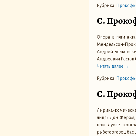
Рубрика:
Прокофье
С. Проко
Опера в пяти акт
Мендельсон-Прок
Андрей Болконски
Андреевич Ростов 
Читать далее →
Рубрика:
Прокофье
С. Проко
Лирика-комическа
лица: Дон Жером,
при Луизе контр
рыботорговец бас