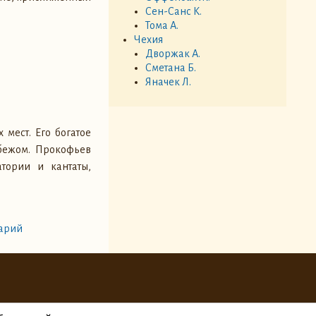
Сен-Санс К.
Тома А.
Чехия
Дворжак А.
Сметана Б.
Яначек Л.
мест. Его богатое
убежом. Прокофьев
тории и кантаты,
арий