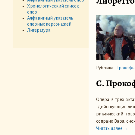
Либретто
Хронологический список
опер
Алфавитный указатель
оперных персонажей
Литература
Рубрика:
Прокофье
С. Прокоф
Опера в трех акт
Действующие лица:
ритмический гов
сопрано Варя, сн
Читать далее →