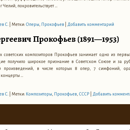
г Челий, покровительствует
…
в С.
|
Метки:
Оперы
,
Прокофьев
|
Добавить комментарий
ргеевич Прокофьев (1891—1953)
 советских композиторов Прокофьев занимает одно из первых 
дие получило широкое признание в Советском Союзе и за р
30 произведений, в числе которых 8 опер, 7 симфоний, ора
 концерты
…
в С.
|
Метки:
Композиторы
,
Прокофьев
,
СССР
|
Добавить коммент