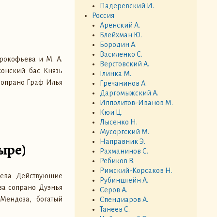
Падеревский И.
Россия
Аренский А.
Блейхман Ю.
Бородин А.
Василенко С.
рокофьева и М. А.
Верстовский А.
онский бас Князь
Глинка М.
сопрано Граф Илья
Гречанинов А.
Даргомыжский А.
Ипполитов-Иванов М.
Кюи Ц.
Лысенко Н.
Мусоргский М.
Направник Э.
ыре)
Рахманинов С.
Ребиков В.
Римский-Корсаков Н.
фьева Действующие
Рубинштейн А.
за сопрано Дуэнья
Серов А.
Мендоза, богатый
Спендиаров А.
Танеев С.