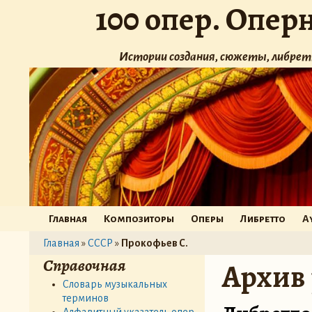
100 опер. Опер
Истории создания, сюжеты, либрет
Главная
Композиторы
Оперы
Либретто
А
Главная
»
СССР
»
Прокофьев С.
Справочная
Архив
Словарь музыкальных
терминов
Алфавитный указатель опер