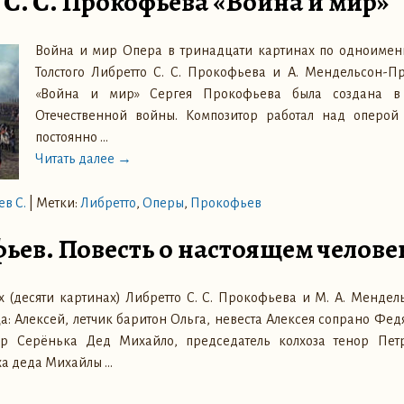
 С. С. Прокофьева «Война и мир»
Война и мир Опера в тринадцати картинах по одноиме
Толстого Либретто С. С. Прокофьева и А. Мендельсон-
«Война и мир» Сергея Прокофьева была создана в
Отечественной войны. Композитор работал над оперой 
постоянно
…
Читать далее →
в С.
|
Метки:
Либретто
,
Оперы
,
Прокофьев
ьев. Повесть о настоящем челове
ах (десяти картинах) Либретто С. С. Прокофьева и М. А. Менде
 Алексей, летчик баритон Ольга, невеста Алексея сопрано Федя
ор Серёнька Дед Михайло, председатель колхоза тенор Петр
оха деда Михайлы
…