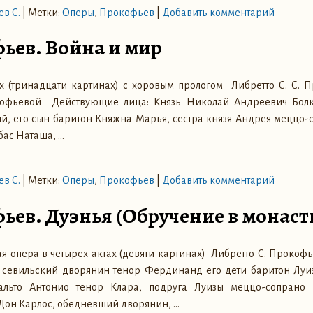
в С.
|
Метки:
Оперы
,
Прокофьев
|
Добавить комментарий
фьев. Война и мир
ах (тринадцати картинах) с хоровым прологом Либретто С. С. П
офьевой Действующие лица: Князь Николай Андреевич Болк
й, его сын баритон Княжна Марья, сестра князя Андрея меццо-
бас Наташа,
…
в С.
|
Метки:
Оперы
,
Прокофьев
|
Добавить комментарий
фьев. Дуэнья (Обручение в монаст
я опера в четырех актах (девяти картинах) Либретто С. Проко
 севильский дворянин тенор Фердинанд его дети баритон Луи
альто Антонио тенор Клара, подруга Луизы меццо-сопрано 
 Дон Карлос, обедневший дворянин,
…