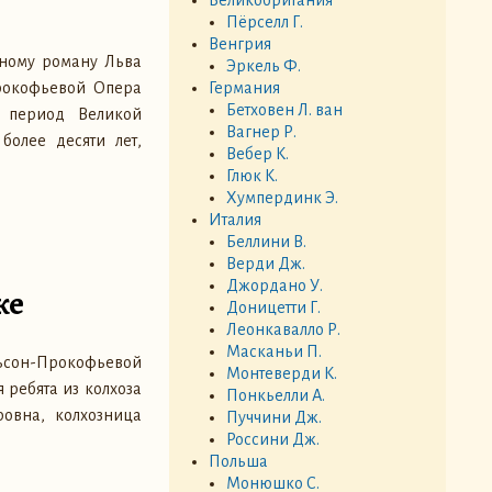
Пёрселл Г.
Венгрия
нному роману Льва
Эркель Ф.
Прокофьевой Опера
Германия
Бетховен Л. ван
 период Великой
Вагнер Р.
более десяти лет,
Вебер К.
Глюк К.
Хумпердинк Э.
Италия
Беллини В.
Верди Дж.
Джордано У.
ке
Доницетти Г.
Леонкавалло Р.
Масканьи П.
льсон-Прокофьевой
Монтеверди К.
 ребята из колхоза
Понкьелли А.
овна, колхозница
Пуччини Дж.
Россини Дж.
Польша
Монюшко С.