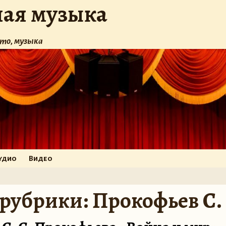
ная музыка
то, музыка
удио
Видео
 рубрики:
Прокофьев С.