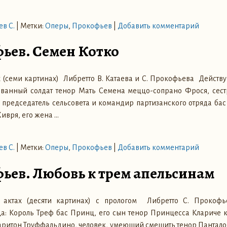
в С.
|
Метки:
Оперы
,
Прокофьев
|
Добавить комментарий
фьев. Семен Котко
х (семи картинах) Либретто В. Катаева и С. Прокофьева Дейст
ованный солдат тенор Мать Семена меццо-сопрано Фрося, сес
 председатель сельсовета и командир партизанского отряда бас
Хивря, его жена
…
в С.
|
Метки:
Оперы
,
Прокофьев
|
Добавить комментарий
фьев. Любовь к трем апельсинам
 актах (десяти картинах) с прологом Либретто С. Прокофье
: Король Треф бас Принц, его сын тенор Принцесса Клариче к
аритон Труффальдино, человек, умеющий смешить тенор Пантал