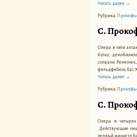
Читать далее →
Рубрика:
Прокофье
С. Проко
Опера в пяти акта
Котко, демобилиз
сопрано Ременюк,
фельдфебель бас 
Читать далее →
Рубрика:
Прокофье
С. Проко
Опера в четырех
Действующие лица
первый министр б