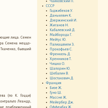
Чайковский П.
СССР
Гаджибеков У.
Данькевич К.
Дзержинский И.
Жиганов Н.
Кабалевский Д.
Майборода Г.
вующие лица: Семен
Мейтус Ю.
тра Семена меццо-
Палиашвили З.
 Ткаченко, бывший
Прокофьев С.
Френкель Д.
Хренников Т.
Чишко О.
Шапорин Ю.
Шебалин В.
Шостакович Д.
Франция
Бизе Ж.
Гуно Ш.
ва (по К. Гоцци)
Массне Ж.
онтральто Леандр,
Мейербер Дж.
оне, приближенный
Оффенбах Ж.