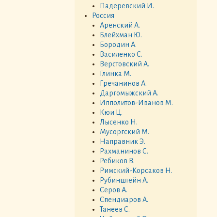
Падеревский И.
Россия
Аренский А.
Блейхман Ю.
Бородин А.
Василенко С.
Верстовский А.
Глинка М.
Гречанинов А.
Даргомыжский А.
Ипполитов-Иванов М.
Кюи Ц.
Лысенко Н.
Мусоргский М.
Направник Э.
Рахманинов С.
Ребиков В.
Римский-Корсаков Н.
Рубинштейн А.
Серов А.
Спендиаров А.
Танеев С.