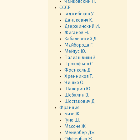
Чайковский П.
СССР
Гаджибеков У.
Данькевич К.
Дзержинский И.
Жиганов Н.
Кабалевский Д.
Майборода Г.
Мейтус Ю.
Палиашвили З.
Прокофьев С.
Френкель Д.
Хренников Т.
Чишко О.
Шапорин Ю.
Шебалин В.
Шостакович Д.
Франция
Бизе Ж.
Гуно Ш.
Массне Ж.
Мейербер Дж.
Оффенбах Ж.