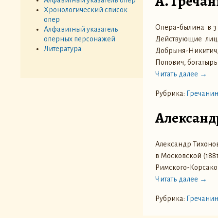
А. Греча
Хронологический список
опер
Опера-былина в 3 
Алфавитный указатель
Действующие лица
оперных персонажей
Литература
Добрыня-Никитич,
Попович, богатырь
Читать далее →
Рубрика:
Гречанин
Александ
Александр Тихонови
в Московской (1881
Римского-Корсако
Читать далее →
Рубрика:
Гречанин