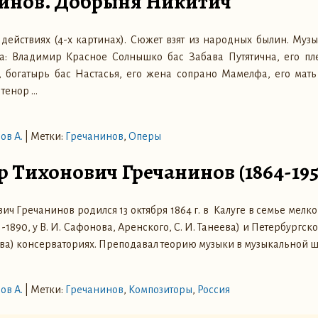
нинов. Добрыня Никитич
действиях (4-х картинах). Сюжет взят из народных былин. Муз
: Владимир Красное Солнышко бас Забава Путятична, его п
 богатырь бас Настасья, его жена сопрано Мамелфа, его мать
 тенор
…
ов А.
|
Метки:
Гречанинов
,
Оперы
р Тихонович Гречанинов (1864-195
ч Гречанинов родился 13 октября 1864 г. в Калуге в семье мелко
-1890, у В. И. Сафонова, Аренского, С. И. Танеева) и Петербургской 
ва) консерваториях. Преподавал теорию музыки в музыкальной 
ов А.
|
Метки:
Гречанинов
,
Композиторы
,
Россия