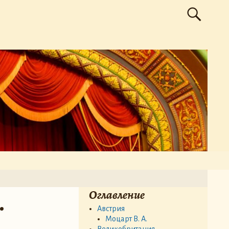
Оглавление
.
Австрия
Моцарт В. А.
Великобритания