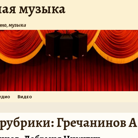
ная музыка
то, музыка
удио
Видео
 рубрики:
Гречанинов А