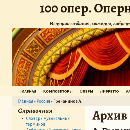
100 опер. Опер
Истории создания, сюжеты, либрет
Главная
Композиторы
Оперы
Либретто
А
Главная
»
Россия
»
Гречанинов А.
Справочная
Архив
Словарь музыкальных
терминов
Алфавитный указатель опер