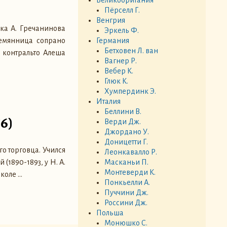
Пёрселл Г.
Венгрия
ыка А. Гречанинова
Эркель Ф.
лемянница сопрано
Германия
Бетховен Л. ван
 контральто Алеша
Вагнер Р.
Вебер К.
Глюк К.
Хумпердинк Э.
Италия
Беллини В.
6)
Верди Дж.
Джордано У.
Доницетти Г.
го торговца. Учился
Леонкавалло Р.
Масканьи П.
(1890-1893, у Н. А.
Монтеверди К.
школе
…
Понкьелли А.
Пуччини Дж.
Россини Дж.
Польша
Монюшко С.