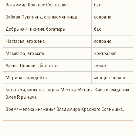
Владимир Красное Солнышко
бас
Забава Путятична, его племянница
сопрано
Добрыня-Никитич, богатырь
бас
Настасья, его жена
сопрано
Мамелфа, его мать
контральто
Алеша Попович, богатырь
тенор
Марина, чародейка
меццо-сопрано
Богатыри, их жены, народ.Место действия: Киев и владения
Змея Горыныча.
Время – эпоха княженья Владимира Красного Солнышка.