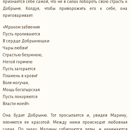
признается себе самой, что не в силах побороть свою страсть к
Добрыне. Колдуя, чтобы приворожить его к себе, она
приговаривает:
«Мраком забвения
Пусть проливаются
В сердце Добрынюшки
Чары любви!
Страстью безумною,
Негой горячею
Пусть загорается
Пламень в крови!
Воля могучая,
Мощь богатырская
Пусть покоряются
Власти моей!»
Она будит Добрыню. Тот просыпается и, увидев Марину,
пленяется ее красотой. Между ними происходит любовная
сцена. По знаку Марины собираются девы, и начинаются