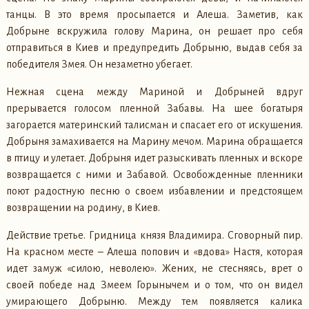
танцы. В это время просыпается и Алеша. Заметив, как
Добрыне вскружила голову Марина, он решает про себя
отправиться в Киев и предупредить Добрыню, выдав себя за
победителя Змея. Он незаметно убегает.
Нежная сцена между Мариной и Добрыней вдруг
прерывается голосом пленной Забавы. На шее богатыря
загорается материнский талисман и спасает его от искушения.
Добрыня замахивается на Марину мечом. Марина обращается
в птицу и улетает. Добрыня идет разыскивать пленных и вскоре
возвращается с ними и Забавой. Освобожденные пленники
поют радостную песню о своем избавлении и предстоящем
возвращении на родину, в Киев.
Действие третье. Гридница князя Владимира. Сговорный пир.
На красном месте – Алеша попович и «вдова» Настя, которая
идет замуж «силою, неволею». Жених, не стесняясь, врет о
своей победе над Змеем Горынычем и о том, что он видел
умирающего Добрыню. Между тем появляется калика