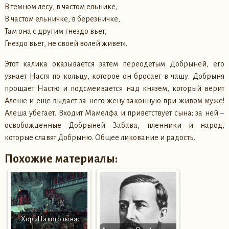
В темном лесу, в частом ельнике,
В частом ельничке, в березничке,
Там она с другим гнездо вьет,
Гнездо вьет, не своей волей живет».
Этот калика оказывается затем переодетым Добрыней, его
узнает Настя по кольцу, которое он бросает в чашу. Добрыня
прощает Настю и подсмеивается над князем, который верит
Алеше и еще выдает за него жену законную при живом муже!
Алеша убегает. Входит Мамелфа и приветствует сына; за ней –
освобожденные Добрыней Забава, пленники и народ,
которые славят Добрыню. Общее ликование и радость.
Похожие материалы:
Хор «На кого ты нас