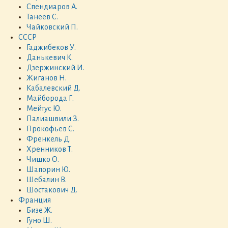
Спендиаров А.
Танеев С.
Чайковский П.
СССР
Гаджибеков У.
Данькевич К.
Дзержинский И.
Жиганов Н.
Кабалевский Д.
Майборода Г.
Мейтус Ю.
Палиашвили З.
Прокофьев С.
Френкель Д.
Хренников Т.
Чишко О.
Шапорин Ю.
Шебалин В.
Шостакович Д.
Франция
Бизе Ж.
Гуно Ш.