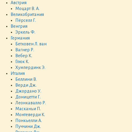
Австрия
Моцарт В. А.
Великобритания
Пёрселл Г.
Венгрия
Эркель Ф.
Германия
Бетховен Л. ван
Вагнер Р.
Вебер К.
Глюк К.
Хумпердинк Э.
Италия
Беллини В.
Верди Дж.
Джордано У.
Доницетти Г.
Леонкавалло Р.
Масканьи П.
Монтеверди К.
Понкьелли А.
Пуччини Дж.