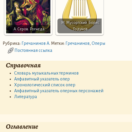
М. Мусоргский. Борис
А. Серов. Рогнеда
Годунов
Рубрика:
Гречанинов А.
Метки:
Гречанинов
,
Оперы
Постоянная ссылка
Справочная
Словарь музыкальных терминов
Алфавитный указатель опер
Хронологический список опер
Алфавитный указатель оперных персонажей
Литература
Оглавление