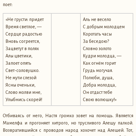
поет:
«Не грусти: придет
Аль не весело
Время светлое, —
С добрым молодцем
Сердце радостью
Коротать часы
Вновь согреется,
За беседою?
Зацветут в полях
Словно золото
Алы цветики,
Кудри молодца, —
Запоет опять
Как огнём горит
Свет-соловушко.
Грудь могучая.
Не мути слезой
Полюби, душа,
Ясны оченьки,
Добра молодца,
Слово молви мне,
Он отдаст тебе
Улыбнись скорей!
Свою волюшку!»
Отбиваясь от него, Настя громко зовет на помощь. Является
Мамелфа и прогоняет хитрого, но трусливого Алешу палкой.
Возвратившийся с проводов народ хохочет над Алешей. Тот,