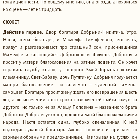
традиционности. По общему мнению, она опоздала появиться
на сцене — лет на тридцать.
СЮЖЕТ
Действие первое.
Двор богатыря Добрыни-Никитича. Утро.
Настя, жена богатыря, и Мамелфа Тимофеевна, его мать,
прядут и разговаривают про страшный сон, приснившийся
Мамелфе и касающийся Добрынюшки. Является Добрыня и
просит у матери благословения на ратные подвиги. Он хочет
справить службу князю, у которого Змей Горыныч похитил
племянницу, Свет-Забаву, дочь Путятичну. Добрыня получает от
матери благословение и талисман – чудесный камень-
самоцвет. Богатырь просит жену ждать его возвращения шесть
лет, а по истечении этого срока позволяет ей выйти замуж за
другого, но только не за Алешу Поповича – названного брата
Добрыни. Добрыня уезжает, провожаемый благопожеланиями
народа. Настя остается одна, глубоко опечаленная. К ней
подходит лукавый богатырь Алеша Попович и пристает со
своими любовными предложениями. Наигрывая на гуслях, он