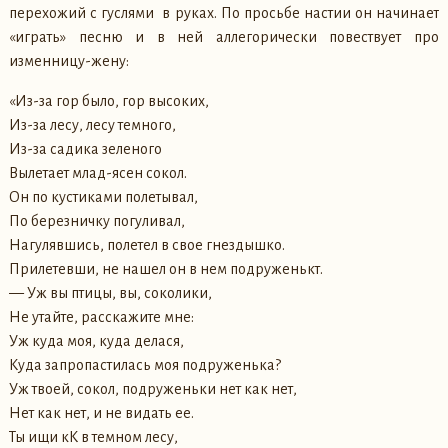
перехожий с гуслями в руках. По просьбе настии он начинает
«играть» песню и в ней аллегорически повествует про
изменницу-жену:
«Из-за гор было, гор высоких,
Из-за лесу, лесу темного,
Из-за садика зеленого
Вылетает млад-ясен сокол.
Он по кустиками полетывал,
По березничку погуливал,
Нагулявшись, полетел в свое гнездышко.
Прилетевши, не нашел он в нем подруженькт.
— Уж вы птицы, вы, соколики,
Не утайте, расскажите мне:
Уж куда моя, куда делася,
Куда запропастилась моя подруженька?
Уж твоей, сокол, подруженьки нет как нет,
Нет как нет, и не видать ее.
Ты ищи кК в темном лесу,