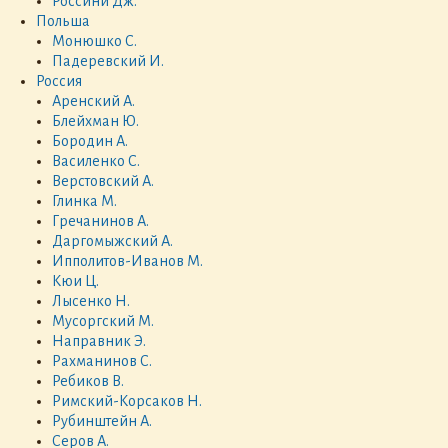
Россини Дж.
Польша
Монюшко С.
Падеревский И.
Россия
Аренский А.
Блейхман Ю.
Бородин А.
Василенко С.
Верстовский А.
Глинка М.
Гречанинов А.
Даргомыжский А.
Ипполитов-Иванов М.
Кюи Ц.
Лысенко Н.
Мусоргский М.
Направник Э.
Рахманинов С.
Ребиков В.
Римский-Корсаков Н.
Рубинштейн А.
Серов А.