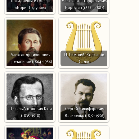
покидаешь» из оперы
Александр Порфирьевич
«Борис Годунов»
Бородин (1833—1887)
Александр Тихонович
Н. Римский-Корсаков.
Гречанинов (1864-1956)
Садко
Цезарь Антонович Кюи
Сергей Никифорович
(1835-1918)
Василенко (1872-1956)