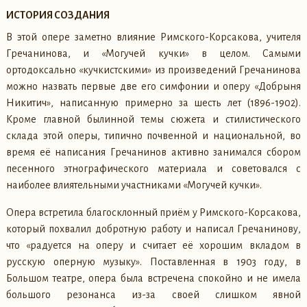
ИСТОРИЯ СОЗДАНИЯ
В этой опере заметно влияние Римского-Корсакова, учителя
Гречанинова, и «Могучей кучки» в целом. Самыми
ортодоксально «кучкистскими» из произведений Гречанинова
можно назвать первые две его симфонии и оперу «Добрыня
Никитич», написанную примерно за шесть лет (1896-1902).
Кроме главной былинной темы сюжета и стилистического
склада этой оперы, типично почвенной и национальной, во
время её написания Гречанинов активно занимался сбором
песенного этнографического материала и советовался с
наиболее влиятельными участниками «Могучей кучки».
Опера встретила благосклонный приём у Римского-Корсакова,
который похвалил добротную работу и написал Гречанинову,
что «радуется на оперу и считает её хорошим вкладом в
русскую оперную музыку». Поставленная в 1903 году, в
Большом театре, опера была встречена спокойно и не имела
большого резонанса из-за своей слишком явной