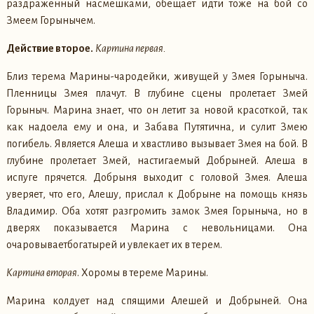
раздраженный насмешками, обещает идти тоже на бой со
Змеем Горынычем.
Действие второе.
Картина первая.
Близ терема Марины-чародейки, живущей у Змея Горыныча.
Пленницы Змея плачут. В глубине сцены пролетает Змей
Горыныч. Марина знает, что он летит за новой красоткой, так
как надоела ему и она, и Забава Путятична, и сулит Змею
погибель. Является Алеша и хвастливо вызывает Змея на бой. В
глубине пролетает Змей, настигаемый Добрыней. Алеша в
испуге прячется. Добрыня выходит с головой Змея. Алеша
уверяет, что его, Алешу, прислал к Добрыне на помощь князь
Владимир. Оба хотят разгромить замок Змея Горыныча, но в
дверях показывается Марина с невольницами. Она
очаровываетбогатырей и увлекает их в терем.
Картина вторая
. Хоромы в тереме Марины.
Марина колдует над спящими Алешей и Добрыней. Она