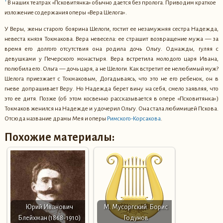
В наших театрах «Псковитянка» обычно дается без пролога. Приводим краткое
изложение содержания оперы «Вера Шелога».
У Веры, жены старого боярина Шелоги, гостит ее незамужняя сестра Надежда,
невеста князя Токмакова. Вера невесела: ее страшит возвращение мужа — за
время его долгого отсутствия она родила дочь Ольгу. Однажды, гуляя с
девушками у Печерского монастыря. Вера встретила молодого царя Ивана,
полюбила его. Ольга — дочь царя, а не Шелоги. Как встретит ее нелюбимый муж?
Шелога приезжает с Токмаковым, Догадываясь, что это не его ребенок, он в
гневе допрашивает Веру. Но Надежда берет вину на себя, смело заявляя, что
это ее дитя. Позже (об этом косвенно рассказывается в опере «Псковитянка»)
Токмаков женился на Надежде и удочерил Ольгу. Она стала любимицей Пскова.
Отсюда название драмы Мея и оперы
Римского-Корсакова
.
Похожие материалы:
Юрий Иванович
М. Мусоргский. Борис
Блейхман (1868-1910)
Годунов