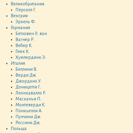
Великобритания
Пёрселл Г.
Венгрия
Эркель Ф.
Германия
Бетховен Л. ван
Вагнер Р.
Вебер К.
Глюк К.
Хумпердинк Э.
Италия
Беллини В.
Верди Дж.
Джордано У.
Доницетти Г.
Леонкавалло Р.
Масканьи П.
Монтеверди К.
Понкьелли А.
Пуччини Дж.
Россини Дж.
Польша