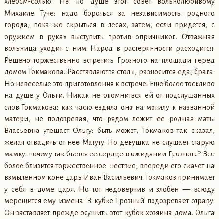
хлебом-солью. Не по душе этот совет вольнолюбивому
Михаиле Туче: надо бороться за независимость родного
города, пока же скрыться в лесах, затем, если придется, с
оружием в руках выступить против опричников. Отважная
вольница уходит с ним. Народ в растерянности расходится.
Решено торжественно встретить Грозного на площади перед
домом Токмакова. Расставляются столы, разносится еда, брага.
Но невеселые это приготовления к встрече. Еще более тоскливо
на душе у Ольги. Никак не опомниться ей от подслушанных
слов Токмакова; как часто ездила она на могилу к названной
матери, не подозревая, что рядом лежит ее родная мать.
Власьевна утешает Ольгу: быть может, Токмаков так сказал,
желая отвадить от нее Матуту. Но девушка не слушает старую
мамку: почему так бьется ее сердце в ожидании Грозного? Все
более близится торжественное шествие, впереди его скачет на
взмыленном коне царь Иван Васильевич. Токмаков принимает
у себя в доме царя. Но тот недоверчив и злобен — всюду
мерещится ему измена. В кубке Грозный подозревает отраву.
Он заставляет прежде осушить этот кубок хозяина дома. Ольга