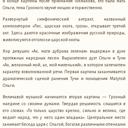
В конце картины после признания Токмакова, кто была мать
Ольги, тема Грозного звучит мощно и торжественно.
Развернутый симфонический антракт, названный
композитором «Лес, царская охота, гроза», открывает третий
акт. Здесь даются красочные изображения русской природы,
живописуются отголоски царской охоты.
Хор девушек «Ах, мати дубрава зеленая» выдержан в духе
протяжных народных песен. Выразителен дуэт Ольги и Тучи
«Ах, желанный мой, ах, мой миленький», в котором запечатлен
характер взволнованной речи. Первая картина заканчивается
драматической сценой ранения Тучи и похищения Матутой
Ольги.
Величавой музыкой начинается вторая картина — Грозный
наедине со своими думами. Твердая решимость слышится в
его словах: «То только царство крепко, сильно и велико, где
ведает народ, что у него один владыка». Центральное место
занимает беседа царя с Ольгой, богатая различными оттенками