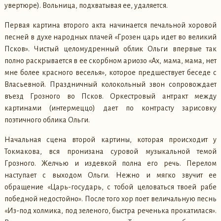
увертюре). Вольница, подхватывая ее, удаляется.
Первая картина второго акта начинается печальной хоровой
песней в духе народных плачей «Грозен царь идет во великий
Псков». Чистый целомудренный облик Ольги впервые так
полно раскрывается в ее скорбном ариозо «Ах, мама, мама, нет
мне более красного веселья», которое предшествует беседе с
Власьевной. Праздничный колокольный звон сопровождает
въезд Грозного во Псков. Оркестровый антракт между
картинами (интермеццо) дает по контрасту зарисовку
поэтичного облика Ольги.
Начальная сцена второй картины, которая происходит у
Токмакова, вся пронизана суровой музыкальной темой
Грозного. Желчью и издевкой полна его речь. Перелом
наступает с выходом Ольги. Нежно и мягко звучит ее
обращение «Царь-государь, с тобой целоваться твоей рабе
победной недостойно». После того хор поет величальную песнь
«Из-под холмика, под зеленого, быстра реченька прокатилася».