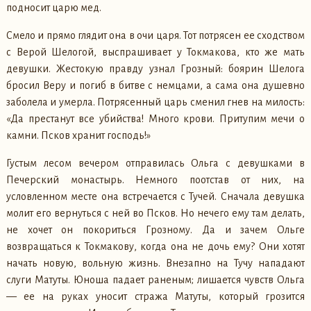
подносит царю мед.
Смело и прямо глядит она в очи царя. Тот потрясен ее сходством
с Верой Шелогой, выспрашивает у Токмакова, кто же мать
девушки. Жестокую правду узнал Грозный: боярин Шелога
бросил Веру и погиб в битве с немцами, а сама она душевно
заболела и умерла. Потрясенный царь сменил гнев на милость:
«Да престанут все убийства! Много крови. Притупим мечи о
камни. Псков хранит господь!»
Густым лесом вечером отправилась Ольга с девушками в
Печерский монастырь. Немного поотстав от них, на
условленном месте она встречается с Тучей. Сначала девушка
молит его вернуться с ней во Псков. Но нечего ему там делать,
не хочет он покориться Грозному. Да и зачем Ольге
возвращаться к Токмакову, когда она не дочь ему? Они хотят
начать новую, вольную жизнь. Внезапно на Тучу нападают
слуги Матуты. Юноша падает раненым; лишается чувств Ольга
— ее на руках уносит стража Матуты, который грозится