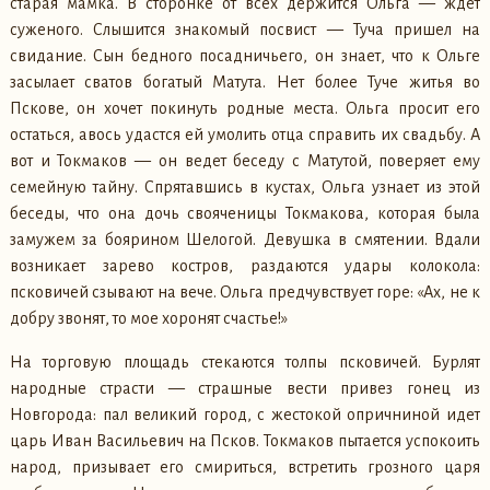
старая мамка. В сторонке от всех держится Ольга — ждет
суженого. Слышится знакомый посвист — Туча пришел на
свидание. Сын бедного посадничьего, он знает, что к Ольге
засылает сватов богатый Матута. Нет более Туче житья во
Пскове, он хочет покинуть родные места. Ольга просит его
остаться, авось удастся ей умолить отца справить их свадьбу. А
вот и Токмаков — он ведет беседу с Матутой, поверяет ему
семейную тайну. Спрятавшись в кустах, Ольга узнает из этой
беседы, что она дочь свояченицы Токмакова, которая была
замужем за боярином Шелогой. Девушка в смятении. Вдали
возникает зарево костров, раздаются удары колокола:
псковичей сзывают на вече. Ольга предчувствует горе: «Ах, не к
добру звонят, то мое хоронят счастье!»
На торговую площадь стекаются толпы псковичей. Бурлят
народные страсти — страшные вести привез гонец из
Новгорода: пал великий город, с жестокой опричниной идет
царь Иван Васильевич на Псков. Токмаков пытается успокоить
народ, призывает его смириться, встретить грозного царя