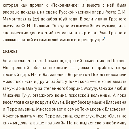
которая как пролог к «Псковитянке» и вместе с ней была
впервые показана на сцене Русской частной оперы (театр С. И.
Мамонтова) 15 (27) декабря 1898 года. В роли Ивана Грозного
выступил Ф. И. Шаляпин. Это одно из высочайших музыкально-
сценических достижений гениального артиста. Роль Грозного
1
являлась одной из самых любимых в его репертуаре
.
СЮЖЕТ
Богат и славен князь Токмаков, царский наместник во Пскове.
Но тревогой объяты псковичи — должен прибыть сюда
грозный царь Иван Васильевич. Встретит он Псков гневом или
милостью? Есть и другая забота у Токмакова — он хочет выдать
замуж дочь Ольгу за степенного боярина Матуту. Она же любит
Михайло Тучу, отважного воина псковской вольницы. А пока
веселятся в саду подруги Ольги. Ведут беседу мамки Власьевна
и Перфильевна. Многое знает о семье Токмаковых Власьевна.
Хочет выпытать у нее Перфильевна: ходит слух, будто «Ольга не
княжья дочь, а выше подымай». Но не выдает свою любимицу