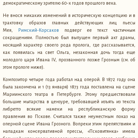
демократическому зрителю 60-х годов прошлого века.
Не внося никаких изменений в историческую концепцию и в
трактовку образов главных действующих лиц пьесы
Мея,
Римский-Корсаков
подверг ее текст частичным
сокращениям. Полностью был выпущен первый акт драмы,
носящий характер своего рода пролога, где рассказывается,
как появилась на свет Ольга, незаконная дочь тогда еще
молодого царя Ивана IV, прозванного позже Грозным (см. об
этом прологе ниже).
Композитор четыре года работал над оперой. В 1872 году она
была закончена и 1 (13 января) 1873 года поставлена на сцене
Мариинского театра в Петербурге. Этому предшествовали
большие мытарства в цензуре, требовавшей изъять из текста
либретто всякие намеки на республиканскую форму
правления во Пскове. Считался также неуместным показ на
оперной сцене Ивана Грозного. Вопреки этим препятствиям и
нападкам консервативной прессы, «Псковитянка» имела