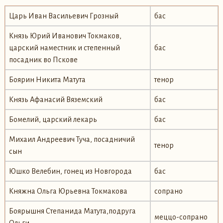
Царь Иван Васильевич Грозный
бас
Князь Юрий Иванович Токмаков,
царский наместник и степенный
бас
посадник во Пскове
Боярин Никита Матута
тенор
Князь Афанасий Вяземский
бас
Бомелий, царский лекарь
бас
Михаил Андреевич Туча, посадничий
тенор
сын
Юшко Велебин, гонец из Новгорода
бас
Княжна Ольга Юрьевна Токмакова
сопрано
Боярышня Степанида Матута,подруга
меццо-сопрано
Ольги