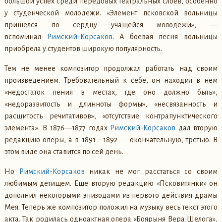
большой успех среди передовых театральных слоев, особенно
у студенческой молодежи. «Элемент псковской вольницы
пришелся по сердцу учащейся молодежи», —
вспоминал
Римский-Корсаков
. А боевая песня вольницы
приобрела у студентов широкую популярность.
Тем не менее композитор продолжал работать над своим
произведением. Требовательный к себе, он находил в нем
«недостаток пения в местах, где оно должно быть»,
«недоразвитость и длинноты формы», «несвязанность и
расшитость речитативов», «отсутствие контрапунктического
элемента». В 1876—1877 годах
Римский-Корсаков
дал вторую
редакцию оперы, а в 1891—1892 — окончательную, третью. В
этом виде она ставится по сей день.
Но
Римский-Корсаков
никак не мог расстаться со своим
любимым детищем. Еще вторую редакцию «Псковитянки» он
дополнил некоторыми эпизодами из первого действия драмы
Мея. Теперь же композитор положил на музыку весь текст этого
акта. Так родилась одноактная опера «Боярыня Вера Шелога»,