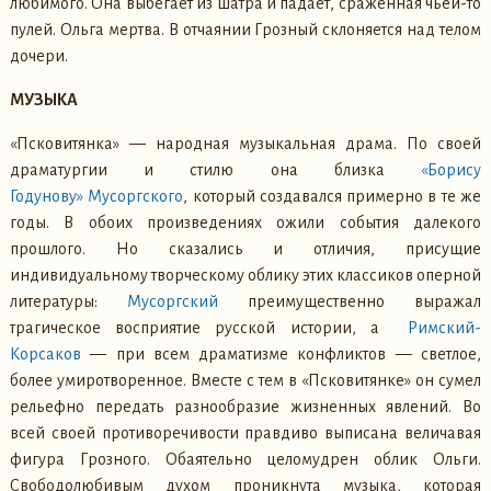
любимого. Она выбегает из шатра и падает, сраженная чьей-то
пулей. Ольга мертва. В отчаянии Грозный склоняется над телом
дочери.
МУЗЫКА
«Псковитянка» — народная музыкальная драма. По своей
драматургии и стилю она близка
«Борису
Годунову»
Мусоргского
, который создавался примерно в те же
годы. В обоих произведениях ожили события далекого
прошлого. Но сказались и отличия, присущие
индивидуальному творческому облику этих классиков оперной
литературы:
Мусоргский
преимущественно выражал
трагическое восприятие русской истории, а
Римский-
Корсаков
— при всем драматизме конфликтов — светлое,
более умиротворенное. Вместе с тем в «Псковитянке» он сумел
рельефно передать разнообразие жизненных явлений. Во
всей своей противоречивости правдиво выписана величавая
фигура Грозного. Обаятельно целомудрен облик Ольги.
Свободолюбивым духом проникнута музыка, которая