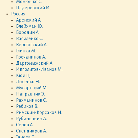
Монюшко С.
Падеревский И.
Россия
Аренский А.
Блейхман Ю.
Бородин А.
Василенко С.
Верстовский А.
Глинка М.
Гречанинов А.
Даргомыжский А.
Ипполитов-Иванов М.
Кюи Ц.
Лысенко Н.
Мусоргский М.
Направник Э.
Рахманинов С.
Ребиков В.
Римский-Корсаков Н.
Рубинштейн А.
Серов А.
Спендиаров А.
Танеев С.