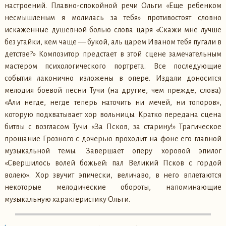
настроений. Плавно-спокойной речи Ольги «Еще ребенком
несмышленым я молилась за тебя» противостоят словно
искаженные душевной болью слова царя «Скажи мне лучше
без утайки, кем чаще — букой, аль царем Иваном тебя пугали в
детстве?» Композитор предстает в этой сцене замечательным
мастером психологического портрета. Все последующие
события лаконично изложены в опере. Издали доносится
мелодия боевой песни Тучи (на другие, чем прежде, слова)
«Али негде, негде теперь наточить ни мечей, ни топоров»,
которую подхватывает хор вольницы. Кратко передана сцена
битвы с возгласом Тучи «За Псков, за старину!» Трагическое
прощание Грозного с дочерью проходит на фоне его главной
музыкальной темы. Завершает оперу хоровой эпилог
«Свершилось волей божьей: пал Великий Псков с гордой
волею». Хор звучит эпически, величаво, в него вплетаются
некоторые мелодические обороты, напоминающие
музыкальную характеристику Ольги.
1