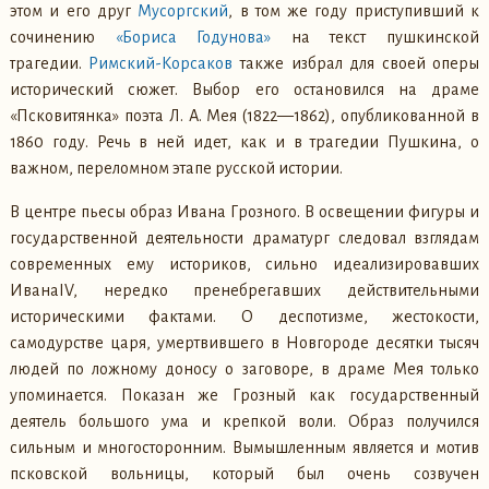
этом и его друг
Мусоргский
, в том же году приступивший к
сочинению
«Бориса Годунова»
на текст пушкинской
трагедии.
Римский-Корсаков
также избрал для своей оперы
исторический сюжет. Выбор его остановился на драме
«Псковитянка» поэта Л. А. Мея (1822—1862), опубликованной в
1860 году. Речь в ней идет, как и в трагедии Пушкина, о
важном, переломном этапе русской истории.
В центре пьесы образ Ивана Грозного. В освещении фигуры и
государственной деятельности драматург следовал взглядам
современных ему историков, сильно идеализировавших
ИванаIV, нередко пренебрегавших действительными
историческими фактами. О деспотизме, жестокости,
самодурстве царя, умертвившего в Новгороде десятки тысяч
людей по ложному доносу о заговоре, в драме Мея только
упоминается. Показан же Грозный как государственный
деятель большого ума и крепкой воли. Образ получился
сильным и многосторонним. Вымышленным является и мотив
псковской вольницы, который был очень созвучен