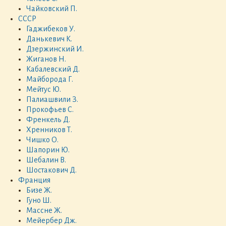
Чайковский П.
СССР
Гаджибеков У.
Данькевич К.
Дзержинский И.
Жиганов Н.
Кабалевский Д.
Майборода Г.
Мейтус Ю.
Палиашвили З.
Прокофьев С.
Френкель Д.
Хренников Т.
Чишко О.
Шапорин Ю.
Шебалин В.
Шостакович Д.
Франция
Бизе Ж.
Гуно Ш.
Массне Ж.
Мейербер Дж.