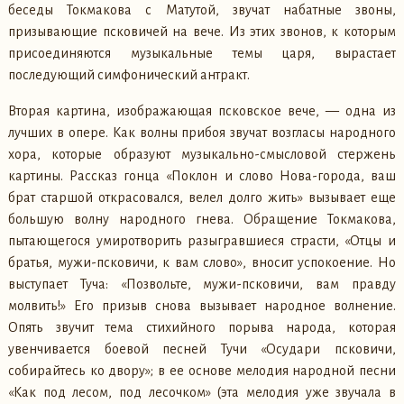
беседы Токмакова с Матутой, звучат набатные звоны,
призывающие псковичей на вече. Из этих звонов, к которым
присоединяются музыкальные темы царя, вырастает
последующий симфонический антракт.
Вторая картина, изображающая псковское вече, — одна из
лучших в опере. Как волны прибоя звучат возгласы народного
хора, которые образуют музыкально-смысловой стержень
картины. Рассказ гонца «Поклон и слово Нова-города, ваш
брат старшой открасовался, велел долго жить» вызывает еще
большую волну народного гнева. Обращение Токмакова,
пытающегося умиротворить разыгравшиеся страсти, «Отцы и
братья, мужи-псковичи, к вам слово», вносит успокоение. Но
выступает Туча: «Позвольте, мужи-псковичи, вам правду
молвить!» Его призыв снова вызывает народное волнение.
Опять звучит тема стихийного порыва народа, которая
увенчивается боевой песней Тучи «Осудари псковичи,
собирайтесь ко двору»; в ее основе мелодия народной песни
«Как под лесом, под лесочком» (эта мелодия уже звучала в