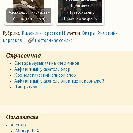
Щелкалова
Александр Николаевич
«Православные!
Серов (1820—1871)
Неумолим боярин!»…
Рубрика:
Римский-Корсаков Н.
Метки:
Оперы
,
Римский-
Корсаков
Постоянная ссылка
Справочная
Словарь музыкальных терминов
Алфавитный указатель опер
Хронологический список опер
Алфавитный указатель оперных персонажей
Литература
Оглавление
Австрия
Моцарт В. А.