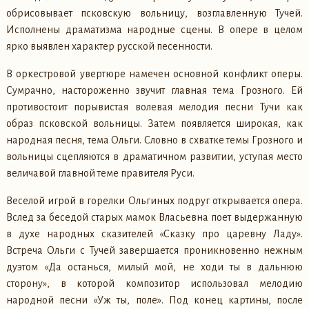
обрисовывает псковскую вольницу, возглавленную Тучей.
Исполнены драматизма народные сцены. В опере в целом
ярко выявлен характер русской песенности.
В оркестровой увертюре намечен основной конфликт оперы.
Сумрачно, настороженно звучит главная тема Грозного. Ей
противостоит порывистая волевая мелодия песни Тучи как
образ псковской вольницы. Затем появляется широкая, как
народная песня, тема Ольги. Словно в схватке темы Грозного и
вольницы сцепляются в драматичном развитии, уступая место
величавой главной теме правителя Руси.
Веселой игрой в горелки Ольгиных подруг открывается опера.
Вслед за беседой старых мамок Власьевна поет выдержанную
в духе народных сказителей «Сказку про царевну Ладу».
Встреча Ольги с Тучей завершается проникновенно нежным
дуэтом «Да останься, милый мой, не ходи ты в дальнюю
сторону», в которой композитор использовал мелодию
народной песни «Уж ты, поле». Под конец картины, после