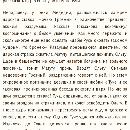
рассказать царю Ивану об измене Тучи.
Неподалеку, у реки Медедни, расположилась лагерем
царская ставка. Ночью Грозный в одиночестве предается
тяжким раздумьям. Рассказ Токмакова всколыхнул
воспоминания о былом увлечении. Как много пережито, и
сколь многое еще надо сделать, «дабы Русь оковать законом
мудрым, что бронею». Раздумья прерываются известием, что
царская стража схватила Матуту, пытавшегося похитить Ольгу.
Царь в бешенстве не слушает наветов боярина на вольного
псковича, гонит Матуту прочь. Вводят Ольгу. Сначала
недоверчив Грозный, раздраженно говорит с ней. Но затем
откровенное признание девушки в своей любви к Туче и ее
ласковая, проникновенная беседа покорили царя. Но что за
шум раздается в ставке? Туча, оправившись от раны, напал со
своим отрядом на стражников, он хочет освободить Ольгу. В
гневе царь приказывает перестрелять вольницу, а дерзкого
юношу привести к нему. Однако Туче удается избежать плена.
Издалека до Ольги доносятся прощальные слова песни