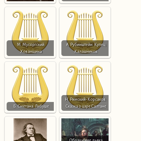
М. Мусоргский.
А. Рубинштейн. Купец
Хованщина
Калашников
Н. Римский-Корсаков.
Б. Сметана. Либуше
Сказка о царе Салтане
Обращение дьяка