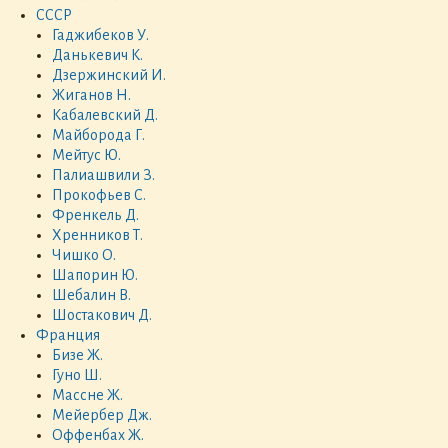
СССР
Гаджибеков У.
Данькевич К.
Дзержинский И.
Жиганов Н.
Кабалевский Д.
Майборода Г.
Мейтус Ю.
Палиашвили З.
Прокофьев С.
Френкель Д.
Хренников Т.
Чишко О.
Шапорин Ю.
Шебалин В.
Шостакович Д.
Франция
Бизе Ж.
Гуно Ш.
Массне Ж.
Мейербер Дж.
Оффенбах Ж.