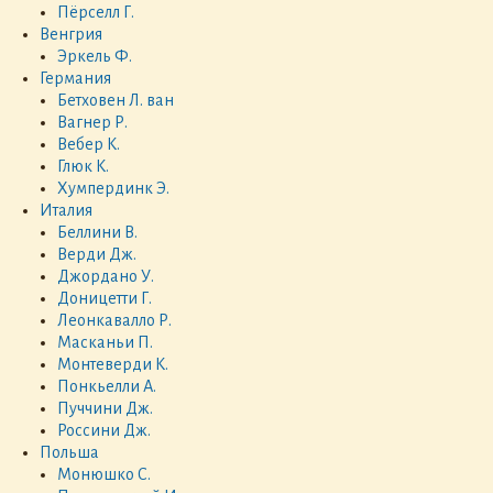
Пёрселл Г.
Венгрия
Эркель Ф.
Германия
Бетховен Л. ван
Вагнер Р.
Вебер К.
Глюк К.
Хумпердинк Э.
Италия
Беллини В.
Верди Дж.
Джордано У.
Доницетти Г.
Леонкавалло Р.
Масканьи П.
Монтеверди К.
Понкьелли А.
Пуччини Дж.
Россини Дж.
Польша
Монюшко С.