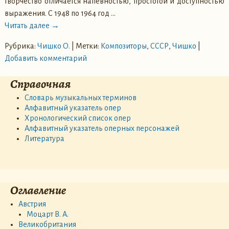
творчество отличается напевностью, простотой и доступностью
выражения. С 1948 по 1964 год
…
Читать далее →
Рубрика:
Чишко О.
|
Метки:
Композиторы
,
СССР
,
Чишко
|
Добавить комментарий
Справочная
Словарь музыкальных терминов
Алфавитный указатель опер
Хронологический список опер
Алфавитный указатель оперных персонажей
Литература
Оглавление
Австрия
Моцарт В. А.
Великобритания