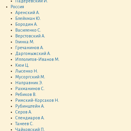
Падеревский И.
Россия
Аренский А.
Блейхман Ю.
Бородин А.
Василенко С.
Верстовский А.
Глинка М.
Гречанинов А.
Даргомыжский А.
Ипполитов-Иванов М.
Кюи Ц.
Лысенко Н.
Мусоргский М.
Направник Э.
Рахманинов С.
Ребиков В.
Римский-Корсаков Н.
Рубинштейн А.
Серов А.
Спендиаров А.
Танеев С.
Чайковский П.