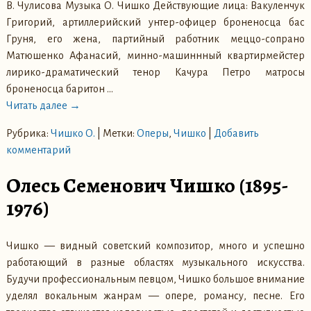
В. Чулисова Музыка О. Чишко Действующие лица: Вакуленчук
Григорий, артиллерийский унтер-офицер броненосца бас
Груня, его жена, партийный работник меццо-сопрано
Матюшенко Афанасий, минно-машиннный квартирмейстер
лирико-драматический тенор Качура Петро матросы
броненосца баритон
…
Читать далее →
Рубрика:
Чишко О.
|
Метки:
Оперы
,
Чишко
|
Добавить
комментарий
Олесь Семенович Чишко (1895-
1976)
Чишко — видный советский композитор, много и успешно
работающий в разные областях музыкального искусства.
Будучи профессиональным певцом, Чишко большое внимание
уделял вокальным жанрам — опере, романсу, песне. Его