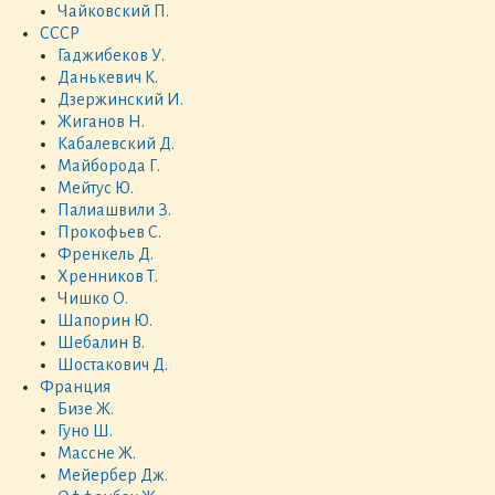
Чайковский П.
СССР
Гаджибеков У.
Данькевич К.
Дзержинский И.
Жиганов Н.
Кабалевский Д.
Майборода Г.
Мейтус Ю.
Палиашвили З.
Прокофьев С.
Френкель Д.
Хренников Т.
Чишко О.
Шапорин Ю.
Шебалин В.
Шостакович Д.
Франция
Бизе Ж.
Гуно Ш.
Массне Ж.
Мейербер Дж.