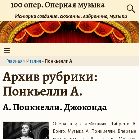
100 опер. Оперная музыка
Истории создания, сюжеты, либретто, музыка
Главная
»
Италия
»
Понкьелли А.
Архив рубрики:
Понкьелли А.
А. Понкиелли. Джоконда
Опера в 4-х действиях. Либретто А.
Бойто. Музыка А. Понкиелли. Впервые
поставлена в 1877 г. в Милане.