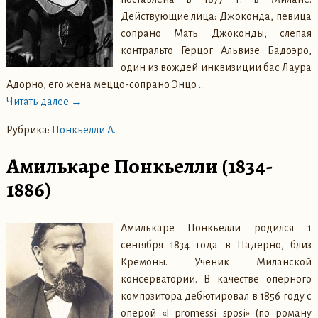
Действующие лица: Джоконда, певица
сопрано Мать Джоконды, слепая
контральто Герцог Альвизе Бадоэро,
один из вождей инквизиции бас Лаура
Адорно, его жена меццо-сопрано Энцо
…
Читать далее →
Рубрика:
Понкьелли А.
Амилькаре Понкьелли (1834-
1886)
Амилькаре Понкьелли родился 1
сентября 1834 года в Падерно, близ
Кремоны. Ученик Миланской
консерватории. В качестве оперного
композитора дебютировал в 1856 году с
оперой «I promessi sposi» (по роману