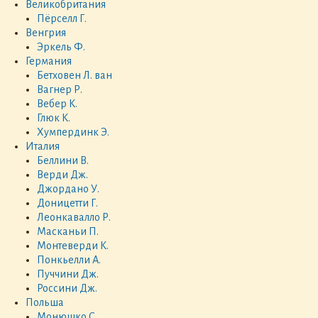
Великобритания
Пёрселл Г.
Венгрия
Эркель Ф.
Германия
Бетховен Л. ван
Вагнер Р.
Вебер К.
Глюк К.
Хумпердинк Э.
Италия
Беллини В.
Верди Дж.
Джордано У.
Доницетти Г.
Леонкавалло Р.
Масканьи П.
Монтеверди К.
Понкьелли А.
Пуччини Дж.
Россини Дж.
Польша
Монюшко С.