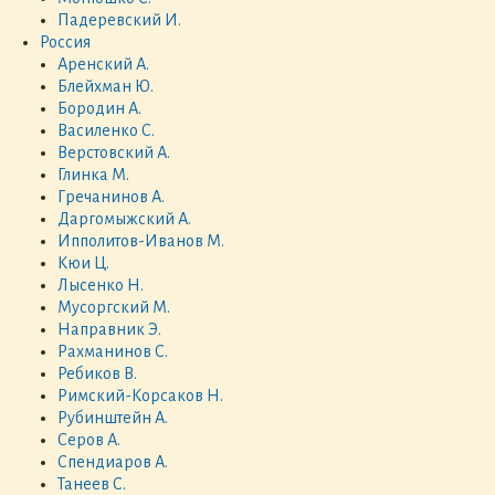
Падеревский И.
Россия
Аренский А.
Блейхман Ю.
Бородин А.
Василенко С.
Верстовский А.
Глинка М.
Гречанинов А.
Даргомыжский А.
Ипполитов-Иванов М.
Кюи Ц.
Лысенко Н.
Мусоргский М.
Направник Э.
Рахманинов С.
Ребиков В.
Римский-Корсаков Н.
Рубинштейн А.
Серов А.
Спендиаров А.
Танеев С.