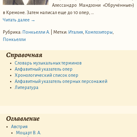
Алессандро Мандзони «Обручённые»)
в Кремоне. Затем написал еще до 10 опер,
…
Читать далее →
Рубрика:
Понкьелли А.
|
Метки:
Италия
,
Композиторы
,
Понкьелли
Справочная
Словарь музыкальных терминов
Алфавитный указатель опер
Хронологический список опер
Алфавитный указатель оперных персонажей
Литература
Оглавление
Австрия
Моцарт В. А.