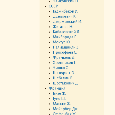
Чайковский П.
СССР
Гаджибеков У.
Данькевич К.
Дзержинский И.
Жиганов Н.
Кабалевский Д.
Майборода Г.
Мейтус Ю.
Палиашвили З.
Прокофьев С.
Френкель Д.
Хренников Т.
Чишко О.
Шапорин Ю.
Шебалин В.
Шостакович Д.
Франция
Бизе Ж.
Гуно Ш.
Массне Ж.
Мейербер Дж.
Оффенбах Ж.