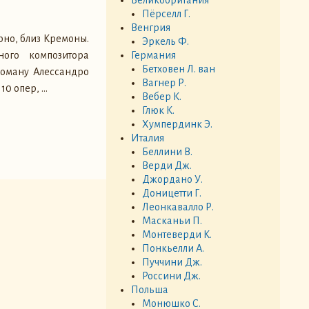
Пёрселл Г.
Венгрия
рно, близ Кремоны.
Эркель Ф.
ного композитора
Германия
Бетховен Л. ван
 роману Алессандро
Вагнер Р.
 10 опер,
…
Вебер К.
Глюк К.
Хумпердинк Э.
Италия
Беллини В.
Верди Дж.
Джордано У.
Доницетти Г.
Леонкавалло Р.
Масканьи П.
Монтеверди К.
Понкьелли А.
Пуччини Дж.
Россини Дж.
Польша
Монюшко С.