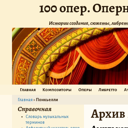
100 опер. Опер
Истории создания, сюжеты, либрет
Главная
Композиторы
Оперы
Либретто
А
Главная
»
Понкьелли
Справочная
Архив
Словарь музыкальных
терминов
Алфавитный указатель опер