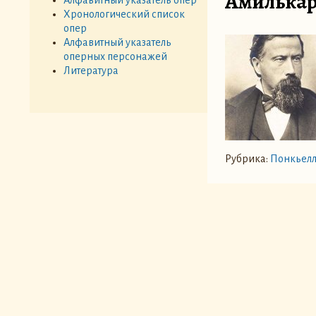
Амилькаре
Хронологический список
опер
Алфавитный указатель
оперных персонажей
Литература
Рубрика:
Понкьелл