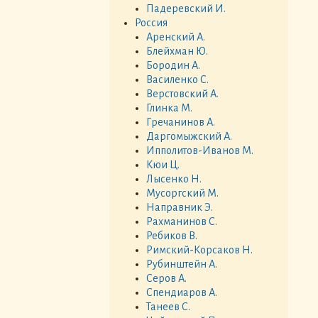
Падеревский И.
Россия
Аренский А.
Блейхман Ю.
Бородин А.
Василенко С.
Верстовский А.
Глинка М.
Гречанинов А.
Даргомыжский А.
Ипполитов-Иванов М.
Кюи Ц.
Лысенко Н.
Мусоргский М.
Направник Э.
Рахманинов С.
Ребиков В.
Римский-Корсаков Н.
Рубинштейн А.
Серов А.
Спендиаров А.
Танеев С.