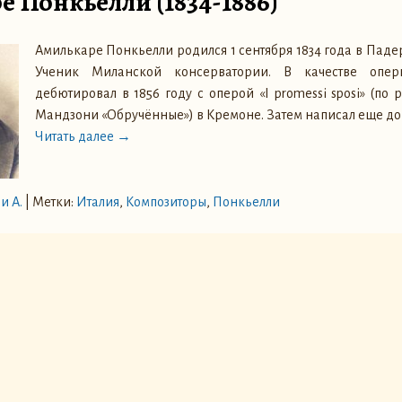
 Понкьелли (1834-1886)
Амилькаре Понкьелли родился 1 сентября 1834 года в Паде
Ученик Миланской консерватории. В качестве опер
дебютировал в 1856 году с оперой «I promessi sposi» (по
Мандзони «Обручённые») в Кремоне. Затем написал еще до
Читать далее →
и А.
|
Метки:
Италия
,
Композиторы
,
Понкьелли