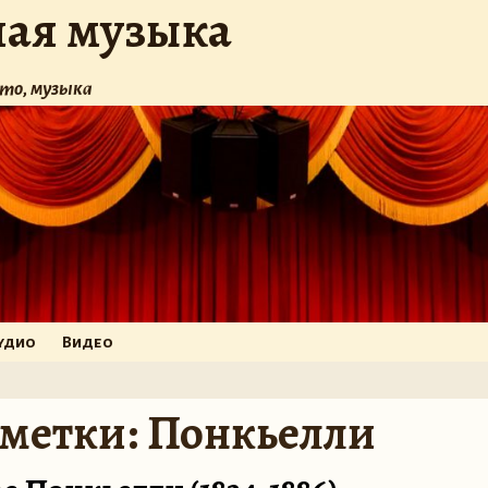
ная музыка
то, музыка
удио
Видео
 метки:
Понкьелли