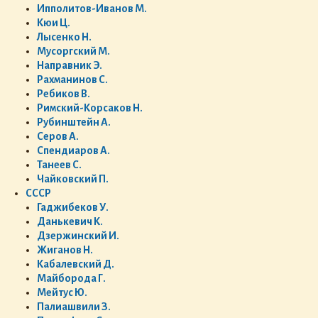
Ипполитов-Иванов М.
Кюи Ц.
Лысенко Н.
Мусоргский М.
Направник Э.
Рахманинов С.
Ребиков В.
Римский-Корсаков Н.
Рубинштейн А.
Серов А.
Спендиаров А.
Танеев С.
Чайковский П.
СССР
Гаджибеков У.
Данькевич К.
Дзержинский И.
Жиганов Н.
Кабалевский Д.
Майборода Г.
Мейтус Ю.
Палиашвили З.