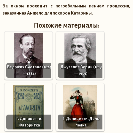
За окном проходит с погребальным пением процессия,
заказанная Анжело для похорон Катарины.
Похожие материалы:
Бедржих Сметана (1824
Джузеппе Верди (1813
—1884)
—1901)
Г. Доницетти.
Г. Доницетти. Дочь
Фаворитка
полка