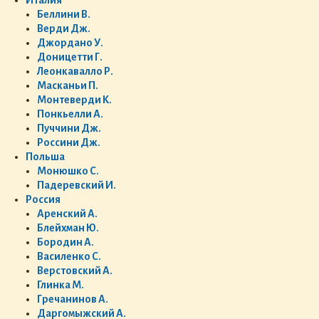
Беллини В.
Верди Дж.
Джордано У.
Доницетти Г.
Леонкавалло Р.
Масканьи П.
Монтеверди К.
Понкьелли А.
Пуччини Дж.
Россини Дж.
Польша
Монюшко С.
Падеревский И.
Россия
Аренский А.
Блейхман Ю.
Бородин А.
Василенко С.
Верстовский А.
Глинка М.
Гречанинов А.
Даргомыжский А.