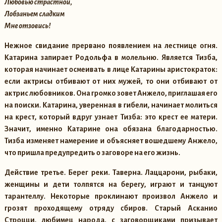
Любовью страстной,
Лобзаньем сладким
Мне отзовись!
Нежное свидание прервано появлением на лестнице огня.
Катарина запирает Родольфа в молельню. Является Тизба,
которая начинает осмеивать в лице Катарины аристократок:
если актрисы отбивают от них мужей, то они отбивают от
актрис любовников. Она громко зовет Анжело, приглашая его
на поиски. Катарина, уверенная в гибели, начинает молиться
на крест, который вдруг узнает Тизба: это крест ее матери.
Значит, именно Катарине она обязана благодарностью.
Тизба изменяет намерение и объясняет вошедшему Анжело,
что пришла предупредить о заговоре на его жизнь.
Действие третье.
Берег реки. Таверна. Лаццарони, рыбаки,
женщины и дети толпятся на берегу, играют и танцуют
тарантеллу. Некоторые проклинают произвол Анжело и
грозят проходящему отряду сбиров. Старый Асканио
Строцци, любимец народа, с заговорщиками призывает