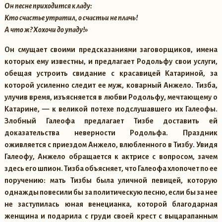
Он песне приходится к ладу:
Кто счастье утратил, о счастьи не плачь!
А что ж? Хохочи до упаду!»
Он смущает своими предсказаниями заговорщиков, имена
которых ему известны, и предлагает Родольфу свои услуги,
обещая устроить свидание с красавицей Катариной, за
которой усиленно следит ее муж, коварный Анжело. Тизба,
улучив время, изъясняется в любви Родольфу, мечтающему о
Катарине, — к великой потехе подслушавшего их Галеофы.
Злобный Галеофа предлагает Тизбе доставить ей
доказательства неверности Родольфа. Праздник
оживляется с приездом Анжело, влюбленного в Тизбу. Увидя
Галеофу, Анжело обращается к актрисе с вопросом, зачем
здесь его шпион. Тизба объясняет, что Галеофа хлопочет по ее
поручению: мать Тизбы была уличной певицей, которую
однажды повесили бы за политическую песню, если бы за нее
не заступилась юная венецианка, которой благодарная
женщина и подарила с груди своей крест с выцарапанным