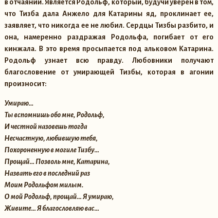
в отчаянии. Является Родольф, который, будучи уверен в том,
что Тизба дала Анжело для Катарины яд, проклинает ее,
заявляет, что никогда ее не любил. Сердцы Тизбы разбито, и
она, намеренно раздражая Родольфа, погибает от его
кинжала. В это время просыпается под альковом Катарина.
Родольф узнает всю правду. Любовники получают
благословение от умирающей Тизбы, которая в агонии
произносит:
Умираю…
Ты вспомнишь обо мне, Родольф,
И честной назовешь тогда
Несчастную, любившую тебя,
Похороненную в могиле Тизбу…
Прощай… Позволь мне, Катарина,
Назвать его в последний раз
Моим Родольфом милым.
О мой Родольф, прощай… Я умираю,
Живите… Я благословляю вас…