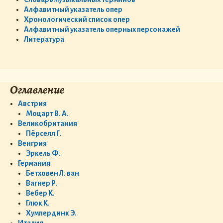
Алфавитный указатель опер
Хронологический список опер
Алфавитный указатель оперных персонажей
Литература
Оглавление
Австрия
Моцарт В. А.
Великобритания
Пёрселл Г.
Венгрия
Эркель Ф.
Германия
Бетховен Л. ван
Вагнер Р.
Вебер К.
Глюк К.
Хумпердинк Э.
Италия