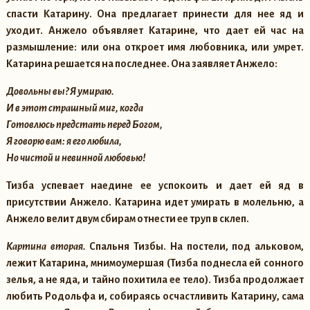
спасти Катарину. Она предлагает принести для нее яд и
уходит. Анжело объявляет Катарине, что дает ей час на
размышление: или она откроет имя любовника, или умрет.
Катарина решается на последнее. Она заявляет Анжело:
Довольны вы? Я умираю.
И в этот страшный миг, когда
Готовлюсь предстать перед Богом,
Я говорю вам: я его любила,
Но чистой и невинной любовью!
Тизба успевает наедине ее успокоить и дает ей яд в
присутствии Анжело. Катарина идет умирать в молельню, а
Анжело велит двум сбирам отнести ее труп в склеп.
Картина вторая.
Спальня Тизбы. На постели, под альковом,
лежит Катарина, мнимоумершая (Тизба поднесла ей сонного
зелья, а не яда, и тайно похитила ее тело). Тизба продолжает
любить Родольфа и, собираясь осчастливить Катарину, сама