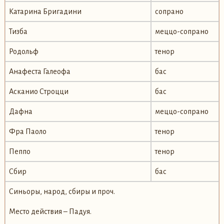
Катарина Бригадини
сопрано
Тизба
меццо-сопрано
Родольф
тенор
Анафеста Галеофа
бас
Асканио Строцци
бас
Дафна
меццо-сопрано
Фра Паоло
тенор
Пеппо
тенор
Сбир
бас
Синьоры, народ, сбиры и проч.
Место действия – Падуя.