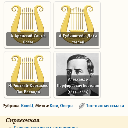
А. Аренский. Сон на
А. Рубинштейн. Дети
Волге
степей
Александр
Н. Римский-Корсаков.
Порфирьевич Бородин
Пан Воевода
(1833—1887)
Рубрика:
Кюи Ц.
Метки:
Кюи
,
Оперы
Постоянная ссылка
Справочная
Словарь музыкальных терминов