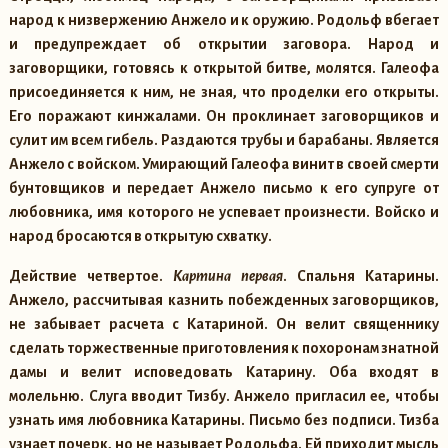
народ к низвержению Анжело и к оружию. Родольф вбегает
и предупреждает об открытии заговора. Народ и
заговорщики, готовясь к открытой битве, молятся. Галеофа
присоединяется к ним, не зная, что проделки его открыты.
Его поражают кинжалами. Он проклинает заговорщиков и
сулит им всем гибель. Раздаются трубы и барабаны. Является
Анжело с войском. Умирающий Галеофа винит в своей смерти
бунтовщиков и передает Анжело письмо к его супруге от
любовника, имя которого не успевает произнести. Войско и
народ бросаются в открытую схватку.
Действие четвертое.
Картина первая
. Спальня Катарины.
Анжело, рассчитывая казнить побежденных заговорщиков,
не забывает расчета с Катариной. Он велит священнику
сделать торжественные приготовления к похоронам знатной
дамы и велит исповедовать Катарину. Оба входят в
молельню. Слуга вводит Тизбу. Анжело пригласил ее, чтобы
узнать имя любовника Катарины. Письмо без подписи. Тизба
узнает почерк, но не называет Родольфа. Ей приходит мысль