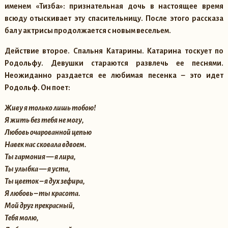
именем «Тизба»: признательная дочь в настоящее время
всюду отыскивает эту спасительницу. После этого рассказа
бал у актрисы продолжается с новым весельем.
Действие второе
. Спальня Катарины. Катарина тоскует по
Родольфу. Девушки стараются развлечь ее песнями.
Неожиданно раздается ее любимая песенка – это идет
Родольф. Он поет:
Живу я только лишь тобою!
Я жить без тебя не могу,
Любовь очарованной цепью
Навек нас сковала вдвоем.
Ты гармония — я лира,
Ты улыбка — я уста,
Ты цветок – я дух зефира,
Я любовь – ты красота.
Мой друг прекрасный,
Тебя молю,