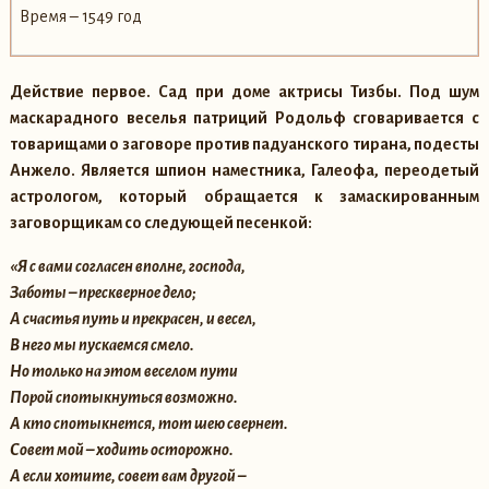
Время – 1549 год
Действие первое.
Сад при доме актрисы Тизбы. Под шум
маскарадного веселья патриций Родольф сговаривается с
товарищами о заговоре против падуанского тирана, подесты
Анжело. Является шпион наместника, Галеофа, переодетый
астрологом, который обращается к замаскированным
заговорщикам со следующей песенкой:
«Я с вами согласен вполне, господа,
Заботы – прескверное дело;
А счастья путь и прекрасен, и весел,
В него мы пускаемся смело.
Но только на этом веселом пути
Порой спотыкнуться возможно.
А кто спотыкнется, тот шею свернет.
Совет мой – ходить осторожно.
А если хотите, совет вам другой –