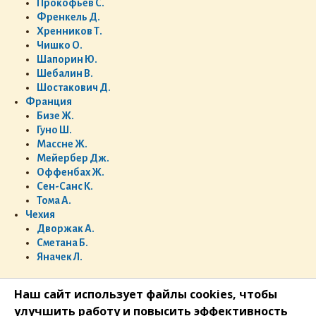
Прокофьев С.
Френкель Д.
Хренников Т.
Чишко О.
Шапорин Ю.
Шебалин В.
Шостакович Д.
Франция
Бизе Ж.
Гуно Ш.
Массне Ж.
Мейербер Дж.
Оффенбах Ж.
Сен-Санс К.
Тома А.
Чехия
Дворжак А.
Сметана Б.
Яначек Л.
Наш сайт использует файлы cookies, чтобы
улучшить работу и повысить эффективность