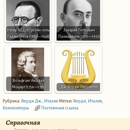
Узеир Абдул Гусейн-оглы
Захарий Петрович
Гаджибеков (1885—1948)
Палиашвили (1871—1933)
Вольфганг Амадей
Моцарт (1756—1791)
Дж. Верди. Риголетто
Рубрика:
Верди Дж.
,
Италия
Метки:
Верди
,
Италия
,
Композиторы
Постоянная ссылка
Справочная