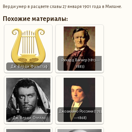
Верди умер в расцвете славы 27 января 1901 года в Милане.
Похожие материалы:
Рихард Вагнер (1813—
Дж. Верди. Фальстаф
1883)
Джоаккино Россини (1792
Дж. Верди. Отелло
—1868)