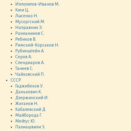
Ипполитов-Иванов М.
Кюи Ц.
Лысенко Н.
Мусоргский М.
Направник Э.
Рахманинов С.
Ребиков В.
Римский-Корсаков Н.
Рубинштейн А.
Серов А.
Спендиаров А.
Танеев С.
Чайковский П.
СССР
Гаджибеков У.
Данькевич К.
Дзержинский И.
Жиганов Н.
Кабалевский Д.
Майборода Г.
Мейтус Ю.
Палиашвили З.