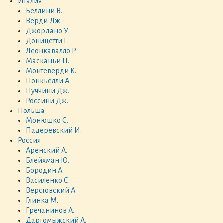
Италия
Беллини В.
Верди Дж.
Джордано У.
Доницетти Г.
Леонкавалло Р.
Масканьи П.
Монтеверди К.
Понкьелли А.
Пуччини Дж.
Россини Дж.
Польша
Монюшко С.
Падеревский И.
Россия
Аренский А.
Блейхман Ю.
Бородин А.
Василенко С.
Верстовский А.
Глинка М.
Гречанинов А.
Даргомыжский А.