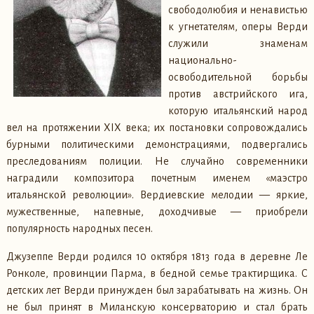
свободолюбия и ненавистью
к угнетателям, оперы Верди
служили знаменам
национально-
освободительной борьбы
против австрийского ига,
которую итальянский народ
вел на протяжении XIX века; их постановки сопровождались
бурными политическими демонстрациями, подвергались
преследованиям полиции. Не случайно современники
наградили композитора почетным именем «маэстро
итальянской революции». Вердиевские мелодии — яркие,
мужественные, напевные, доходчивые — приобрели
популярность народных песен.
Джузеппе Верди родился 10 октября 1813 года в деревне Ле
Ронколе, провинции Парма, в бедной семье трактирщика. С
детских лет Верди принужден был зарабатывать на жизнь. Он
не был принят в Миланскую консерваторию и стал брать