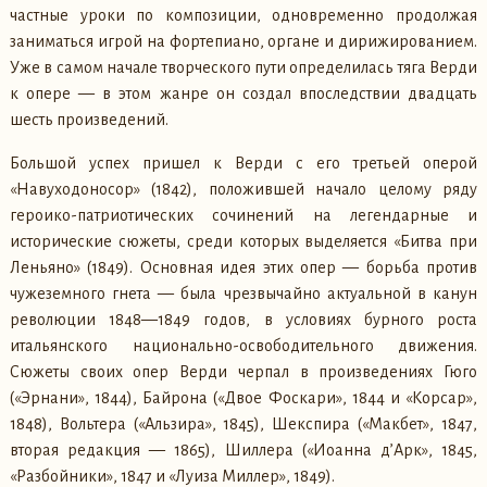
частные уроки по композиции, одновременно продолжая
заниматься игрой на фортепиано, органе и дирижированием.
Уже в самом начале творческого пути определилась тяга Верди
к опере — в этом жанре он создал впоследствии двадцать
шесть произведений.
Большой успех пришел к Верди с его третьей оперой
«Навуходоносор» (1842), положившей начало целому ряду
героико-патриотических сочинений на легендарные и
исторические сюжеты, среди которых выделяется «Битва при
Леньяно» (1849). Основная идея этих опер — борьба против
чужеземного гнета — была чрезвычайно актуальной в канун
революции 1848—1849 годов, в условиях бурного роста
итальянского национально-освободительного движения.
Сюжеты своих опер Верди черпал в произведениях Гюго
(«Эрнани», 1844), Байрона («Двое Фоскари», 1844 и «Корсар»,
1848), Вольтера («Альзира», 1845), Шекспира («Макбет», 1847,
вторая редакция — 1865), Шиллера («Иоанна д’Арк», 1845,
«Разбойники», 1847 и «Луиза Миллер», 1849).