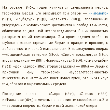
На рубеже 1850-х годов начинается центральный период
творчества Верди. Его открывают три оперы —
«Риголетто»
(1851), «Трубадур» (1853), «Травиата» (1853), посвященные
утверждению человеческого достоинства и свободы личности,
обличению социальной несправедливости. В них полностью
раскрылся гений композитора. Эти произведения особенно
глубоко отразили стремление Верди к правде и простоте, к
действенности и яркой театральности. В последующих операх
—«Сицилийская вечерня» (1855), «Симон Бокканегра» (1857,
вторая редакция — 1881), «Бал-маскарад» (1859), «Сила судьбы»
(1862), «Дон Карлос» (1867, вторая редакция — 1884) — Верди с
присущей ему творческой неудовлетворенностью
взыскательно и настойчиво ищет новых путей, расширяя круг
тем, образов и выразительных средств.
Последние оперы — «Аида» (1871), «Отелло» (1886)
и«Фальстаф» (1893) отмечены неповторимым своеобразием. Это
— вершина творчества Верди и всей итальянской оперы.