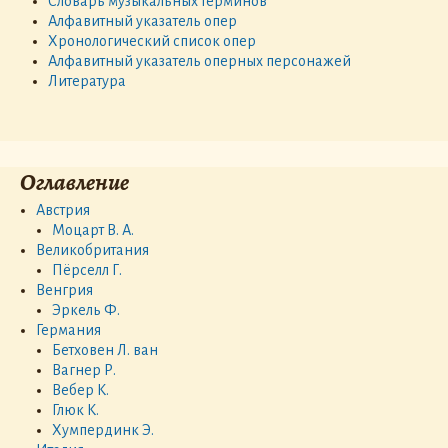
Словарь музыкальных терминов
Алфавитный указатель опер
Хронологический список опер
Алфавитный указатель оперных персонажей
Литература
Оглавление
Австрия
Моцарт В. А.
Великобритания
Пёрселл Г.
Венгрия
Эркель Ф.
Германия
Бетховен Л. ван
Вагнер Р.
Вебер К.
Глюк К.
Хумпердинк Э.