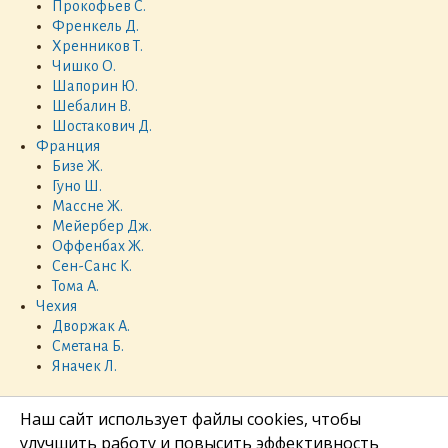
Прокофьев С.
Френкель Д.
Хренников Т.
Чишко О.
Шапорин Ю.
Шебалин В.
Шостакович Д.
Франция
Бизе Ж.
Гуно Ш.
Массне Ж.
Мейербер Дж.
Оффенбах Ж.
Сен-Санс К.
Тома А.
Чехия
Дворжак А.
Сметана Б.
Яначек Л.
Наш сайт использует файлы cookies, чтобы
улучшить работу и повысить эффективность