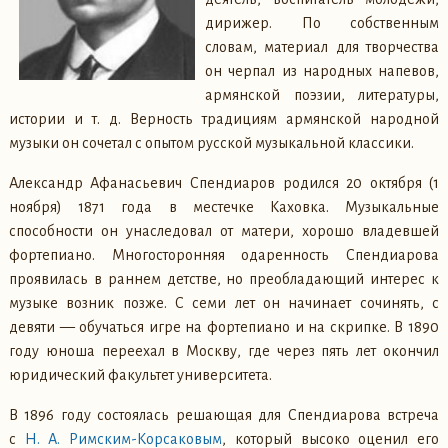
дирижер. По собственным
словам, материал для творчества
он черпал из народных напевов,
армянской поэзии, литературы,
истории и т. д. Верность традициям армянской народной
музыки он сочетал с опытом русской музыкальной классики.
Александр Афанасьевич Спендиаров родился 20 октября (1
ноября) 1871 года в местечке Каховка. Музыкальные
способности он унаследовал от матери, хорошо владевшей
фортепиано. Многосторонняя одаренность Спендиарова
проявилась в раннем детстве, но преобладающий интерес к
музыке возник позже. С семи лет он начинает сочинять, с
девяти — обучаться игре на фортепиано и на скрипке. В 1890
году юноша переехал в Москву, где через пять лет окончил
юридический факультет университета.
В 1896 году состоялась решающая для Спендиарова встреча
с
Н. А. Римским-Корсаковым
, который высоко оценил его