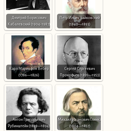
Дмитрий Борисович
Петр Ильич Чайковский
Кабалевский (1904-1987)
(1840—1893)
Карл Мария фон Вебер
Сергей Сергеевич
(1786—1826)
Прокофьев (1891—1953)
Антон Григорьевич
Михаил Иванович Глинка
Рубинштейн (1829—1894)
(1804—1857)