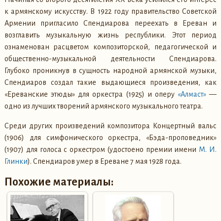
к армянскому искусству. В 1922 году правительство Советской
Армении пригласило Спендиарова переехать в Ереван и
возглавить музыкальную жизнь республики. Этот период
ознаменован расцветом композиторской, педагогической и
общественно-музыкальной деятельности Спендиарова.
Глубоко проникнув в сущность народной армянской музыки,
Спендиаров создал такие выдающиеся произведения, как
«Ереванские этюды» для оркестра (1925) и оперу
«Алмаст»
—
одно из лучших творений армянского музыкального театра.
Среди других произведений композитора Концертный вальс
(1906) для симфонического оркестра, «Бэда-проповедник»
(1907) для голоса с оркестром (удостоено премии имени
М. И.
Глинки
). Спендиаров умер в Ереване 7 мая 1928 года.
Похожие материалы: