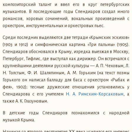
композиторский талант и ввел его в круг петербургских
музыкантов. В последующие годы Спендиаров создал много
романсов, хоровых сочинений, вокальных произведений с
оркестром, инструментальных и оркестровых пьес.
Среди последних выделяются две тетради «Крымских эскизов»
(1903 и 1912) и симфоническая картина «Три пальмы» (1905).
Спендиаров обосновался в Крыму, изредка выезжая в Москву,
Петербург, Тифлис, где выступал как дирижер. Он встречался с
крупнейшими деятелями русской культуры — А. П. Чеховым, Л.
Н. Толстым, Ф. И. Шаляпиным, А. М. Горьким (на текст поэмы
Горького он написал балладу для баса с оркестром «Рыбак и
фея», 1902); тесные дружеские отношения установились у
Спендиарова с его учителем
Н. А. Римским-Корсаковым
, а
также А. К. Глазуновым.
В детские годы Спендиаров познакомился с народной
музыкой Крыма.
Начиная со второго десятилетия XX века усилился его интерес