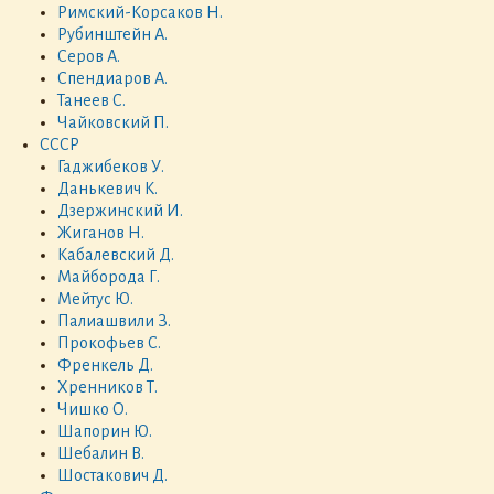
Римский-Корсаков Н.
Рубинштейн А.
Серов А.
Спендиаров А.
Танеев С.
Чайковский П.
СССР
Гаджибеков У.
Данькевич К.
Дзержинский И.
Жиганов Н.
Кабалевский Д.
Майборода Г.
Мейтус Ю.
Палиашвили З.
Прокофьев С.
Френкель Д.
Хренников Т.
Чишко О.
Шапорин Ю.
Шебалин В.
Шостакович Д.