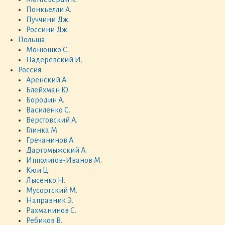
Понкьелли А.
Пуччини Дж.
Россини Дж.
Польша
Монюшко С.
Падеревский И.
Россия
Аренский А.
Блейхман Ю.
Бородин А.
Василенко С.
Верстовский А.
Глинка М.
Гречанинов А.
Даргомыжский А.
Ипполитов-Иванов М.
Кюи Ц.
Лысенко Н.
Мусоргский М.
Направник Э.
Рахманинов С.
Ребиков В.