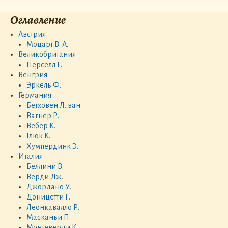
Оглавление
Австрия
Моцарт В. А.
Великобритания
Пёрселл Г.
Венгрия
Эркель Ф.
Германия
Бетховен Л. ван
Вагнер Р.
Вебер К.
Глюк К.
Хумпердинк Э.
Италия
Беллини В.
Верди Дж.
Джордано У.
Доницетти Г.
Леонкавалло Р.
Масканьи П.
Монтеверди К.