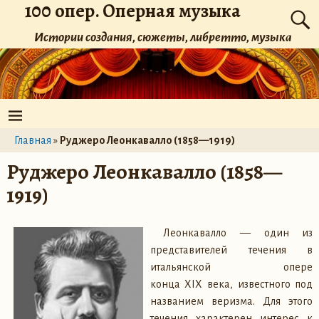
100 опер. Оперная музыка
Истории создания, сюжеты, либретто, музыка
Главная
»
Руджеро Леонкавалло (1858—1919)
Руджеро Леонкавалло (1858—
1919)
Леонкавалло — один из
представителей течения в
итальянской опере
конца XIX века, известного под
названием веризма. Для этого
течения характерен интерес к