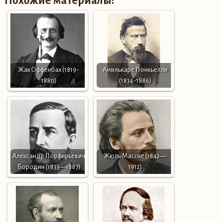
Похожие материалы:
Жак Оффенбах (1819-
Амилькаре Понкьелли
1880)
(1834-1886)
Александр Порфирьевич
Жюль Массне (1842—
Бородин (1833—1887)
1912)