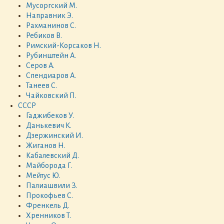
Мусоргский М.
Направник Э.
Рахманинов С.
Ребиков В.
Римский-Корсаков Н.
Рубинштейн А.
Серов А.
Спендиаров А.
Танеев С.
Чайковский П.
СССР
Гаджибеков У.
Данькевич К.
Дзержинский И.
Жиганов Н.
Кабалевский Д.
Майборода Г.
Мейтус Ю.
Палиашвили З.
Прокофьев С.
Френкель Д.
Хренников Т.