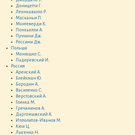
Доницетти Г.
Леонкавалло Р.
Масканьи П.
Монтеверди К.
Понкьелли А.
Пуччини Дж.
Россини Дж.
Польша
Монюшко С.
Падеревский И.
Россия
Аренский А.
Блейхман Ю.
Бородин А.
Василенко С.
Верстовский А.
Глинка М.
Гречанинов А.
Даргомыжский А.
Ипполитов-Иванов М.
Кюи Ц.
Лысенко Н.