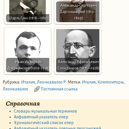
Александр Сергеевич
Даргомыжский (1813—
Шарль Гуно (1818—1893)
1869)
Иван Иванович
Александр Афанасьевич
Дзержинский (1909-1978)
Спендиаров (1871—1928)
Рубрика:
Италия
,
Леонкавалло Р.
Метки:
Италия
,
Композиторы
,
Леонкавалло
Постоянная ссылка
Справочная
Словарь музыкальных терминов
Алфавитный указатель опер
Хронологический список опер
Алфавитный указатель оперных персонажей