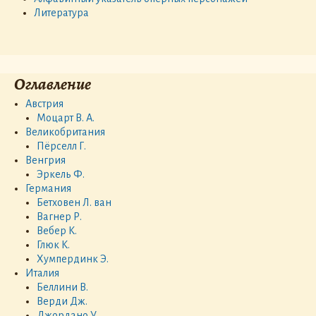
Литература
Оглавление
Австрия
Моцарт В. А.
Великобритания
Пёрселл Г.
Венгрия
Эркель Ф.
Германия
Бетховен Л. ван
Вагнер Р.
Вебер К.
Глюк К.
Хумпердинк Э.
Италия
Беллини В.
Верди Дж.
Джордано У.