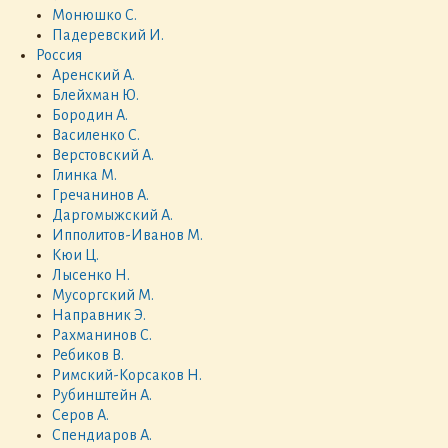
Монюшко С.
Падеревский И.
Россия
Аренский А.
Блейхман Ю.
Бородин А.
Василенко С.
Верстовский А.
Глинка М.
Гречанинов А.
Даргомыжский А.
Ипполитов-Иванов М.
Кюи Ц.
Лысенко Н.
Мусоргский М.
Направник Э.
Рахманинов С.
Ребиков В.
Римский-Корсаков Н.
Рубинштейн А.
Серов А.
Спендиаров А.