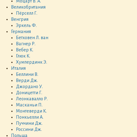
Моцарт В. А.
Великобритания
Пёрселл Г.
Венгрия
Эркель Ф.
Германия
Бетховен Л. ван
Вагнер Р.
Вебер К.
Глюк К.
Хумпердинк Э.
Италия
Беллини В.
Верди Дж.
Джордано У.
Доницетти Г.
Леонкавалло Р.
Масканьи П.
Монтеверди К.
Понкьелли А.
Пуччини Дж.
Россини Дж.
Польша