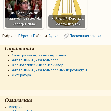
Дж. Верди. Романс
Радамеса "Celeste Aida"
Н. Римский-Корсаков.
из оперы "Аида"
Золотой петушок
Рубрика:
Пёрселл Г.
Метки:
Аудио
Постоянная ссылка
Справочная
Словарь музыкальных терминов
Алфавитный указатель опер
Хронологический список опер
Алфавитный указатель оперных персонажей
Литература
Оглавление
Австрия