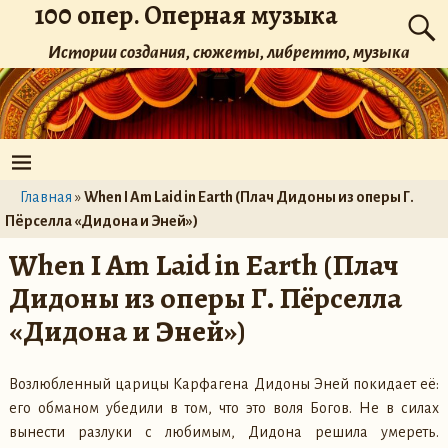
100 опер. Оперная музыка
Истории создания, сюжеты, либретто, музыка
Главная
»
When I Am Laid in Earth (Плач Дидоны из оперы Г.
Пёрселла «Дидона и Эней»)
When I Am Laid in Earth (Плач
Дидоны из оперы Г. Пёрселла
«Дидона и Эней»)
Возлюбленный царицы Карфагена Дидоны Эней покидает её:
его обманом убедили в том, что это воля Богов. Не в силах
вынести разлуки с любимым, Дидона решила умереть.