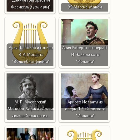
Даниил Григорьевич
Френкель (1906-1984)
Ж. Массне. Манон
Ария Папагено из оперы
Ария Роберта из оперы П.
В. А. Моцарта
И. Чайковского
"Волшебная флейта"
"Иоланта"
М. П. Мусоргский.
Ариозо Иоланты из
Монолог Бориса «Достиг
оперы П. Чайковского
я высшей власти» из…
"Иоланта"