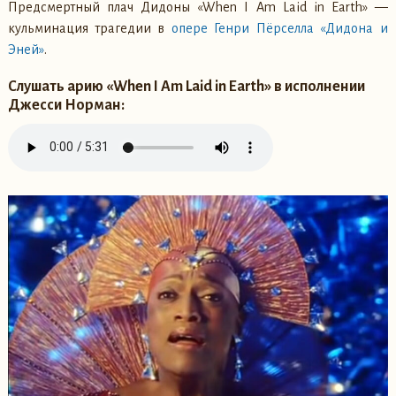
Предсмертный плач Дидоны «When I Am Laid in Earth» —
кульминация трагедии в
опере Генри Пёрселла «Дидона и
Эней»
.
Слушать арию «When I Am Laid in Earth» в исполнении
Джесси Норман: