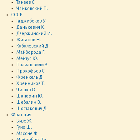
Танеев С.
Чайковский П.
СССР
Гаджибеков У.
Данькевич К.
Дзержинский И.
Жиганов Н.
Кабалевский Д.
Майборода Г.
Мейтус Ю.
Палиашвили З.
Прокофьев С.
Френкель Д.
Хренников Т.
Чишко О.
Шапорин Ю.
Шебалин В.
Шостакович Д.
Франция
Бизе Ж.
Гуно Ш.
Массне Ж.
Мейербер Дж.