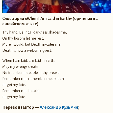
Слова арии «When I Am Laid in Earth» (оригинал на
английском языке)
Thy hand, Belinda, darkness shades me,
On thy bosom let me rest,
More I would, but Death invades me;
Death is now a welcome guest.
When I am laid, am laid in earth,
May my wrongs create
No trouble, no trouble in thy breast;
Remember me, remember me, but ah!
forget my fate.
Remember me, but ah!
forget my fate.
Перевод (автор —
Александр Кузьмин
)