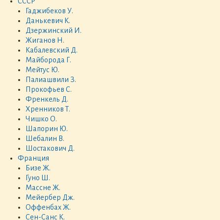
СССР
Гаджибеков У.
Данькевич К.
Дзержинский И.
Жиганов Н.
Кабалевский Д.
Майборода Г.
Мейтус Ю.
Палиашвили З.
Прокофьев С.
Френкель Д.
Хренников Т.
Чишко О.
Шапорин Ю.
Шебалин В.
Шостакович Д.
Франция
Бизе Ж.
Гуно Ш.
Массне Ж.
Мейербер Дж.
Оффенбах Ж.
Сен-Санс К.