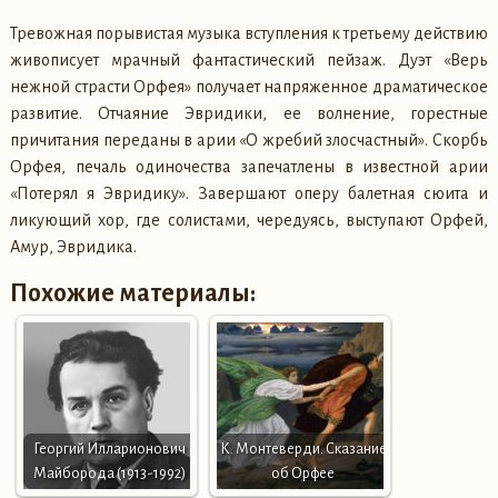
Тревожная порывистая музыка вступления к третьему действию
живописует мрачный фантастический пейзаж. Дуэт «Верь
нежной страсти Орфея» получает напряженное драматическое
развитие. Отчаяние Эвридики, ее волнение, горестные
причитания переданы в арии «О жребий злосчастный». Скорбь
Орфея, печаль одиночества запечатлены в известной арии
«Потерял я Эвридику». Завершают оперу балетная сюита и
ликующий хор, где солистами, чередуясь, выступают Орфей,
Амур, Эвридика.
Похожие материалы:
Георгий Илларионович
К. Монтеверди. Сказание
Майборода (1913-1992)
об Орфее