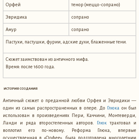
Орфей
тенор (меццо-сопрано)
Эвридика
сопрано
Амур
сопрано
Пастухи, пастушки, фурии, адские духи, блаженные тени.
Сюжет заимствован из античного мифа.
Время: после 1600 года.
ИСТОРИЯ СОЗДАНИЯ
Античный сюжет о преданной любви Орфея и Эвридики —
один из самых распространенных в опере. До
Глюка
он был
использован в произведениях Пери, Каччини, Монтеверди,
Ланди и ряда второстепенных авторов.
Глюк
трактовал и
воплотил его по-новому. Реформа Глюка, впервые
осуществленная в «Орфее», была подготовлена многолетним