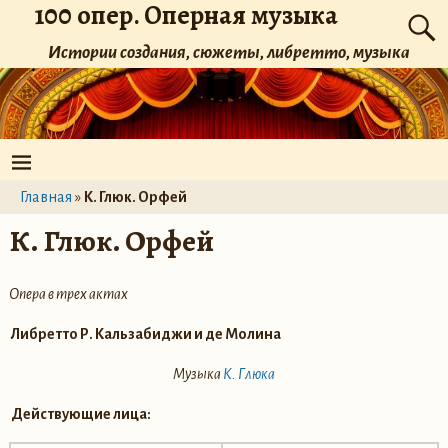
100 опер. Оперная музыка
Истории создания, сюжеты, либретто, музыка
Главная
»
К. Глюк. Орфей
К. Глюк. Орфей
Опера в трех актах
Либретто Р. Кальзабиджи и де Молина
Музыка
К. Глюка
Действующие лица: