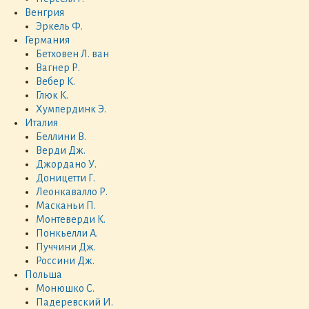
Венгрия
Эркель Ф.
Германия
Бетховен Л. ван
Вагнер Р.
Вебер К.
Глюк К.
Хумпердинк Э.
Италия
Беллини В.
Верди Дж.
Джордано У.
Доницетти Г.
Леонкавалло Р.
Масканьи П.
Монтеверди К.
Понкьелли А.
Пуччини Дж.
Россини Дж.
Польша
Монюшко С.
Падеревский И.