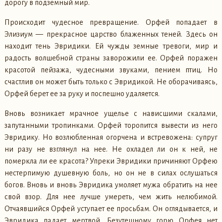
дорогу в подземный мир.
Происходит чудесное превращение. Орфей попадает в
Элизиум — прекрасное царство блаженных теней. Здесь он
находит тень Эвридики. Ей чужды земные тревоги, мир и
радость волшебной страны заворожили ее. Орфей поражен
красотой пейзажа, чудесными звуками, пением птиц. Но
счастлив он может быть только с Эвридикой. Не оборачиваясь,
Орфей берет ее за руку и поспешно удаляется.
Вновь возникает мрачное ущелье с нависшими скалами,
запутанными тропинками. Орфей торопится вывести из него
Эвридику. Но возлюбленная огорчена и встревожена: супруг
ни разу не взглянул на нее. Не охладел ли он к ней, не
померкла ли ее красота? Упреки Эвридики причиняют Орфею
нестерпимую душевную боль, но он не в силах ослушаться
богов. Вновь и вновь Эвридика умоляет мужа обратить на нее
свой взор. Для нее лучше умереть, чем жить нелюбимой.
Отчаявшийся Орфей уступает ее просьбам. Он оглядывается, и
Эвридика падает мертвой. Безутешному горю Орфея нет