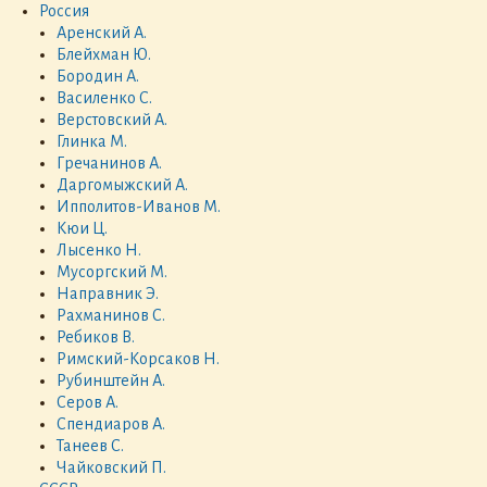
Россия
Аренский А.
Блейхман Ю.
Бородин А.
Василенко С.
Верстовский А.
Глинка М.
Гречанинов А.
Даргомыжский А.
Ипполитов-Иванов М.
Кюи Ц.
Лысенко Н.
Мусоргский М.
Направник Э.
Рахманинов С.
Ребиков В.
Римский-Корсаков Н.
Рубинштейн А.
Серов А.
Спендиаров А.
Танеев С.
Чайковский П.