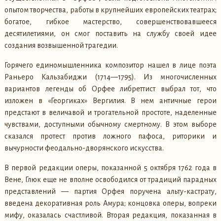
опытом творчества, работы в крупнейших европейских театрах;
богатое, гибкое мастерство, совершенствовавшееся
десятилетиями, он смог поставить на службу своей идее
создания возвышенной трагедии.
Горячего единомышленника композитор нашел в лице поэта
Раньеро Кальзабиджи (1714—1795). Из многочисленных
вариантов легенды об Орфее либреттист выбрал тот, что
изложен в «Георгиках» Вергилия. В нем античные герои
предстают в величавой и трогательной простоте, наделенные
чувствами, доступными обычному смертному. В этом выборе
сказался протест против ложного пафоса, риторики и
вычурности феодально-дворянского искусства.
В первой редакции оперы, показанной 5 октября 1762 года в
Вене, Глюк еще не вполне освободился от традиций парадных
представлений — партия Орфея поручена альту-кастрату,
введена декоративная роль Амура; концовка оперы, вопреки
мифу, оказалась счастливой. Вторая редакция, показанная в