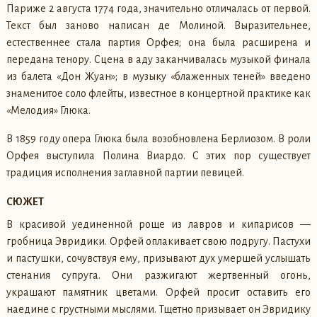
Париже 2 августа 1774 года, значительно отличалась от первой.
Текст был заново написан де Молиной. Выразительнее,
естественнее стала партия Орфея; она была расширена и
передана тенору. Сцена в аду заканчивалась музыкой финала
из балета «Дон Жуан»; в музыку «блаженных теней» введено
знаменитое соло флейты, известное в концертной практике как
«Мелодия» Глюка.
В 1859 году опера Глюка была возобновлена Берлиозом. В роли
Орфея выступила Полина Виардо. С этих пор существует
традиция исполнения заглавной партии певицей.
СЮЖЕТ
В красивой уединенной роще из лавров и кипарисов —
гробница Эвридики. Орфей оплакивает свою подругу. Пастухи
и пастушки, сочувствуя ему, призывают дух умершей услышать
стенания супруга. Они разжигают жертвенный огонь,
украшают памятник цветами. Орфей просит оставить его
наедине с грустными мыслями. Тщетно призывает он Эвридику