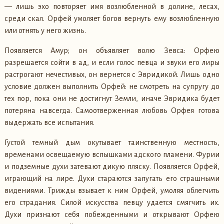
— лишь эхо повторяет имя возлюбленной в долине, лесах,
среди скал. Орфей умоляет богов вернуть ему возлюбленную
или отнять у него жизнь.
Появляется Амур; он объявляет волю Зевса: Орфею
разрешается сойти в ад, и если голос певца и звуки его лиры
растрогают нечестивых, он вернется с Эвридикой. Лишь одно
условие должен выполнить Орфей: не смотреть на супругу до
тех пор, пока они не достигнут Земли, иначе Эвридика будет
потеряна навсегда. Самоотверженная любовь Орфея готова
выдержать все испытания.
Густой темный дым окутывает таинственную местность,
временами освещаемую вспышками адского пламени. Фурии
и подземные духи затевают дикую пляску. Появляется Орфей,
играющий на лире. Духи стараются запугать его страшными
видениями. Трижды взывает к ним Орфей, умоляя облегчить
его страдания. Силой искусства певцу удается смягчить их.
Духи признают себя побежденными и открывают Орфею