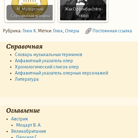
М. Мусоргский.
Жак Оффенбах (1819-
Сорочинская ярмарка
1880)
Рубрика:
Глюк К.
Метки:
Глюк
,
Оперы
Постоянная ссылка
Справочная
Словарь музыкальных терминов
Алфавитный указатель опер
Хронологический список опер
Алфавитный указатель оперных персонажей
Литература
Оглавление
Австрия
Моцарт В. А.
Великобритания
Пёрселл Г.