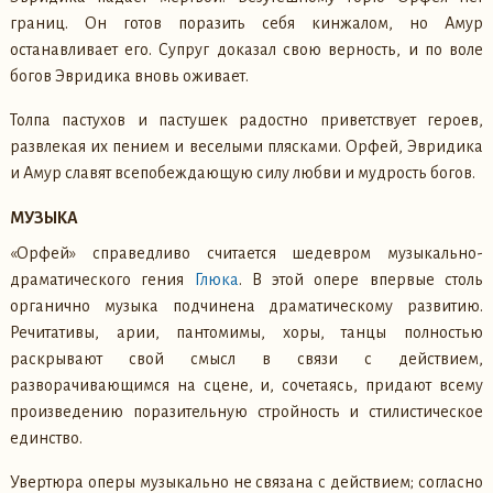
границ. Он готов поразить себя кинжалом, но Амур
останавливает его. Супруг доказал свою верность, и по воле
богов Эвридика вновь оживает.
Толпа пастухов и пастушек радостно приветствует героев,
развлекая их пением и веселыми плясками. Орфей, Эвридика
и Амур славят всепобеждающую силу любви и мудрость богов.
МУЗЫКА
«Орфей» справедливо считается шедевром музыкально-
драматического гения
Глюка
. В этой опере впервые столь
органично музыка подчинена драматическому развитию.
Речитативы, арии, пантомимы, хоры, танцы полностью
раскрывают свой смысл в связи с действием,
разворачивающимся на сцене, и, сочетаясь, придают всему
произведению поразительную стройность и стилистическое
единство.
Увертюра оперы музыкально не связана с действием; согласно