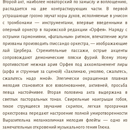
Второй акт, наиболее новаторский по замыслу и воплощению,
распадается на две контрастирующих части. В первой
устрашающе грозно звучат хоры духов, исполняемые в унисон
с тромбонами — инструментами, впервые введенными в
оперный оркестр в парижской редакции «Орфея». Наряду с
острыми гармониями, «фатальным» ритмом, впечатление жути
призваны производить глиссандо оркестра, — изображающие
лай Цербера. Стремительные пассажи, острые акценты
сопровождают демонические пляски фурий. Всему этому
противостоит нежная ария Орфея под аккомпанемент лиры
(арфа и струнные за сценой) «Заклинаю, умоляю, сжальтесь,
сжальтесь надо мной». Элегически окрашенная плавная
мелодия становится все взволнованнее, активней, просьба
певца настойчивее. Вторая половина акта выдержана в
светлых пасторальных тонах. Свирельные наигрыши гобоя,
тихое струящееся звучание скрипок, легкая прозрачная
оркестровка передают настроение полной умиротворенности
Выразительна меланхоличная мелодия флейты — одно из
замечательных откровений музыкального гения Глюка.