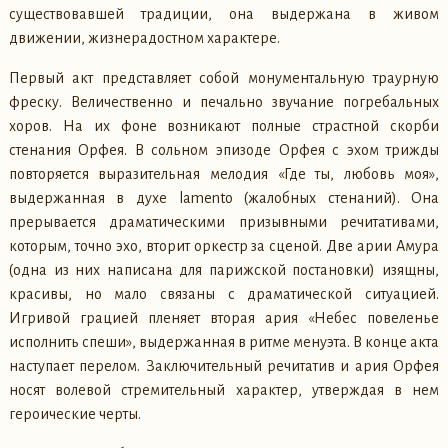
существовавшей традиции, она выдержана в живом
движении, жизнерадостном характере.
Первый акт представляет собой монументальную траурную
фреску. Величественно и печально звучание погребальных
хоров. На их фоне возникают полные страстной скорби
стенания Орфея. В сольном эпизоде Орфея с эхом трижды
повторяется выразительная мелодия «Где ты, любовь моя»,
выдержанная в духе lamento (жалобных стенаний). Она
прерывается драматическими призывными речитативами,
которым, точно эхо, вторит оркестр за сценой. Две арии Амура
(одна из них написана для парижской постановки) изящны,
красивы, но мало связаны с драматической ситуацией.
Игривой грацией пленяет вторая ария «Небес повеленье
исполнить спеши», выдержанная в ритме менуэта. В конце акта
наступает перелом. Заключительный речитатив и ария Орфея
носят волевой стремительный характер, утверждая в нем
героические черты.