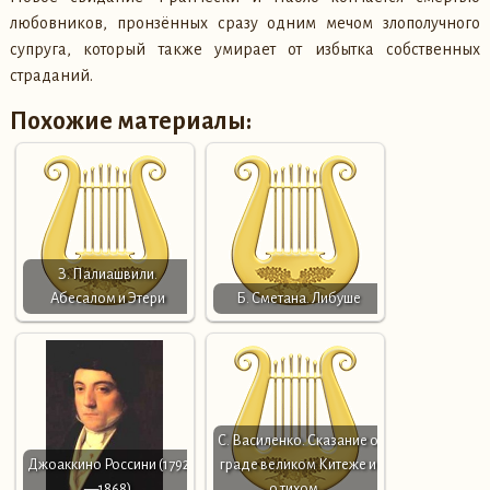
любовников, пронзённых сразу одним мечом злополучного
супруга, который также умирает от избытка собственных
страданий.
Похожие материалы:
З. Палиашвили.
Абесалом и Этери
Б. Сметана. Либуше
С. Василенко. Сказание о
Джоаккино Россини (1792
граде великом Китеже и
—1868)
о тихом…