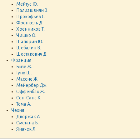
Мейтус Ю.
Палиашвили З.
Прокофьев С.
Френкель Д.
Хренников Т.
Чишко О.
Шапорин Ю.
Шебалин В.
Шостакович Д.
Франция
Бизе Ж.
Гуно Ш.
Массне Ж.
Мейербер Дж.
Оффенбах Ж.
Сен-Санс К.
Тома А.
Чехия
Дворжак А.
Сметана Б.
Яначек Л.