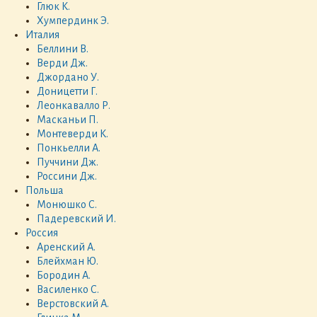
Глюк К.
Хумпердинк Э.
Италия
Беллини В.
Верди Дж.
Джордано У.
Доницетти Г.
Леонкавалло Р.
Масканьи П.
Монтеверди К.
Понкьелли А.
Пуччини Дж.
Россини Дж.
Польша
Монюшко С.
Падеревский И.
Россия
Аренский А.
Блейхман Ю.
Бородин А.
Василенко С.
Верстовский А.