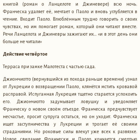
книгой (роман о Ланцелоте и Джиневере) всю ночь.
Франческа удаляет её, мечтает о Паоло и вновь углубляется в
чтение. Входит Паоло. Влюблённым трудно говорить о своих
чувствах, но им помогает роман, который они читают вместе.
Речи Ланцелота и Джиневры зажигают их… «и в этот день они
больше не читали»
Действие четвёртое
Терраса при замке Малотеста с частью сада.
Джиончиотто (вернувшийся из похода раньше времени) узнал
от Лукреции о возвращении Паоло, клянётся мстить кровавой
расправой. Испуганная Лукреция тщетно старается успокоить
его. Джиончиотто задумывает ловушку и уведомляет
Франческу о новом своём отъезде. Франческа предчувствует
несчастье, просит супруга остаться, но он уходит. Франческа
ищет заступничества у Лукреции и трогает её своими
страданиями. Но роковые силы влекут уже всех к развязке.
Новое свидание Франчески и Паоло кончается смертью