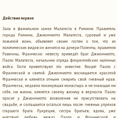
Действие первое
Зала в фамильном замке Малатеста в Римини. Правитель
города Римини, Джиончиотто Малатеста, суровый и уже
пожилой воин, объявляет своим гостям о том, что из
политических видов он женится на дочери Поленты, правителя
Равенны, Франческе: невесту приведёт брат Джиончиотто,
Паоло Малатеста, начальник отряда флорентийских наёмных
войск. Гости приветствуют это известие. Входят Паоло с
Франческой и свитой. Джиончиотто восхищается красотой
Франчески и клянётся отныне смирить свой гневный нрав.
Франческа, недавно покинувшая монастырь и не знающая ни
себя, ни жизни, клянётся своему жениху в верности. Паоло
просит у Джиончиотто возволения не присутствовать на
свадьбе, и соглашается остаться лишь после гневных упрёков
старшего брата. Лукреция, сестра братьев, вдова, уже
чувствует любовь между Паоло и Франческой и