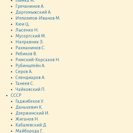
Глинка М.
Гречанинов А.
Даргомыжский А.
Ипполитов-Иванов М.
Кюи Ц.
Лысенко Н.
Мусоргский М.
Направник Э.
Рахманинов С.
Ребиков В.
Римский-Корсаков Н.
Рубинштейн А.
Серов А.
Спендиаров А.
Танеев С.
Чайковский П.
СССР
Гаджибеков У.
Данькевич К.
Дзержинский И.
Жиганов Н.
Кабалевский Д.
Майборода Г.