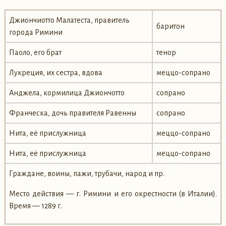
Джиончиотто Малатеста, правитель
баритон
города Римини
Паоло, его брат
тенор
Лукреция, их сестра, вдова
меццо-сопрано
Анджела, кормилица Джиончотто
сопрано
Франческа, дочь правителя Равенны
сопрано
Нита, её прислужница
меццо-сопрано
Нита, её прислужница
меццо-сопрано
Граждане, воины, пажи, трубачи, народ и пр.
Место действия — г. Римини и его окрестности (в Италии).
Время — 1289 г.