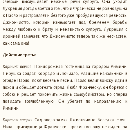
слезами выслушивает нежные речи супруга. Она уходит.
Лукреция догадывается о том, что и Франческа не равнодушна
к Паоло и растравляет и без того уже пробудившуюся ревность.
Джиончиотто, который изнемогает под бременем борьбы
между любовью к брату и ненавистью супруга. Лукреция с
иронией замечает, что Джиончиотто теперь так же несчастен,
как сама она!
Действие третье
Картина первая.
Придорожная гостиница за городом Римини.
Пирушка солдат. Коррадо и Лючиало, младшие начальники в
отряде Паоло, поют весёлые песни. Паоло велит войску идти в
поход и обещает догнать отряд. Любя Франческу, он борется с
собою и решает покончить жизнь самоубийством, но сперва
повидать возлюбленную. Он убегает по направлению к
Римини.
Картина вторая.
Сад около замка Джиончиотто. Беседка. Ночь.
Нита, прислужница Франчески, просит госпожу не сидеть за