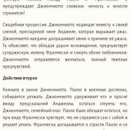
предупреждает Джиончиотто словами: «юность к юности
стремится»!
Свадебная процессия. Джиончиотто подводит невесту к своей
слепой, престарелой няне Анджеле, которая выражает ужас.
Джиончиотто наедине допрашивает няню о причине её ужаса.
Та объясняет, что обладая даром ясновидения, предчувствует
супружескую измену Франчески и смерть обоих любовников.
Джиончиотто отправляется венчаться, полный тяжёлых
предчувствий.
Действие второе
Комната в замке Джиончиотто. Паоло в военных доспехах,
собирается уезжать. Джиончиотто удерживает его и просит
ввиду предсказаний Анджеллы, остаться стеречь его,
Джиончиотто, семейный очаг. Паоло было обещает остаться, но
при виде Франчески чувствует, что не справится сам с собой и
решает уехать. Франческа догадывается о страсти Паоло и со