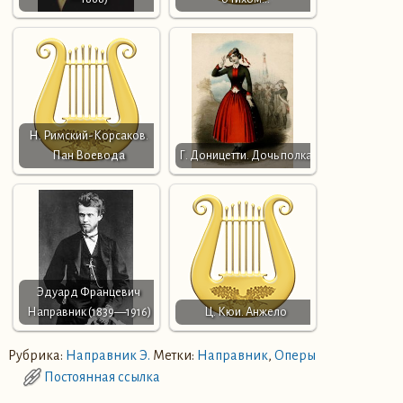
Н. Римский-Корсаков.
Пан Воевода
Г. Доницетти. Дочь полка
Эдуард Францевич
Направник (1839—1916)
Ц. Кюи. Анжело
Рубрика:
Направник Э.
Метки:
Направник
,
Оперы
Постоянная ссылка