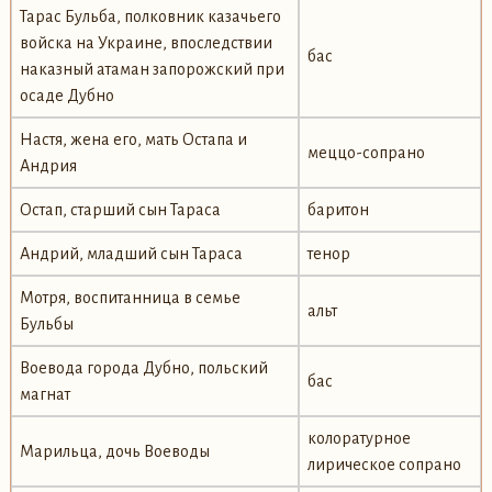
Тарас Бульба, полковник казачьего
войска на Украине, впоследствии
бас
наказный атаман запорожский при
осаде Дубно
Настя, жена его, мать Остапа и
меццо-сопрано
Андрия
Остап, старший сын Тараса
баритон
Андрий, младший сын Тараса
тенор
Мотря, воспитанница в семье
альт
Бульбы
Воевода города Дубно, польский
бас
магнат
колоратурное
Марильца, дочь Воеводы
лирическое сопрано