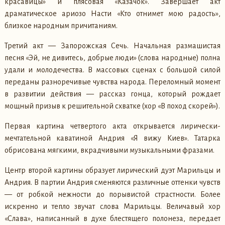
красавицы» и плясовая «Казачок». Завершает акт
драматическое ариозо Насти «Кто отнимет мою радость»,
близкое народным причитаниям.
Третий акт — Запорожская Сечь. Начальная размашистая
песня «Эй, не дивитесь, добрые люди» (слова народные) полна
удали и молодечества. В массовых сценах с большой силой
переданы разноречивые чувства народа. Переломный момент
в развитии действия — рассказ гонца, который рождает
мощный призыв к решительной схватке (хор «В поход скорей»).
Первая картина четвертого акта открывается лирически-
мечтательной каватиной Андрия «Я вижу Киев». Татарка
обрисована мягкими, вкрадчивыми музыкальными фразами.
Центр второй картины образует лирический дуэт Марильцы и
Андрия. В партии Андрия сменяются различные оттенки чувств
— от робкой нежности до порывистой страстности. Более
искренно и тепло звучат слова Марильцы. Величавый хор
«Слава», написанный в духе блестящего полонеза, передает