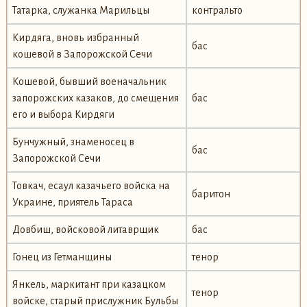
Татарка, служанка Марильцы
контральто
Кирдяга, вновь избранный
бас
кошевой в Запорожской Сечи
Кошевой, бывший военачальник
запорожских казаков, до смещения
бас
его и выбора Кирдяги
Бунчужный, знаменосец в
бас
Запорожской Сечи
Товкач, есаул казачьего войска на
баритон
Украине, приятель Тараса
Довбиш, войсковой литаврщик
бас
Гонец из Гетманщины
тенор
Янкель, маркитант при казацком
тенор
войске, старый прислужник Бульбы