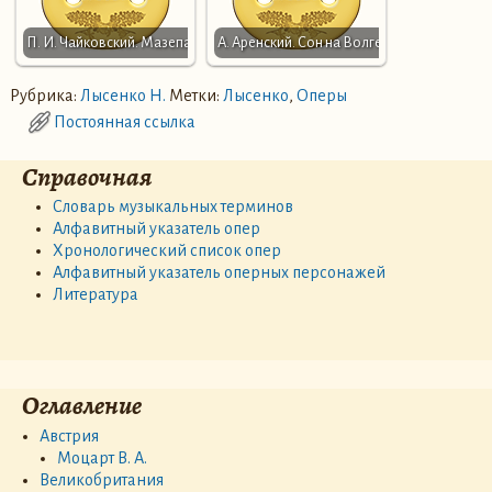
П. И. Чайковский. Мазепа
А. Аренский. Сон на Волге
Рубрика:
Лысенко Н.
Метки:
Лысенко
,
Оперы
Постоянная ссылка
Справочная
Словарь музыкальных терминов
Алфавитный указатель опер
Хронологический список опер
Алфавитный указатель оперных персонажей
Литература
Оглавление
Австрия
Моцарт В. А.
Великобритания