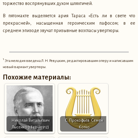
торжество воспрянувших духом шляхтичей.
В пятомакте выделяется ария Тараса «Есть ли в свете что
прекрасней», насыщенная героическим пафосом; в ее
среднем эпизоде звучат призывные возгласы увертюры.
1
Эта мелодия введена Л. Н. Ревуцким, редактировавшим оперу и написавшим
новый вариант увертюры.
Похожие материалы:
Николай Витальевич
С. Прокофьев. Семен
Лысенко (1842—1912)
Котко