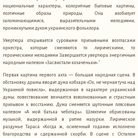
национальные характеры, колоритные бытовые картины,
поэтичные образы природы. Она изобилует
запоминающимися, выразительными мелодиями,
проникнутыми духом украинского фольклора.
Увертюра открывается суровыми призывными возгласами
оркестра, которые сменяются то лирическими, то
героическими мелодиями Завершается увертюра энергичным
1
народным напевом «Засвистали козаченьки».
Первая картина первого акта — большая народная сцена. В
обстановку драмы вводит дума кобзаря «Ох, не черная туча над
Украиной повисла», выдержанная в характере украинской
думы; повествование венчается взволнованным и страстным
призывом к восстанию. Дума сменяется шуточным плясовым
напевом «А мой батька чеботарь». Шляхтичи обрисованы
музыкой, выдержанной в ритме мазурки. Лирическое
раздумье Тараса «Когда ж, осиленный годами» исполнено
благородства и сдержанной скорби. В сцене с Остапом