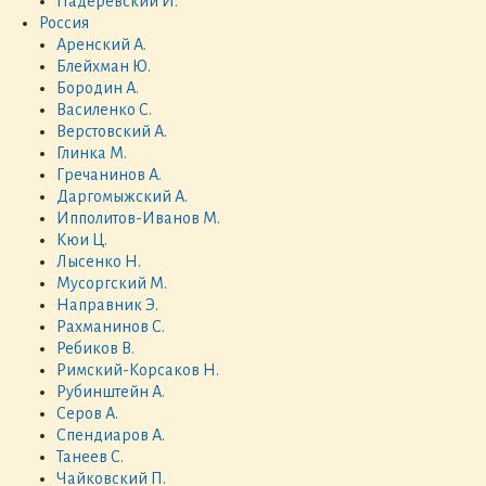
Падеревский И.
Россия
Аренский А.
Блейхман Ю.
Бородин А.
Василенко С.
Верстовский А.
Глинка М.
Гречанинов А.
Даргомыжский А.
Ипполитов-Иванов М.
Кюи Ц.
Лысенко Н.
Мусоргский М.
Направник Э.
Рахманинов С.
Ребиков В.
Римский-Корсаков Н.
Рубинштейн А.
Серов А.
Спендиаров А.
Танеев С.
Чайковский П.