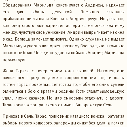
Обрадованная Марильца кокетничает с Андрием, наряжает
его для забавы девушкой. Внезапно слышатся
приближающиеся шаги Воеводы. Андрия прячут. Но услышав,
как отец строго выговаривает дочери за ее отказ знатному
жениху, чувствуя свое унижение, Андрий выпрыгивает из окна
в сад. Беглеца замечает прислуга. Однако служанка не выдает
Марильцу и упорно повторяет грозному Воеводе, что в комнате
никого не было. Челяди не удается поймать Андрия; Марильца
торжествует.
Жена Тараса с нетерпением ждет сыновей. Наконец они
появляются в родном доме в сопровождении отца и толпы
гостей. Тарас провозглашает тост за то, чтобы его сыны сумели
отличиться в бою с врагами родины. Гости славят молодецкую
удаль лихих казаков. Не дав сыновьям отдохнуть с дороги,
Тарас тотчас же отправляется с ними в Запорожскую Сечь.
Приехав в Сечь, Тарас, полковник казацкого войска, .ратует за
выборы нового кошевого: запорожцы сидят без дела, а поляки