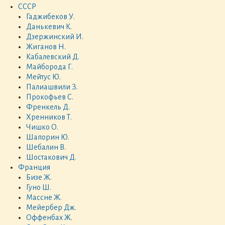
СССР
Гаджибеков У.
Данькевич К.
Дзержинский И.
Жиганов Н.
Кабалевский Д.
Майборода Г.
Мейтус Ю.
Палиашвили З.
Прокофьев С.
Френкель Д.
Хренников Т.
Чишко О.
Шапорин Ю.
Шебалин В.
Шостакович Д.
Франция
Бизе Ж.
Гуно Ш.
Массне Ж.
Мейербер Дж.
Оффенбах Ж.