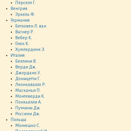
Пёрселл Г.
Венгрия
Эркель Ф.
Германия
Бетховен Л. ван
Вагнер Р.
Вебер К.
Глюк К.
Хумпердинк Э.
Италия
Беллини В.
Верди Дж.
Джордано У.
Доницетти Г.
Леонкавалло Р.
Масканьи П.
Монтеверди К.
Понкьелли А.
Пуччини Дж.
Россини Дж.
Польша
Монюшко С.