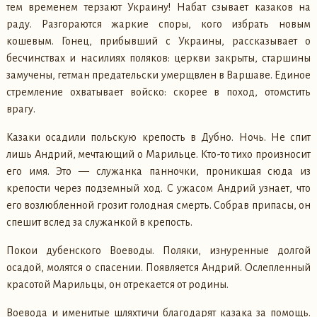
тем временем терзают Украину! Набат сзывает казаков на
раду. Разгораются жаркие споры, кого избрать новым
кошевым. Гонец, прибывший с Украины, рассказывает о
бесчинствах и насилиях поляков: церкви закрыты, старшины
замучены, гетман предательски умерщвлен в Варшаве. Единое
стремление охватывает войско: скорее в поход, отомстить
врагу.
Казаки осадили польскую крепость в Дубно. Ночь. Не спит
лишь Андрий, мечтающий о Марильце. Кто-то тихо произносит
его имя. Это — служанка панночки, проникшая сюда из
крепости через подземный ход. С ужасом Андрий узнает, что
его возлюбленной грозит голодная смерть. Собрав припасы, он
спешит вслед за служанкой в крепость.
Покои дубенского Воеводы. Поляки, изнуренные долгой
осадой, молятся о спасении. Появляется Андрий. Ослепленный
красотой Марильцы, он отрекается от родины.
Воевода и именитые шляхтичи благодарят казака за помощь.