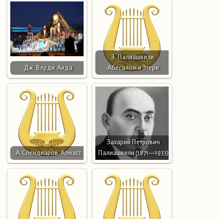
З. Палиашвили.
Дж. Верди. Аида
Абесалом и Этери
Захарий Петрович
А. Спендиаров. Алмаст
Палиашвили (1871—1933)