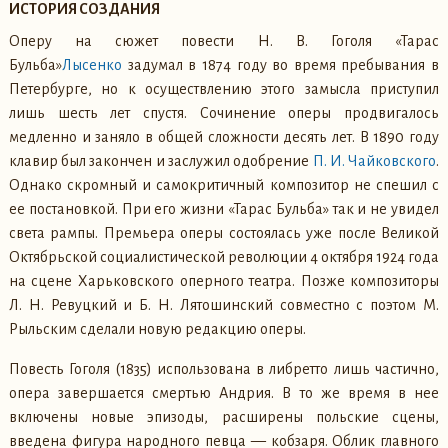
ИСТОРИЯ СОЗДАНИЯ
Оперу на сюжет повести Н. В. Гоголя «Тарас
Бульба»
Лысенко
задумал в 1874 году во время пребывания в
Петербурге, но к осуществлению этого замысла приступил
лишь шесть лет спустя. Сочинение оперы продвигалось
медленно и заняло в общей сложности десять лет. В 1890 году
клавир был закончен и заслужил одобрение
П. И. Чайковского
.
Однако скромный и самокритичный композитор не спешил с
ее постановкой. При его жизни «Тарас Бульба» так и не увидел
света рампы. Премьера оперы состоялась уже после Великой
Октябрьской социалистической революции 4 октября 1924 года
на сцене Харьковского оперного театра. Позже композиторы
Л. Н. Ревуцкий и Б. Н. Лятошинский совместно с поэтом М.
Рыльским сделали новую редакцию оперы.
Повесть Гоголя (1835) использована в либретто лишь частично,
опера завершается смертью Андрия. В то же время в нее
включены новые эпизоды, расширены польские сцены,
введена фигура народного певца — кобзаря. Облик главного