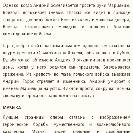
Однако, когда Андрий осмеливается просить руки Марильцы,
Воевода вспыхивает гневом. Шляхта же видит в приходе
запорожца десницу божию. Вняв их совету и мольбам дочери,
Воевода благословляет молодых и доверяет Андрию
командование войском.
Тарас, избранный наказным атаманом, вдохновляет казаков на
штурм крепости. От маркитанта Янкеля, побывавшего в Дубно,
Бульба узнает об измене Андрия. В отчаянии отец проклинает
день, когда у него родился сын-предатель. Завязывается
сражение. Из крепости во главе польского войска выезжает
Андрий. Тарас стреляет в изменника. Андрий умирает с
именем Марильцы на устах. В лютой ярости, сокрушая все на
своем пути, бросаются запорожцы на приступ.
МУЗЫКА
Лучшие страницы оперы связаны с изображением
героической борьбы мужественного и вольнолюбивого
казачества. Музыка рисует сильные и самобытные