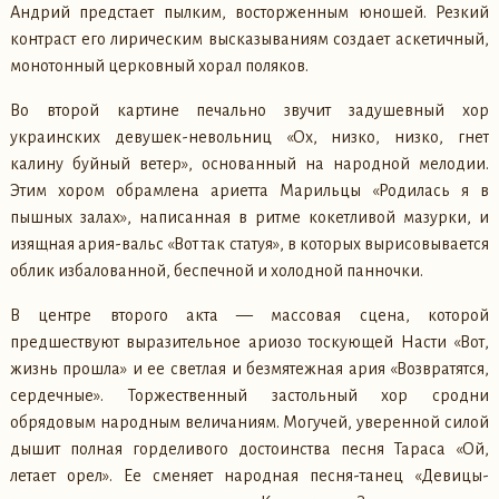
Андрий предстает пылким, восторженным юношей. Резкий
контраст его лирическим высказываниям создает аскетичный,
монотонный церковный хорал поляков.
Во второй картине печально звучит задушевный хор
украинских девушек-невольниц «Ох, низко, низко, гнет
калину буйный ветер», основанный на народной мелодии.
Этим хором обрамлена ариетта Марильцы «Родилась я в
пышных залах», написанная в ритме кокетливой мазурки, и
изящная ария-вальс «Вот так статуя», в которых вырисовывается
облик избалованной, беспечной и холодной панночки.
В центре второго акта — массовая сцена, которой
предшествуют выразительное ариозо тоскующей Насти «Вот,
жизнь прошла» и ее светлая и безмятежная ария «Возвратятся,
сердечные». Торжественный застольный хор сродни
обрядовым народным величаниям. Могучей, уверенной силой
дышит полная горделивого достоинства песня Тараса «Ой,
летает орел». Ее сменяет народная песня-танец «Девицы-