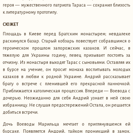
героя — мужественного патриота Тараса — сохранил близость
к литературному прототипу.
СЮЖЕТ
Площадь в Киеве перед Братским монастырем; невдалеке
раскинулся базар. Старый кобзарь повествует собравшимся о
героическом прошлом запорожских казаков. И сейчас, в
тяжелую для Украины годину, певец призывает постоять за
отчизну. Из монастыря выходят Тарас с сыновьями. Оставляя их
в бурсе на учение, он просит монаха воспитывать молодых
казаков в любви к родной Украине. Андрий рассказывает
брату о встрече с пленившей его прекрасной панночкой.
Приближается католическая процессия. Впереди — Воевода с
дочерью. Неожиданно для себя Андрий узнает в ней свою
избранницу. Не слушая предостережений Остапа, он решается
добиться встречи.
Дочь Воеводы Марильца мечтает о приглянувшемся ей
бурсаке. Появляется Андрий, тайком проникший в замок.