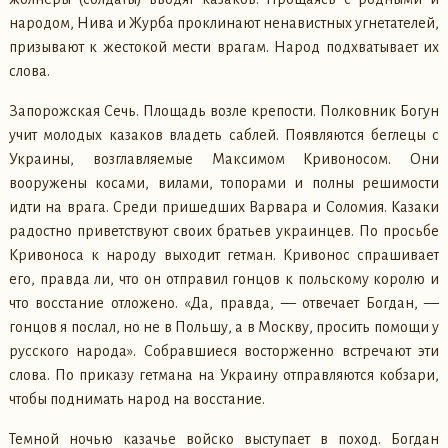
народом, Нива и Журба проклинают ненавистных угнетателей,
призывают к жестокой мести врагам. Народ подхватывает их
слова.
Запорожская Сечь. Площадь возле крепости. Полковник Богун
учит молодых казаков владеть саблей. Появляются беглецы с
Украины, возглавляемые Максимом Кривоносом. Они
вооружены косами, вилами, топорами и полны решимости
идти на врага. Среди пришедших Варвара и Соломия. Казаки
радостно приветствуют своих братьев украинцев. По просьбе
Кривоноса к народу выходит гетман. Кривонос спрашивает
его, правда ли, что он отправил гонцов к польскому королю и
что восстание отложено. «Да, правда, — отвечает Богдан, —
гонцов я послал, но не в Польшу, а в Москву, просить помощи у
русского народа». Собравшиеся восторженно встречают эти
слова. По приказу гетмана на Украину отправляются кобзари,
чтобы поднимать народ на восстание.
Темной ночью казачье войско выступает в поход. Богдан