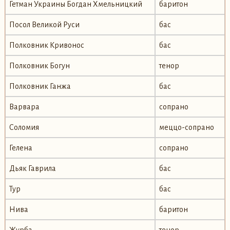
Гетман Украины Богдан Хмельницкий
баритон
Посол Великой Руси
бас
Полковник Кривонос
бас
Полковник Богун
тенор
Полковник Ганжа
бас
Варвара
сопрано
Соломия
меццо-сопрано
Гелена
сопрано
Дьяк Гаврила
бас
Тур
бас
Нива
баритон
Журба
тенор