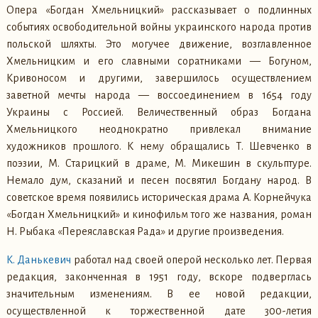
Опера «Богдан Хмельницкий» рассказывает о подлинных
событиях освободительной войны украинского народа против
польской шляхты. Это могучее движение, возглавленное
Хмельницким и его славными соратниками — Богуном,
Кривоносом и другими, завершилось осуществлением
заветной мечты народа — воссоединением в 1654 году
Украины с Россией. Величественный образ Богдана
Хмельницкого неоднократно привлекал внимание
художников прошлого. К нему обращались Т. Шевченко в
поэзии, М. Старицкий в драме, М. Микешин в скульптуре.
Немало дум, сказаний и песен посвятил Богдану народ. В
советское время появились историческая драма А. Корнейчука
«Богдан Хмельницкий» и кинофильм того же названия, роман
Н. Рыбака «Переяславская Рада» и другие произведения.
К. Данькевич
работал над своей оперой несколько лет. Первая
редакция, законченная в 1951 году, вскоре подверглась
значительным изменениям. В ее новой редакции,
осуществленной к торжественной дате 300-летия