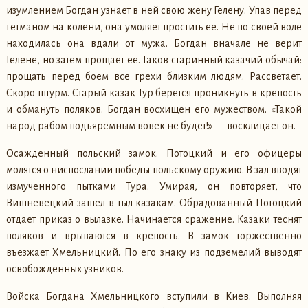
изумлением Богдан узнает в ней свою жену Гелену. Упав перед
гетманом на колени, она умоляет простить ее. Не по своей воле
находилась она вдали от мужа. Богдан вначале не верит
Гелене, но затем прощает ее. Таков старинный казачий обычай:
прощать перед боем все грехи близким людям. Рассветает.
Скоро штурм. Старый казак Тур берется проникнуть в крепость
и обмануть поляков. Богдан восхищен его мужеством. «Такой
народ рабом подъяремным вовек не будет!» — восклицает он.
Осажденный польский замок. Потоцкий и его офицеры
молятся о ниспослании победы польскому оружию. В зал вводят
измученного пытками Тура. Умирая, он повторяет, что
Вишневецкий зашел в тыл казакам. Обрадованный Потоцкий
отдает приказ о вылазке. Начинается сражение. Казаки теснят
поляков и врываются в крепость. В замок торжественно
въезжает Хмельницкий. По его знаку из подземелий выводят
освобожденных узников.
Войска Богдана Хмельницкого вступили в Киев. Выполняя