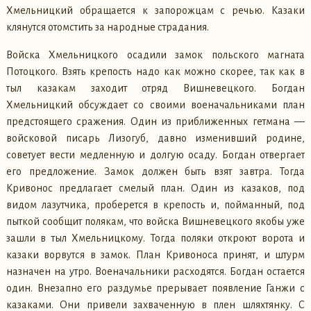
Хмельницкий обращается к запорожцам с речью. Казаки
клянутся отомстить за народные страдания.
Войска Хмельницкого осадили замок польского магната
Потоцкого. Взять крепость надо как можно скорее, так как в
тыл казакам заходит отряд Вишневецкого. Богдан
Хмельницкий обсуждает со своими военачальниками план
предстоящего сражения. Один из приближенных гетмана —
войсковой писарь Лизогуб, давно изменивший родине,
советует вести медленную и долгую осаду. Богдан отвергает
его предложение. Замок должен быть взят завтра. Тогда
Кривонос предлагает смелый план. Один из казаков, под
видом лазутчика, проберется в крепость и, пойманный, под
пыткой сообщит полякам, что войска Вишневецкого якобы уже
зашли в тыл Хмельницкому. Тогда поляки откроют ворота и
казаки ворвутся в замок. План Кривоноса принят, и штурм
назначен на утро. Военачальники расходятся. Богдан остается
один. Внезапно его раздумье прерывает появление Ганжи с
казаками. Они привели захваченную в плен шляхтянку. С