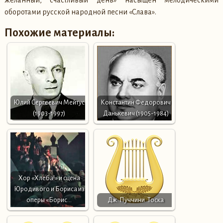
оборотами русской народной песни «Слава».
Похожие материалы:
Юлий Сергеевич Мейтус
Константин Федорович
(1903-1997)
Данькевич (1905-1984)
Хор «Хлеба!» и сцена
Юродивого и Бориса из
оперы «Борис…
Дж. Пуччини. Тоска