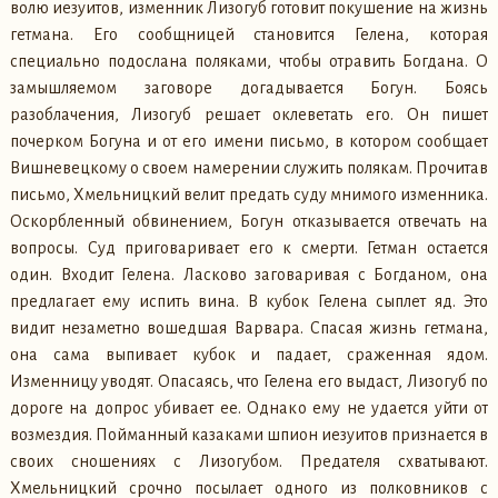
волю иезуитов, изменник Лизогуб готовит покушение на жизнь
гетмана. Его сообщницей становится Гелена, которая
специально подослана поляками, чтобы отравить Богдана. О
замышляемом заговоре догадывается Богун. Боясь
разоблачения, Лизогуб решает оклеветать его. Он пишет
почерком Богуна и от его имени письмо, в котором сообщает
Вишневецкому о своем намерении служить полякам. Прочитав
письмо, Хмельницкий велит предать суду мнимого изменника.
Оскорбленный обвинением, Богун отказывается отвечать на
вопросы. Суд приговаривает его к смерти. Гетман остается
один. Входит Гелена. Ласково заговаривая с Богданом, она
предлагает ему испить вина. В кубок Гелена сыплет яд. Это
видит незаметно вошедшая Варвара. Спасая жизнь гетмана,
она сама выпивает кубок и падает, сраженная ядом.
Изменницу уводят. Опасаясь, что Гелена его выдаст, Лизогуб по
дороге на допрос убивает ее. Однако ему не удается уйти от
возмездия. Пойманный казаками шпион иезуитов признается в
своих сношениях с Лизогубом. Предателя схватывают.
Хмельницкий срочно посылает одного из полковников с