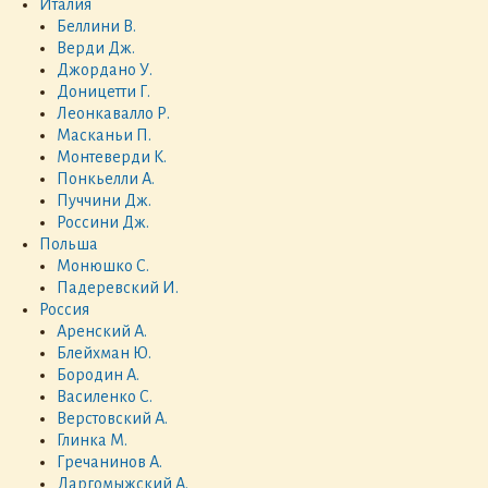
Италия
Беллини В.
Верди Дж.
Джордано У.
Доницетти Г.
Леонкавалло Р.
Масканьи П.
Монтеверди К.
Понкьелли А.
Пуччини Дж.
Россини Дж.
Польша
Монюшко С.
Падеревский И.
Россия
Аренский А.
Блейхман Ю.
Бородин А.
Василенко С.
Верстовский А.
Глинка М.
Гречанинов А.
Даргомыжский А.