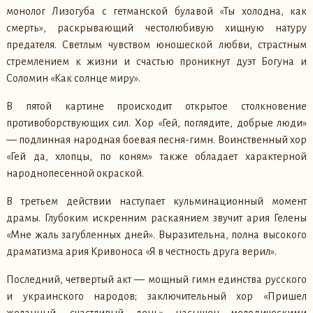
монолог Лизогуба с гетманской булавой «Ты холодна, как
смерть», раскрывающий честолюбивую хищную натуру
предателя. Светлым чувством юношеской любви, страстным
стремлением к жизни и счастью проникнут дуэт Богуна и
Соломин «Как солнце миру».
В пятой картине происходит открытое столкновение
противоборствующих сил. Хор «Гей, поглядите, добрые люди»
— подлинная народная боевая песня-гимн. Воинственный хор
«Гей да, хлопцы, по коням» также обладает характерной
народнопесенной окраской.
В третьем действии наступает кульминационный момент
драмы. Глубоким искренним раскаянием звучит ария Гелены
«Мне жаль загубленных дней». Выразительна, полна высокого
драматизма ария Кривоноса «Я в честность друга верил».
Последний, четвертый акт — мощный гимн единства русского
и украинского народов; заключительный хор «Пришел
желанный, счастливый день» насыщен мелодическими