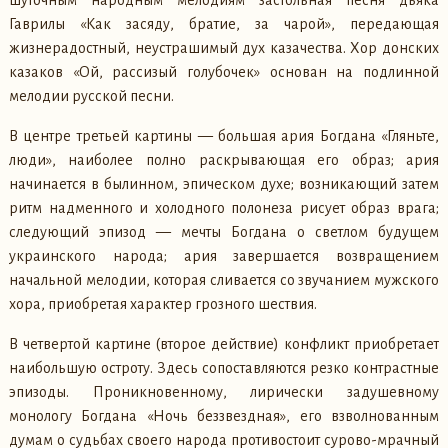
Гаврилы «Как засяду, братие, за чарой», передающая
жизнерадостный, неустрашимый дух казачества. Хор донских
казаков «Ой, рассизый голубочек» основан на подлинной
мелодии русской песни.
В центре третьей картины — большая ария Богдана «Гляньте,
люди», наиболее полно раскрывающая его образ; ария
начинается в былинном, эпическом духе; возникающий затем
ритм надменного и холодного полонеза рисует образ врага;
следующий эпизод — мечты Богдана о светлом будущем
украинского народа; ария завершается возвращением
начальной мелодии, которая сливается со звучанием мужского
хора, приобретая характер грозного шествия.
В четвертой картине (второе действие) конфликт приобретает
наибольшую остроту. Здесь сопоставляются резко контрастные
эпизоды. Проникновенному, лирически задушевному
монологу Богдана «Ночь беззвездная», его взволнованным
думам о судьбах своего народа противостоит сурово-мрачный