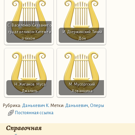
С. Василенко. Сказание о
граде великом Китеже и
И. Дзержинский. Тихий
о тихом…
Дон
Н. Жиганов. Муса
М. Мусоргский.
Джалиль
Хованщина
Рубрика:
Данькевич К.
Метки:
Данькевич
,
Оперы
Постоянная ссылка
Справочная