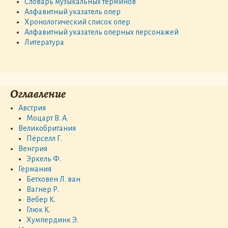
Словарь музыкальных терминов
Алфавитный указатель опер
Хронологический список опер
Алфавитный указатель оперных персонажей
Литература
Оглавление
Австрия
Моцарт В. А.
Великобритания
Пёрселл Г.
Венгрия
Эркель Ф.
Германия
Бетховен Л. ван
Вагнер Р.
Вебер К.
Глюк К.
Хумпердинк Э.