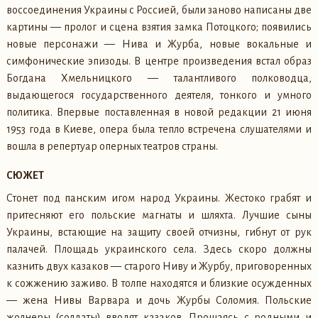
воссоединения Украины с Россией, были заново написаны две
картины — пролог и сцена взятия замка Потоцкого; появились
новые персонажи — Нива и Журба, новые вокальные и
симфонические эпизоды. В центре произведения встал образ
Богдана Хмельницкого — талантливого полководца,
выдающегося государственного деятеля, тонкого и умного
политика. Впервые поставленная в новой редакции 21 июня
1953 года в Киеве, опера была тепло встречена слушателями и
вошла в репертуар оперных театров страны.
СЮЖЕТ
Стонет под панским игом народ Украины. Жестоко грабят и
притесняют его польские магнаты и шляхта. Лучшие сыны
Украины, встающие на защиту своей отчизны, гибнут от рук
палачей. Площадь украинского села. Здесь скоро должны
казнить двух казаков — старого Ниву и Журбу, приговоренных
к сожжению заживо. В толпе находятся и близкие осужденных
— жена Нивы Варвара и дочь Журбы Соломия. Польские
жолнеры (солдаты) вводят казаков. Прощаясь с родными и