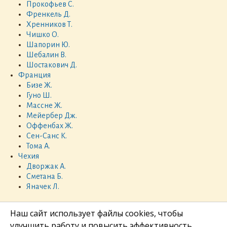
Прокофьев С.
Френкель Д.
Хренников Т.
Чишко О.
Шапорин Ю.
Шебалин В.
Шостакович Д.
Франция
Бизе Ж.
Гуно Ш.
Массне Ж.
Мейербер Дж.
Оффенбах Ж.
Сен-Санс К.
Тома А.
Чехия
Дворжак А.
Сметана Б.
Яначек Л.
Наш сайт использует файлы cookies, чтобы
улучшить работу и повысить эффективность