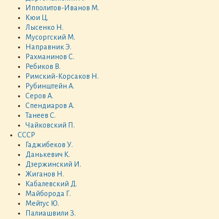
Ипполитов-Иванов М.
Кюи Ц.
Лысенко Н.
Мусоргский М.
Направник Э.
Рахманинов С.
Ребиков В.
Римский-Корсаков Н.
Рубинштейн А.
Серов А.
Спендиаров А.
Танеев С.
Чайковский П.
СССР
Гаджибеков У.
Данькевич К.
Дзержинский И.
Жиганов Н.
Кабалевский Д.
Майборода Г.
Мейтус Ю.
Палиашвили З.