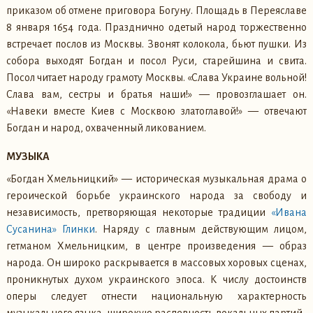
приказом об отмене приговора Богуну. Площадь в Переяславе
8 января 1654 года. Празднично одетый народ торжественно
встречает послов из Москвы. Звонят колокола, бьют пушки. Из
собора выходят Богдан и посол Руси, старейшина и свита.
Посол читает народу грамоту Москвы. «Слава Украине вольной!
Слава вам, сестры и братья наши!» — провозглашает он.
«Навеки вместе Киев с Москвою златоглавой!» — отвечают
Богдан и народ, охваченный ликованием.
МУЗЫКА
«Богдан Хмельницкий» — историческая музыкальная драма о
героической борьбе украинского народа за свободу и
независимость, претворяющая некоторые традиции
«Ивана
Сусанина»
Глинки
. Наряду с главным действующим лицом,
гетманом Хмельницким, в центре произведения — образ
народа. Он широко раскрывается в массовых хоровых сценах,
проникнутых духом украинского эпоса. К числу достоинств
оперы следует отнести национальную характерность
музыкального языка, широкую распевность вокальных партий.