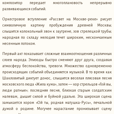
композитор передает многоплановость непрерывно
развивающихся событий.
Оркестровое вступление «Рассвет на Москве-реке» рисует
символичную картину пробуждения древней Москвы;
слышится колокольный звон к заутрене, зов стрелецкой трубы;
народная по складу мелодия течет широким, нескончаемым
несенным потоком.
Первый акт показывает сложные взаимоотношения различных
слоев народа. Эпизоды быстро сменяют друг друга, создавая
атмосферу беспокойства, тревоги. Множество одновременно
происходящих событий объединяется музыкой. В то время как
Шакловитый диктует донос, слышится веселая плясовая песня
московского люда «Жила кума», затем — хор стрельцов «Гой вы,
люди ратные»; последняя песня, близкая старым солдатским
напевам, дышит силой и буйной удалью. Эта широкая сцена
замыкается хором «Ой ты, родная матушка-Русь», печальной
думой о родине. Могучее нарастание пронизывает сцену