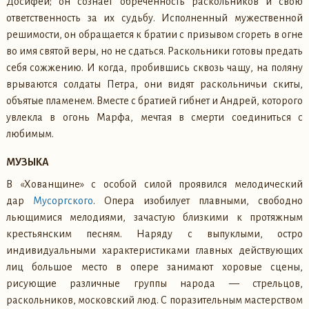
Досифей; он сознает обреченность раскольников и свою
ответственность за их судьбу. Исполненный мужественной
решимости, он обращается к братии с призывом сгореть в огне
во имя святой веры, но не сдаться. Раскольники готовы предать
себя сожжению. И когда, пробившись сквозь чащу, на поляну
врываются солдаты Петра, они видят раскольничьи скиты,
объятые пламенем. Вместе с братией гибнет и Андрей, которого
увлекла в огонь Марфа, мечтая в смерти соединиться с
любимым.
МУЗЫКА
В «Хованщине» с особой силой проявился мелодический
дар
Мусоргского
. Опера изобилует плавными, свободно
льющимися мелодиями, зачастую близкими к протяжным
крестьянским песням. Наряду с выпуклыми, остро
индивидуальными характеристиками главных действующих
лиц большое место в опере занимают хоровые сцены,
рисующие различные группы народа — стрельцов,
раскольников, московский люд. С поразительным мастерством