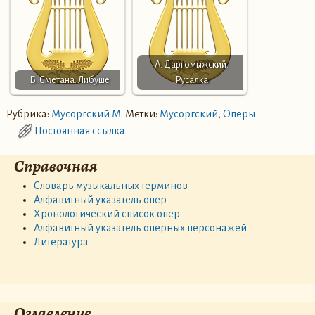
А. Даргомыжский.
Б. Сметана. Либуше
Русалка
Рубрика:
Мусоргский М.
Метки:
Мусоргский
,
Оперы
Постоянная ссылка
Справочная
Словарь музыкальных терминов
Алфавитный указатель опер
Хронологический список опер
Алфавитный указатель оперных персонажей
Литература
Оглавление