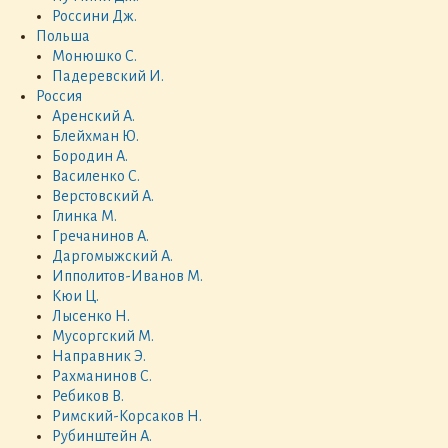
Россини Дж.
Польша
Монюшко С.
Падеревский И.
Россия
Аренский А.
Блейхман Ю.
Бородин А.
Василенко С.
Верстовский А.
Глинка М.
Гречанинов А.
Даргомыжский А.
Ипполитов-Иванов М.
Кюи Ц.
Лысенко Н.
Мусоргский М.
Направник Э.
Рахманинов С.
Ребиков В.
Римский-Корсаков Н.
Рубинштейн А.