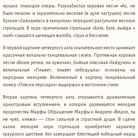
музыке эпизодов оперы. Разухабистая хоровая песня «Ах, не
было печали» и заразительно-веселая (в духе частушек) песня
Кузьки «Заводилась в закоулках» передают разгульное веселье
стрельцов. В хоре-причитании стрельцов «Батя, батя, выйди к
нам!» слышатся щемящая жалоба, страх и бессилие.
В первой картине четвертого акта значительное место занимает
красочная вокально-танцевальная сюита. Протяжная хоровая
песня «Возле речки, на лужочке», бойкая плясовая «Гайдучок» и
величальная «Плывет, плывет лебедушка» основаны на
народных мелодиях Включенный в картину танцевальный
номер «Пляски персидок» выдержан в восточном стиле.
Вторая картина четвертого акта открывается драматичным
оркестровым вступлением, в котором развивается мелодия
пророчества Марфы. Обращение Марфы к Андрею «Видно, ты
не чуял, княже» — стон сильной и страстной души. В сцене
казни мелодия хора стрельцов приобретает характер
траурного шествия. Акт завершает блестящий победный марш