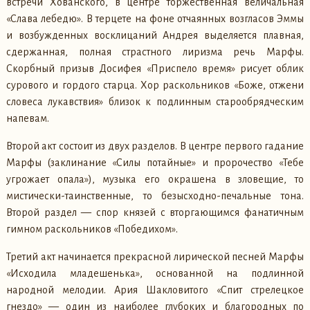
встречи Хованского, в центре торжественная величальная
«Слава лебедю». В терцете на фоне отчаянных возгласов Эммы
и возбужденных восклицаний Андрея выделяется плавная,
сдержанная, полная страстного лиризма речь Марфы.
Скорбный призыв Досифея «Приспело время» рисует облик
сурового и гордого старца. Хор раскольников «Боже, отжени
словеса лукавствия» близок к подлинным старообрядческим
напевам.
Второй акт состоит из двух разделов. В центре первого гадание
Марфы (заклинание «Силы потайные» и пророчество «Тебе
угрожает опала»), музыка его окрашена в зловещие, то
мистически-таинственные, то безысходно-печальные тона.
Второй раздел — спор князей с вторгающимся фанатичным
гимном раскольников «Победихом».
Третий акт начинается прекрасной лирической песней Марфы
«Исходила младешенька», основанной на подлинной
народной мелодии. Ария Шакловитого «Спит стрелецкое
гнездо» — один из наиболее глубоких и благородных по