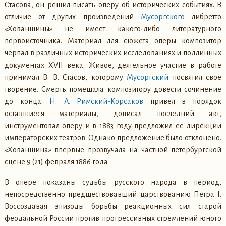
Стасова, он решил писать оперу об исторических событиях. В
отличие от других произведений
Мусоргского
либретто
«Хованщины» не имеет какого-либо литературного
первоисточника. Материал для сюжета оперы композитор
черпал в различных исторических исследованиях и подлинных
документах XVII века. Живое, деятельное участие в работе
принимал В. В. Стасов, которому
Мусоргский
посвятил свое
творение. Смерть помешала композитору довести сочинение
до конца.
Н. А. Римский-Корсаков
привел в порядок
оставшиеся материалы, дописал последний акт,
инструментовал оперу и в 1883 году предложил ее дирекции
императорских театров. Однако предложение было отклонено.
«Хованщина» впервые прозвучала на частной петербургской
1
сцене 9 (21) февраля 1886 года
.
В опере показаны судьбы русского народа в период,
непосредственно предшествовавший царствованию Петра I.
Воссоздавая эпизоды борьбы реакционных сил старой
феодальной России против прогрессивных стремлений юного