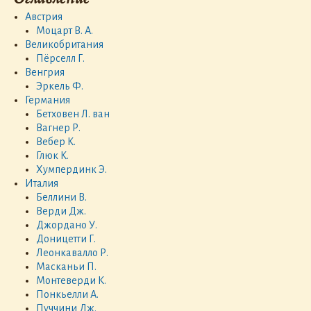
Австрия
Моцарт В. А.
Великобритания
Пёрселл Г.
Венгрия
Эркель Ф.
Германия
Бетховен Л. ван
Вагнер Р.
Вебер К.
Глюк К.
Хумпердинк Э.
Италия
Беллини В.
Верди Дж.
Джордано У.
Доницетти Г.
Леонкавалло Р.
Масканьи П.
Монтеверди К.
Понкьелли А.
Пуччини Дж.