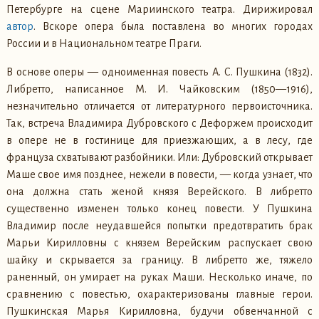
Петербурге на сцене Мариинского театра. Дирижировал
автор
. Вскоре опера была поставлена во многих городах
России и в Национальном театре Праги.
В основе оперы — одноименная повесть А. С. Пушкина (1832).
Либретто, написанное М. И. Чайковским (1850—1916),
незначительно отличается от литературного первоисточника.
Так, встреча Владимира Дубровского с Дефоржем происходит
в опере не в гостинице для приезжающих, а в лесу, где
француза схватывают разбойники. Или: Дубровский открывает
Маше свое имя позднее, нежели в повести, — когда узнает, что
она должна стать женой князя Верейского. В либретто
существенно изменен только конец повести. У Пушкина
Владимир после неудавшейся попытки предотвратить брак
Марьи Кирилловны с князем Верейским распускает свою
шайку и скрывается за границу. В либретто же, тяжело
раненный, он умирает на руках Маши. Несколько иначе, по
сравнению с повестью, охарактеризованы главные герои.
Пушкинская Марья Кирилловна, будучи обвенчанной с