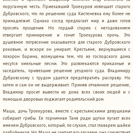
поруганную честь. Приехавший Троекуров извещает старого
Дубровского, что по решению суда Кистеневка ему более не
принадлежит. Однако сосед предлагает мир и даже готов
просить прощения. Но гордый старик с негодованием
отвергает примирение и гонит Троекурова прочь. Это
душевное потрясение оказывается для старого Дубровского
роковым, и вскоре он умирает. Крестьяне, вернувшиеся с
похорон барина, возмущены тем, что из господского дома
несутся хмельные песни. Это развлекаются приказные и
заседатель, привезшие решение уездного суда. Владимиру
Дубровскому с трудом удается предотвратить расправу. Но
затем и сам он не выдерживает. Приняв отчаянное решение,
Владимир просит вывести из дома всех своих людей и с
помощью дворовых поджигает родительский дом.
Маша, дочь Троекурова, вместе с крестьянскими девушками
собирает грибы. Ее горничная Таня ради шутки пугает всех
именем Дубровского, который, по слухам, стал главарем шайки
разбойников. Но Маша не считает его злодеем; она сочувствует