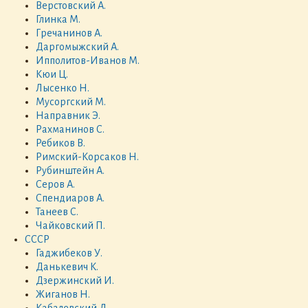
Верстовский А.
Глинка М.
Гречанинов А.
Даргомыжский А.
Ипполитов-Иванов М.
Кюи Ц.
Лысенко Н.
Мусоргский М.
Направник Э.
Рахманинов С.
Ребиков В.
Римский-Корсаков Н.
Рубинштейн А.
Серов А.
Спендиаров А.
Танеев С.
Чайковский П.
СССР
Гаджибеков У.
Данькевич К.
Дзержинский И.
Жиганов Н.