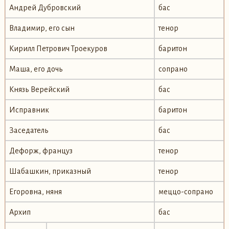
Андрей Дубровский
бас
Владимир, его сын
тенор
Кирилл Петрович Троекуров
баритон
Маша, его дочь
сопрано
Князь Верейский
бас
Исправник
баритон
Заседатель
бас
Дефорж, француз
тенор
Шабашкин, приказный
тенор
Егоровна, няня
меццо-сопрано
Архип
бас