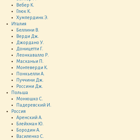
Вебер К.
Глюк К.
Хумпердинк Э.
Италия
Беллини В.
Верди Дж.
Джордано У.
Доницетти Г.
Леонкавалло Р.
Масканьи П.
Монтеверди К.
Понкьелли А.
Пуччини Дж.
Россини Дж.
Польша
Монюшко С.
Падеревский И.
Россия
Аренский А.
Блейхман Ю.
Бородин А.
Василенко С.