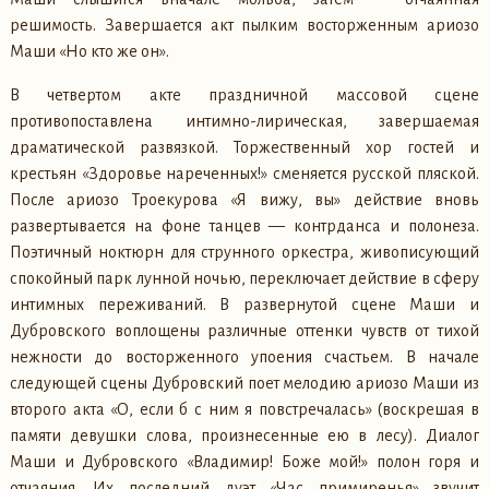
решимость. Завершается акт пылким восторженным ариозо
Маши «Но кто же он».
В четвертом акте праздничной массовой сцене
противопоставлена интимно-лирическая, завершаемая
драматической развязкой. Торжественный хор гостей и
крестьян «Здоровье нареченных!» сменяется русской пляской.
После ариозо Троекурова «Я вижу, вы» действие вновь
развертывается на фоне танцев — контрданса и полонеза.
Поэтичный ноктюрн для струнного оркестра, живописующий
спокойный парк лунной ночью, переключает действие в сферу
интимных переживаний. В развернутой сцене Маши и
Дубровского воплощены различные оттенки чувств от тихой
нежности до восторженного упоения счастьем. В начале
следующей сцены Дубровский поет мелодию ариозо Маши из
второго акта «О, если б с ним я повстречалась» (воскрешая в
памяти девушки слова, произнесенные ею в лесу). Диалог
Маши и Дубровского «Владимир! Боже мой!» полон горя и
отчаяния. Их последний дуэт «Час примиренья» звучит