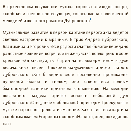
В оркестровом вступлении музыка хоровых эпизодов оперы,
скорбная и гневно-протестующая, сопоставлена с элегической
1
мелодией известного романса Дубровского
.
Музыкальное развитие в первой картине первого акта ведет от
светлых настроений к мрачным. В трио Андрея Дубровского,
Владимира и Егоровны «Все радости счастья былого» передано
радостное волнение встречи. Эти же чувства воплощены в хоре
крестьян «Здравствуй, ты, барин наш», выдержанном в духе
величальных песен. Спокойно-задумчивое ариозо старого
Дубровского «Кто б верить мог» постепенно проникается
душевной болью и гневом; оно завершается полным
благородной патетики призывом к отмщению. На мелодии
последнего раздела ариозо основан небольшой дуэт
Дубровского «Отец, тебе я обещаю». С приездом Троекурова в
музыке нарастают тревога и смятение. Заканчивается картина
скорбным плачем Егоровны с хором «На кого, отец, покидаешь
нас».