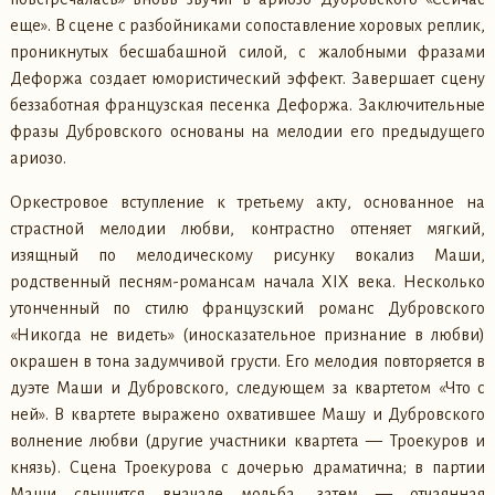
еще». В сцене с разбойниками сопоставление хоровых реплик,
проникнутых бесшабашной силой, с жалобными фразами
Дефоржа создает юмористический эффект. Завершает сцену
беззаботная французская песенка Дефоржа. Заключительные
фразы Дубровского основаны на мелодии его предыдущего
ариозо.
Оркестровое вступление к третьему акту, основанное на
страстной мелодии любви, контрастно оттеняет мягкий,
изящный по мелодическому рисунку вокализ Маши,
родственный песням-романсам начала XIX века. Несколько
утонченный по стилю французский романс Дубровского
«Никогда не видеть» (иносказательное признание в любви)
окрашен в тона задумчивой грусти. Его мелодия повторяется в
дуэте Маши и Дубровского, следующем за квартетом «Что с
ней». В квартете выражено охватившее Машу и Дубровского
волнение любви (другие участники квартета — Троекуров и
князь). Сцена Троекурова с дочерью драматична; в партии
Маши слышится вначале мольба, затем — отчаянная