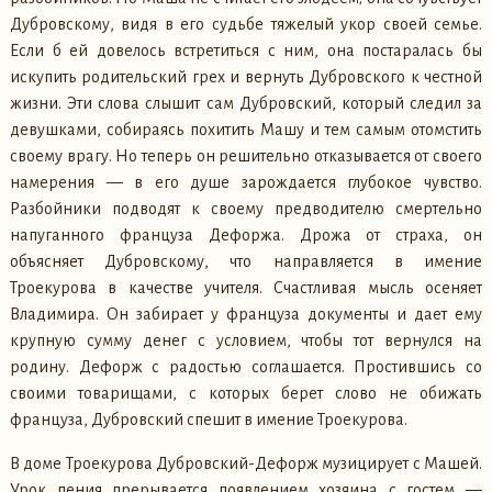
Дубровскому, видя в его судьбе тяжелый укор своей семье.
Если б ей довелось встретиться с ним, она постаралась бы
искупить родительский грех и вернуть Дубровского к честной
жизни. Эти слова слышит сам Дубровский, который следил за
девушками, собираясь похитить Машу и тем самым отомстить
своему врагу. Но теперь он решительно отказывается от своего
намерения — в его душе зарождается глубокое чувство.
Разбойники подводят к своему предводителю смертельно
напуганного француза Дефоржа. Дрожа от страха, он
объясняет Дубровскому, что направляется в имение
Троекурова в качестве учителя. Счастливая мысль осеняет
Владимира. Он забирает у француза документы и дает ему
крупную сумму денег с условием, чтобы тот вернулся на
родину. Дефорж с радостью соглашается. Простившись со
своими товарищами, с которых берет слово не обижать
француза, Дубровский спешит в имение Троекурова.
В доме Троекурова Дубровский-Дефорж музицирует с Машей.
Урок пения прерывается появлением хозяина с гостем —