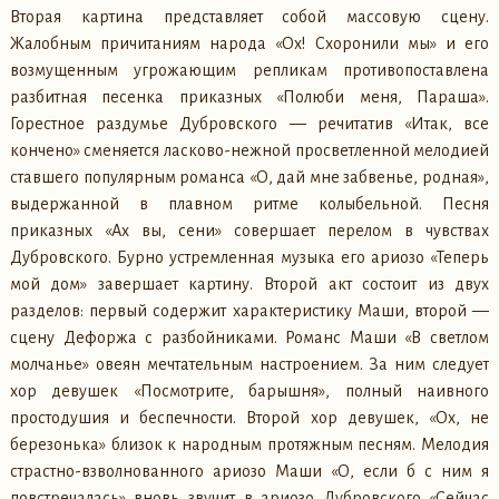
Вторая картина представляет собой массовую сцену.
Жалобным причитаниям народа «Ох! Схоронили мы» и его
возмущенным угрожающим репликам противопоставлена
разбитная песенка приказных «Полюби меня, Параша».
Горестное раздумье Дубровского — речитатив «Итак, все
кончено» сменяется ласково-нежной просветленной мелодией
ставшего популярным романса «О, дай мне забвенье, родная»,
выдержанной в плавном ритме колыбельной. Песня
приказных «Ах вы, сени» совершает перелом в чувствах
Дубровского. Бурно устремленная музыка его ариозо «Теперь
мой дом» завершает картину. Второй акт состоит из двух
разделов: первый содержит характеристику Маши, второй —
сцену Дефоржа с разбойниками. Романс Маши «В светлом
молчанье» овеян мечтательным настроением. За ним следует
хор девушек «Посмотрите, барышня», полный наивного
простодушия и беспечности. Второй хор девушек, «Ох, не
березонька» близок к народным протяжным песням. Мелодия
страстно-взволнованного ариозо Маши «О, если б с ним я
повстречалась» вновь звучит в ариозо Дубровского «Сейчас