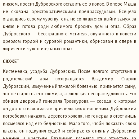
князем, просит Дубровского оставить ее в покое. В опере Маша
не скована аристократическими предрассудками. Всецело
отдавшись своему чувству, она не соглашается выйти замуж за
князя и готова ради любимого бросить дом и отца. Образ
Дубровского — бесстрашного мстителя, окутанного в повести
ореолом гордой и суровой романтики, обрисован в опере в
лирически-чуветвительных тонах.
СЮЖЕТ
Кистеневка, усадьба Дубровских. После долгого отсутствия в
родительский дом возвращается Владимир. Старик
Дубровский, измученный тяжелой болезнью, признается сыну,
что не старость его сломила, а людская несправедливость. Его
обидел дворовый генерала Троекурова — соседа, с которым
он до этого находился в приятельских отношениях. Дубровский
потребовал наказать дерзкого холопа, но генерал в ответ лишь
посмеялся над его бедностью. Мало того, чтобы показать свою
власть, он подкупил судей и собирается отнять у Дубровских
имение и крестьян. Владимир клянется отцу отомстить за