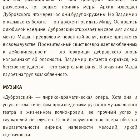
разуверить, тот решает принять меры. Архип извещает
Дубровского, что через час они будут окружены. Но Владимир
отказывается бежать — он должен повидать Машу. Оставшись
с любимой наедине, Дубровский открывает ей свое имя и свои
мечты. Маша, преодолев мгновенный испуг, также признается
в своем чувстве. Пронзительный свист возвращает влюбленных
к действительности — это товарищи Дубровского вновь
напоминают об опасности. Владимир пытается скрыться, но
бегство не удается — его смертельно ранят. В отчаянии Маша
падает на труп возлюбленного.
МУЗЫКА
«Дубровский» — лирико-драматическая опера. Хотя она и
уступает классическим произведениям русского музыкального
театра в жизненном полнокровии, ее прочный успех у
слушателей не случаен. Своей популярностью опера обязана
выразительности лирики, напевности мелодий, яркой
сценичности.