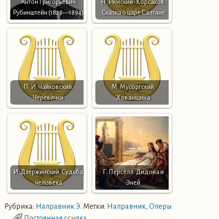
Антон Григорьевич
Н. Римский-Корсаков.
Рубинштейн (1829—1894)
Сказка о царе Салтане
П. И. Чайковский.
М. Мусоргский.
Черевички
Хованщина
И. Дзержинский. Судьба
Г. Пёрселл. Дидона и
человека
Эней
Рубрика:
Направник Э.
Метки:
Направник
,
Оперы
Постоянная ссылка