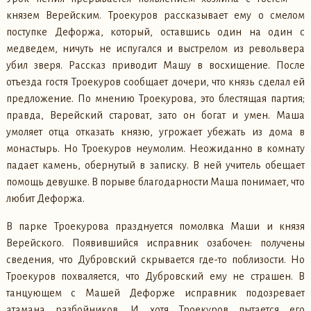
князем Верейским. Троекуров рассказывает ему о смелом
поступке Дефоржа, который, оставшись один на один с
медведем, ничуть не испугался и выстрелом из револьвера
убил зверя. Рассказ приводит Машу в восхищение. После
отъезда гостя Троекуров сообщает дочери, что князь сделал ей
предложение. По мнению Троекурова, это блестящая партия;
правда, Верейский староват, зато он богат и умен. Маша
умоляет отца отказать князю, угрожает убежать из дома в
монастырь. Но Троекуров неумолим. Неожиданно в комнату
падает камень, обернутый в записку. В ней учитель обещает
помощь девушке. В порыве благодарности Маша понимает, что
любит Дефоржа.
В парке Троекурова празднуется помолвка Маши и князя
Верейского. Появившийся исправник озабочен: получены
сведения, что Дубровский скрывается где-то поблизости. Но
Троекуров похваляется, что Дубровский ему не страшен. В
танцующем с Машей Дефорже исправник подозревает
атамана разбойников. И хотя Троекуров пытается его