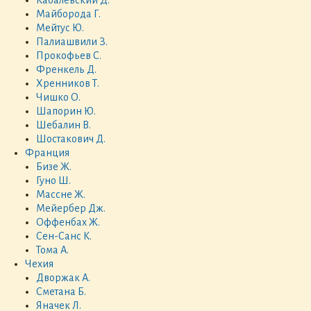
Кабалевский Д.
Майборода Г.
Мейтус Ю.
Палиашвили З.
Прокофьев С.
Френкель Д.
Хренников Т.
Чишко О.
Шапорин Ю.
Шебалин В.
Шостакович Д.
Франция
Бизе Ж.
Гуно Ш.
Массне Ж.
Мейербер Дж.
Оффенбах Ж.
Сен-Санс К.
Тома А.
Чехия
Дворжак А.
Сметана Б.
Яначек Л.