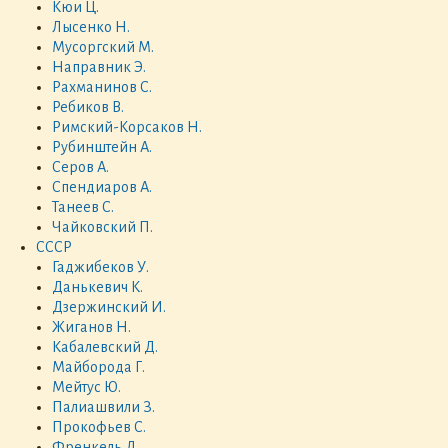
Кюи Ц.
Лысенко Н.
Мусоргский М.
Направник Э.
Рахманинов С.
Ребиков В.
Римский-Корсаков Н.
Рубинштейн А.
Серов А.
Спендиаров А.
Танеев С.
Чайковский П.
СССР
Гаджибеков У.
Данькевич К.
Дзержинский И.
Жиганов Н.
Кабалевский Д.
Майборода Г.
Мейтус Ю.
Палиашвили З.
Прокофьев С.
Френкель Д.