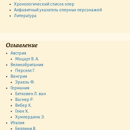
Хронологический список опер
Алфавитный указатель оперных персонажей
Литература
Оглавление
Австрия
Моцарт В. А.
Великобритания
Пёрселл Г.
Венгрия
Эркель Ф.
Германия
Бетховен Л. ван
Вагнер Р.
Вебер К.
Глюк К.
Хумпердинк Э.
Италия
Беллини В.