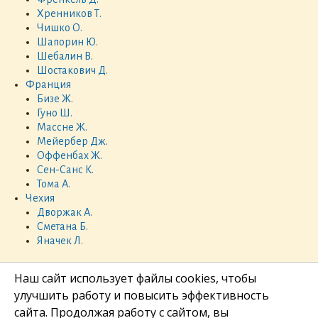
Хренников Т.
Чишко О.
Шапорин Ю.
Шебалин В.
Шостакович Д.
Франция
Бизе Ж.
Гуно Ш.
Массне Ж.
Мейербер Дж.
Оффенбах Ж.
Сен-Санс К.
Тома А.
Чехия
Дворжак А.
Сметана Б.
Яначек Л.
Наш сайт использует файлы cookies, чтобы
улучшить работу и повысить эффективность
сайта. Продолжая работу с сайтом, вы