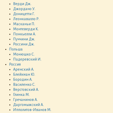
Верди Дж.
Джордано У.
Доницетти Г.
Леонкавалло Р.
Масканьи П.
Монтеверди К.
Понкьелли А.
Пуччини Дж.
Россини Дж.
Польша
Монюшко С.
Падеревский И.
Россия
Аренский А.
Блейхман Ю.
Бородин А.
Василенко С.
Верстовский А.
Глинка М.
Гречанинов А.
Даргомыжский А.
Ипполитов-Иванов М.