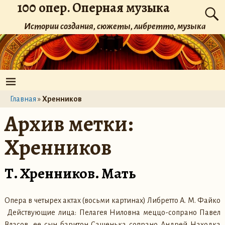
100 опер. Оперная музыка
Истории создания, сюжеты, либретто, музыка
Главная
»
Хренников
Архив метки:
Хренников
Т. Хренников. Мать
Опера в четырех актах (восьми картинах) Либретто А. М. Файко
Действующие лица: Пелагея Ниловна меццо-сопрано Павел
Власов, ее сын баритон Сашенька сопрано Андрей Находка