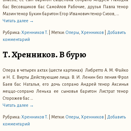
бас Весовщиков бас Самойлов Рабочие, друзья Павла тенор
Мазин тенор Букин баритон Егор Иванович тенор Сизов,
…
Читать далее →
Рубрика:
Хренников Т.
|
Метки:
Оперы
,
Хренников
|
Добавить
комментарий
Т. Хренников. В бурю
Опера в четырех актах (шести картинах) Либретто А. М. Файко
и Н. Е. Вирты Действующие лица: В. И. Ленин без пения Фрол
Баев бас Наталья, его дочь сопрано Андрей тенор Аксинья
меццо-сопрано Ленька ее сыновья баритон Листрат тенор
Сторожев бас
…
Читать далее →
Рубрика:
Хренников Т.
|
Метки:
Оперы
,
Хренников
|
Добавить
комментарий