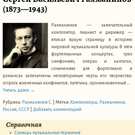
(1873—1943)
Рахманинов — замечательный
композитор, пианист и дирижер —
вписал яркую страницу в историю
мировой музыкальной культуры В пяти
фортепианных концертах, трех
симфониях, операх и кантатах,
сочинениях для фортепиано и
романсах запечатлены неповторимые черты его творчества:
острота жизненных конфликтов, патетика, проникновенный
…
Читать далее →
Рубрика:
Рахманинов С.
|
Метки:
Композиторы
,
Рахманинов
,
Россия
,
СССР
|
Добавить комментарий
Справочная
Словарь музыкальных терминов