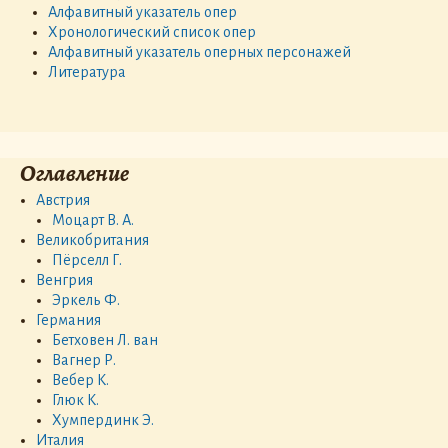
Алфавитный указатель опер
Хронологический список опер
Алфавитный указатель оперных персонажей
Литература
Оглавление
Австрия
Моцарт В. А.
Великобритания
Пёрселл Г.
Венгрия
Эркель Ф.
Германия
Бетховен Л. ван
Вагнер Р.
Вебер К.
Глюк К.
Хумпердинк Э.
Италия