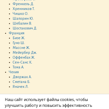
Френкель Д.
Хренников Т.
Чишко О.
Шапорин Ю.
Шебалин В.
Шостакович Д.
Франция
Бизе Ж.
Гуно Ш.
Массне Ж.
Мейербер Дж.
Оффенбах Ж.
Сен-Санс К.
Тома А.
Чехия
Дворжак А.
Сметана Б.
Яначек Л.
Наш сайт использует файлы cookies, чтобы
улучшить работу и повысить эффективность