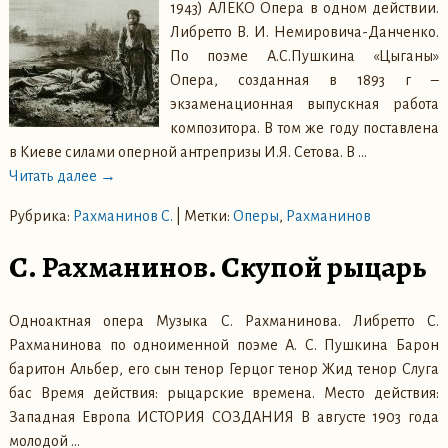
1943) АЛЕКО Опера в одном действии.
Либретто В. И. Немировича-Данченко.
По поэме А.С.Пушкина «Цыганы»
Опера, созданная в 1893 г –
экзаменационная выпускная работа
композитора. В том же году поставлена
в Киеве силами оперной антрепризы И.Я. Сетова. В
…
Читать далее →
Рубрика:
Рахманинов С.
|
Метки:
Оперы
,
Рахманинов
С. Рахманинов. Скупой рыцарь
Одноактная опера Музыка С. Рахманинова. Либретто С.
Рахманинова по одноименной поэме А. С. Пушкина Барон
баритон Альбер, его сын тенор Герцог тенор Жид тенор Слуга
бас Время действия: рыцарские времена. Место действия:
Западная Европа ИСТОРИЯ СОЗДАНИЯ В августе 1903 года
молодой
…