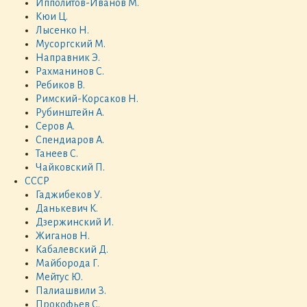
Ипполитов-Иванов М.
Кюи Ц.
Лысенко Н.
Мусоргский М.
Направник Э.
Рахманинов С.
Ребиков В.
Римский-Корсаков Н.
Рубинштейн А.
Серов А.
Спендиаров А.
Танеев С.
Чайковский П.
СССР
Гаджибеков У.
Данькевич К.
Дзержинский И.
Жиганов Н.
Кабалевский Д.
Майборода Г.
Мейтус Ю.
Палиашвили З.
Прокофьев С.