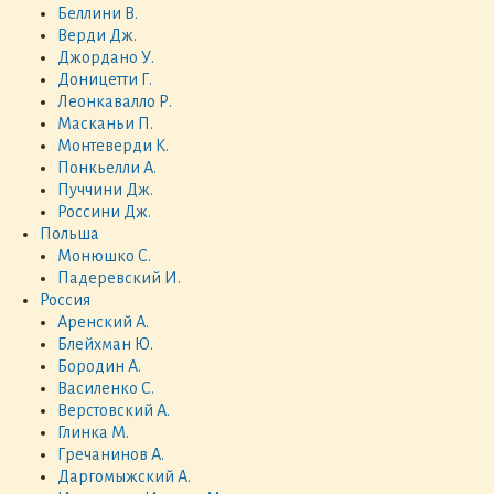
Беллини В.
Верди Дж.
Джордано У.
Доницетти Г.
Леонкавалло Р.
Масканьи П.
Монтеверди К.
Понкьелли А.
Пуччини Дж.
Россини Дж.
Польша
Монюшко С.
Падеревский И.
Россия
Аренский А.
Блейхман Ю.
Бородин А.
Василенко С.
Верстовский А.
Глинка М.
Гречанинов А.
Даргомыжский А.