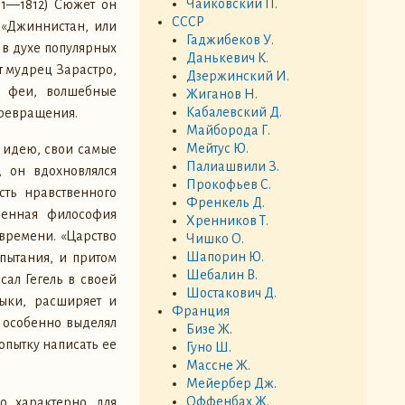
Чайковский П.
51—1812) Сюжет он
СССР
м «Джиннистан, или
Гаджибеков У.
 в духе популярных
Данькевич К.
т мудрец Зарастро,
Дзержинский И.
, феи, волшебные
Жиганов Н.
Кабалевский Д.
превращения.
Майборода Г.
Мейтус Ю.
 идею, свои самые
Палиашвили З.
, он вдохновлялся
Прокофьев С.
сть нравственного
Френкель Д.
шенная философия
Хренников Т.
времени. «Царство
Чишко О.
Шапорин Ю.
спытания, и притом
Шебалин В.
ал Гегель в своей
Шостакович Д.
зыки, расширяет и
Франция
р особенно выделял
Бизе Ж.
попытку написать ее
Гуно Ш.
Массне Ж.
Мейербер Дж.
Оффенбах Ж.
ло характерно для