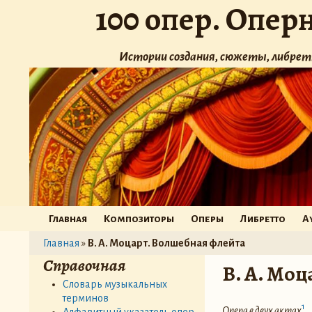
100 опер. Опер
Истории создания, сюжеты, либрет
Главная
Композиторы
Оперы
Либретто
А
Главная
»
В. А. Моцарт. Волшебная флейта
Справочная
В. А. Мо
Словарь музыкальных
терминов
1
Опера в двух актах
Алфавитный указатель опер