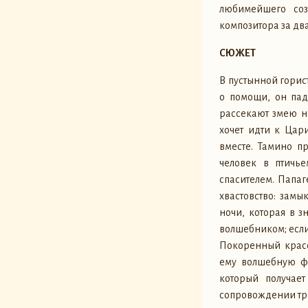
любимейшего соз
композитора за дв
СЮЖЕТ
В пустынной горис
о помощи, он пад
рассекают змею на
хочет идти к Цар
вместе. Тамино п
человек в птичье
спасителем. Папа
хвастовство: зам
ночи, которая в 
волшебником; если 
Покоренный красо
ему волшебную фл
который получает
сопровождении тре