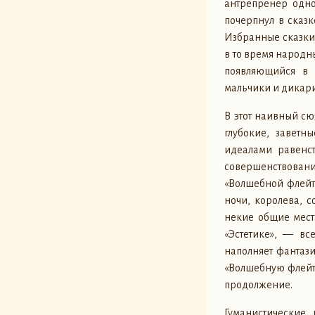
антрепренер одно
почерпнул в сказк
Избранные сказки 
в то время народн
появляющийся в 
мальчики и дикари
В этот наивный с
глубокие, заветн
идеалами равенст
совершенствован
«Волшебной флейт
ночи, королева, с
некие общие мест
«Эстетике», — вс
наполняет фантази
«Волшебную флейту»
продолжение.
Гуманистические 