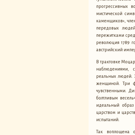
прогрессивных в
мистической симв
каменщиков», член
передовых людей
пережитками средн
революция 1789 го
австрийский импер
В трактовке Моца
наблюдениями, 
реальных людей. 
женщиной. Три ф
чувственными. Ди
болтливым весель
идеальный образ
царством и царст
испытаний.
Так воплощена о