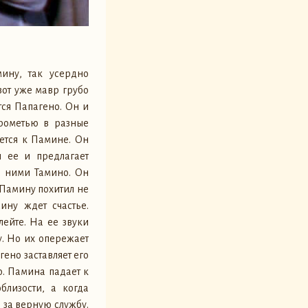
ину, так усердно
вот уже мавр грубо
ся Папагено. Он и
прометью в разные
ается к Памине. Он
 ее и предлагает
а ними Тамино. Он
 Памину похитил не
ину ждет счастье.
ейте. На ее звуки
у. Но их опережает
гено заставляет его
о. Памина падает к
близости, а когда
 за верную службу.