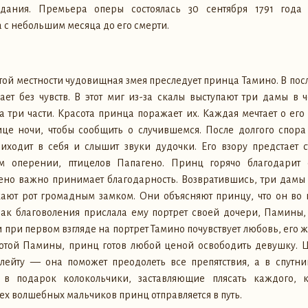
дания. Премьера оперы состоялась 30 сентября 1791 года
а с небольшим месяца до его смерти.
той местности чудовищная змея преследует принца Тамино. В пос
ает без чувств. В этот миг из-за скалы выступают три дамы в 
 три части. Красота принца поражает их. Каждая мечтает о его
ице ночи, чтобы сообщить о случившемся. После долгого спор
риходит в себя и слышит звуки дудочки. Его взору предстает с
м оперении, птицелов Папагено. Принц горячо благодарит 
гено важно принимает благодарность. Возвратившись, три дамы 
ыкают рот громадным замком. Они объясняют принцу, что он во
знак благоволения прислала ему портрет своей дочери, Памины
при первом взгляде на портрет Тамино почувствует любовь, его жд
той Памины, принц готов любой ценой освободить девушку. 
ейту — она поможет преодолеть все препятствия, а в спутни
 в подарок колокольчики, заставляющие плясать каждого, 
х волшебных мальчиков принц отправляется в путь.