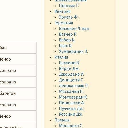
Пёрселл Г.
Венгрия
Эркель Ф.
Германия
Бетховен Л. ван
Вагнер Р.
Вебер К.
Глюк К.
бас
Хумпердинк Э.
Италия
тенор
Беллини В.
Верди Дж.
сопрано
Джордано У.
Доницетти Г.
сопрано
Леонкавалло Р.
Масканьи П.
баритон
Монтеверди К.
Понкьелли А.
сопрано
Пуччини Дж.
Россини Дж.
тенор
Польша
Монюшко С.
тенор и бас