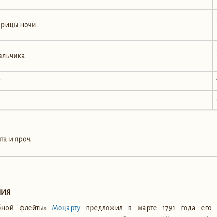
арицы ночи
альчика
х
та и проч.
НИЯ
ебной флейты»
Моцарту
предложил в марте 1791 года его 