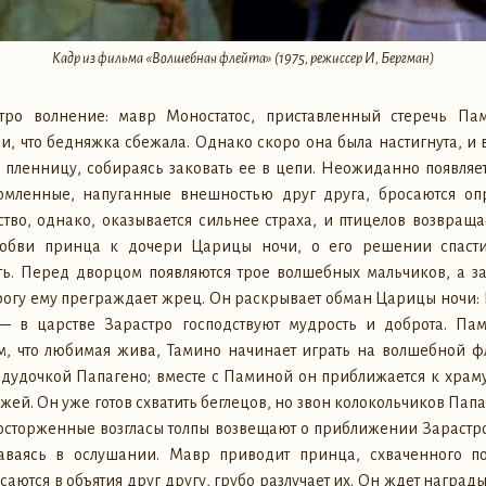
Кадр из фильма «Волшебная флейта» (1975, режиссер И, Бергман)
тро волнение: мавр Моностатос, приставленный стеречь Пам
и, что бедняжка сбежала. Однако скоро она была настигнута, и 
 пленницу, собираясь заковать ее в цепи. Неожиданно появляет
омленные, напуганные внешностью друг друга, бросаются о
тво, однако, оказывается сильнее страха, и птицелов возвращ
любви принца к дочери Царицы ночи, о его решении спасти
ь. Перед дворцом появляются трое волшебных мальчиков, а з
орогу ему преграждает жрец. Он раскрывает обман Царицы ночи:
 в царстве Зарастро господствуют мудрость и доброта. Пам
, что любимая жива, Тамино начинает играть на волшебной фл
 дудочкой Папагено; вместе с Паминой он приближается к храм
жей. Он уже готов схватить беглецов, но звон колокольчиков Папа
 Восторженные возгласы толпы возвещают о приближении Зарастр
аваясь в ослушании. Мавр приводит принца, схваченного по
аются в объятия друг другу, грубо разлучает их. Он ждет награды