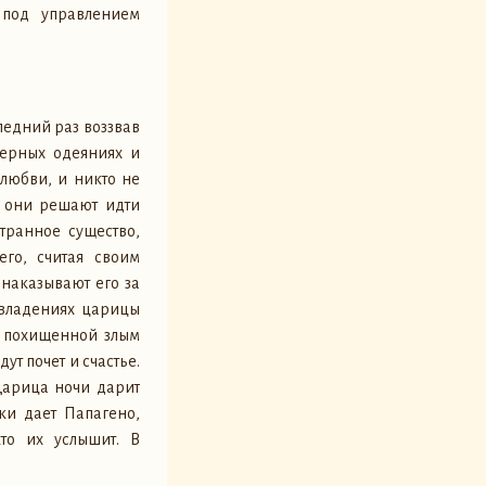
 под управлением
ледний раз воззвав
черных одеяниях и
 любви, и никто не
а они решают идти
транное существо,
его, считая своим
наказывают его за
 владениях царицы
, похищенной злым
ут почет и счастье.
Царица ночи дарит
ки дает Папагено,
кто их услышит. В