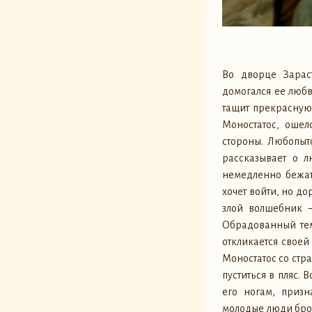
Во дворце Зарас
домогался ее любв
тащит прекрасную
Моностатос, ошел
стороны. Любопытс
рассказывает о 
немедленно бежат
хочет войти, но д
злой волшебник —
Обрадованный тем
откликается своей
Моностатос со стра
пуститься в пляс.
его ногам, призн
молодые люди брос