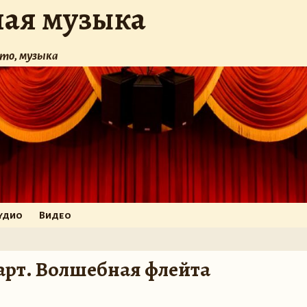
ная музыка
то, музыка
удио
Видео
царт. Волшебная флейта