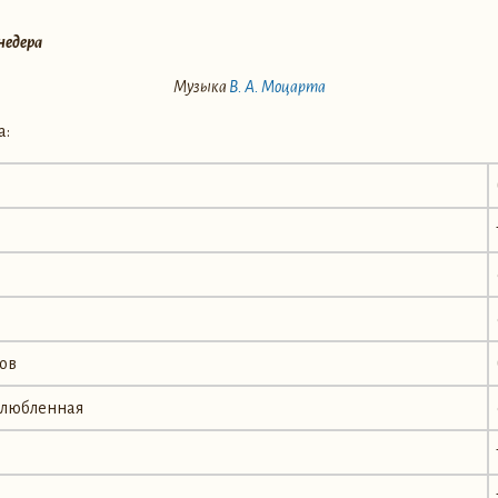
недера
Музыка
В. А. Моцарта
а:
лов
озлюбленная
р