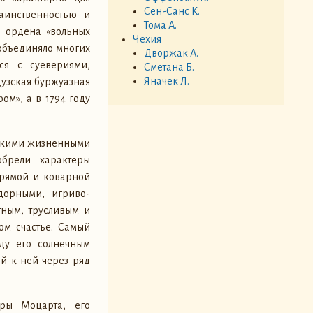
Сен-Санс К.
аинственностью и
Тома А.
, ордена «вольных
Чехия
 объединяло многих
Дворжак А.
ся с суевериями,
Сметана Б.
Яначек Л.
цузская буржуазная
ом», а в 1794 году
еткими жизненными
брели характеры
прямой и коварной
дорными, игриво-
тным, трусливым и
ом счастье. Самый
ду его солнечным
й к ней через ряд
еры Моцарта, его