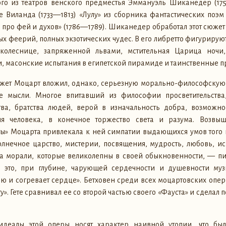
го из театров венского предместья Эммануэль Шиканедер (17
е Виланда (1733—1813) «Лулу» из сборника фантастических поэ
про фей и духов» (1786—1789). Шиканедер обработал этот сюжет
ых феерий, полных экзотических чудес. В его либретто фигурирую
колеснице, запряженной львами, мстительная Царица ночи
, масонские испытания в египетской пирамиде и таинственные 
южет Моцарт вложил, однако, серьезную морально-философскую
ые мысли. Многое впитавший из философии просветительства
ва, братства людей, верой в изначальность добра, возможно
ия человека, в конечное торжество света и разума. Возвы
ы» Моцарта привлекала к ней симпатии выдающихся умов того 
олнечное царство, мистерии, посвящения, мудрость, любовь, и
а морали, которые великолепны в своей обыкновенности, — пис
е это, при глубине, чарующей сердечности и душевности му
ю и согревает сердце». Бетховен среди всех моцартовских опе
. Гете сравнивал ее со второй частью своего «Фауста» и сделал 
идеалы этой оперы носят характер наивной утопии, что бы