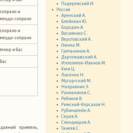
Падеревский И.
Россия
сопрано и
Аренский А.
меццо-сопрано
Блейхман Ю.
Бородин А.
сопрано и
Василенко С.
меццо-сопрано
Верстовский А.
Глинка М.
тенор и бас
Гречанинов А.
Даргомыжский А.
бас
Ипполитов-Иванов М.
Кюи Ц.
Лысенко Н.
Мусоргский М.
Направник Э.
Рахманинов С.
Ребиков В.
Римский-Корсаков Н.
Рубинштейн А.
Серов А.
Спендиаров А.
давний приятель,
Танеев С.