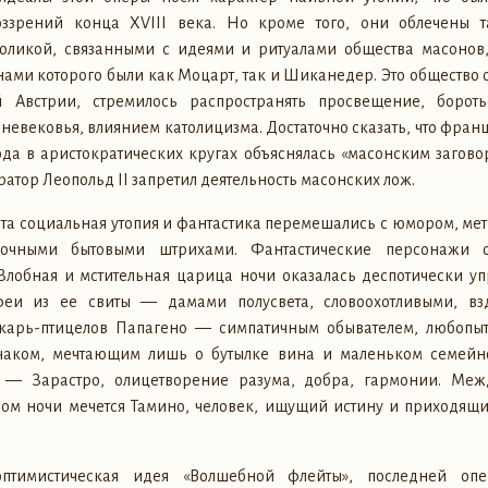
оззрений конца XVIII века. Но кроме того, они облечены т
оликой, связанными с идеями и ритуалами общества масонов
ами которого были как Моцарт, так и Шиканедер. Это общество
 Австрии, стремилось распространять просвещение, бороть
евековья, влиянием католицизма. Достаточно сказать, что фран
да в аристократических кругах объяснялась «масонским заговор
атор Леопольд II запретил деятельность масонских лож.
рта социальная утопия и фантастика перемешались с юмором, м
сочными бытовыми штрихами. Фантастические персонажи о
Злобная и мстительная царица ночи оказалась деспотически у
еи из ее свиты — дамами полусвета, словоохотливыми, вз
карь-птицелов Папагено — симпатичным обывателем, любопы
чаком, мечтающим лишь о бутылке вина и маленьком семейн
 — Зарастро, олицетворение разума, добра, гармонии. Меж
вом ночи мечется Тамино, человек, ищущий истину и приходящи
птимистическая идея «Волшебной флейты», последней оп