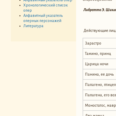
Хронологический список
Либретто Э. Шика
опер
Алфавитный указатель
оперных персонажей
Литература
Действующие лиц
Зарастро
Тамино, принц
Царица ночи
Панина, ее дочь
Папагено, птице
Папагена, его в
Моностатос, мав
Два жреца