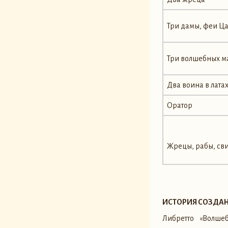
Три дамы, феи Ц
Три волшебных м
Два воина в лата
Оратор
Жрецы, рабы, сви
ИСТОРИЯ СОЗДА
Либретто «Волш