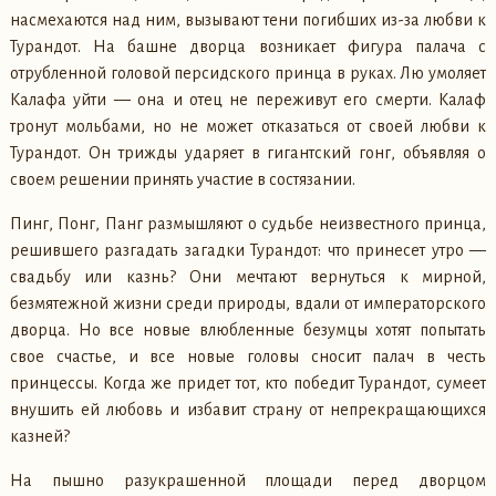
насмехаются над ним, вызывают тени погибших из-за любви к
Турандот. На башне дворца возникает фигура палача с
отрубленной головой персидского принца в руках. Лю умоляет
Калафа уйти — она и отец не переживут его смерти. Калаф
тронут мольбами, но не может отказаться от своей любви к
Турандот. Он трижды ударяет в гигантский гонг, объявляя о
своем решении принять участие в состязании.
Пинг, Понг, Панг размышляют о судьбе неизвестного принца,
решившего разгадать загадки Турандот: что принесет утро —
свадьбу или казнь? Они мечтают вернуться к мирной,
безмятежной жизни среди природы, вдали от императорского
дворца. Но все новые влюбленные безумцы хотят попытать
свое счастье, и все новые головы сносит палач в честь
принцессы. Когда же придет тот, кто победит Турандот, сумеет
внушить ей любовь и избавит страну от непрекращающихся
казней?
На пышно разукрашенной площади перед дворцом