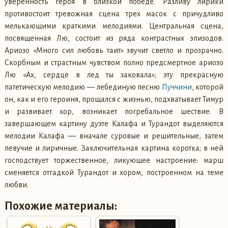
уверенность героя в близкой победе. Разливу лирики
противостоит тревожная сцена трех масок с причудливо
мелькающими краткими мелодиями. Центральная сцена,
посвященная Лю, состоит из ряда контрастных эпизодов.
Ариозо «Много сил любовь таит» звучит светло и прозрачно.
Скорбным и страстным чувством полно предсмертное ариозо
Лю «Ах, сердце в лед ты заковала»; эту прекрасную
патетическую мелодию — лебединую песню
Пуччини
, которой
он, как и его героиня, прощался с жизнью, подхватывает Тимур
и развивает хор, возникает погребальное шествие. В
завершающем картину дуэте Калафа и Турандот выделяются
мелодии Калафа — вначале суровые и решительные, затем
певучие и лиричные. Заключительная картина коротка; в ней
господствует торжественное, ликующее настроение: марш
сменяется отгадкой Турандот и хором, построенном на теме
любви.
Похожие материалы: