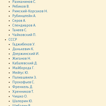
Рахманинов С.
Ребиков В.
Римский-Корсаков Н.
Рубинштейн А.
Серов А.
Спендиаров А.
Танеев С.
Чайковский П.
СССР
Гаджибеков У.
Данькевич К.
Дзержинский И.
Жиганов Н.
Кабалевский Д.
Майборода Г.
Мейтус Ю.
Палиашвили З.
Прокофьев С.
Френкель Д.
Хренников Т.
Чишко О.
Шапорин Ю.
Шебалин В.