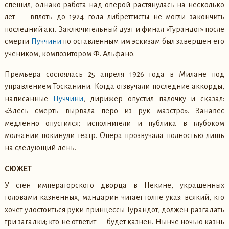
спешил, однако работа над оперой растянулась на несколько
лет — вплоть до 1924 года либреттисты не могли закончить
последний акт. Заключительный дуэт и финал «Турандот» после
смерти
Пуччини
по оставленным им эскизам был завершен его
учеником, композитором Ф. Альфано.
Премьера состоялась 25 апреля 1926 года в Милане под
управлением Тосканини. Когда отзвучали последние аккорды,
написанные
Пуччини
, дирижер опустил палочку и сказал:
«Здесь смерть вырвала перо из рук маэстро». Занавес
медленно опустился; исполнители и публика в глубоком
молчании покинули театр. Опера прозвучала полностью лишь
на следующий день.
СЮЖЕТ
У стен императорского дворца в Пекине, украшенных
головами казненных, мандарин читает толпе указ: всякий, кто
хочет удостоиться руки принцессы Турандот, должен разгадать
три загадки; кто не ответит — будет казнен. Нынче ночью казнь