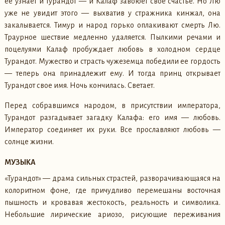
ее узнает и Турандот — и Калаф завоюет свое счастье. Но Лю
уже не увидит этого — выхватив у стражника кинжал, она
закалывается. Тимур и народ горько оплакивают смерть Лю.
Траурное шествие медленно удаляется. Пылкими речами и
поцелуями Калаф пробуждает любовь в холодном сердце
Турандот. Мужество и страсть чужеземца победили ее гордость
— теперь она принадлежит ему. И тогда принц открывает
Турандот свое имя. Ночь кончилась. Светает.
Перед собравшимся народом, в присутствии императора,
Турандот разгадывает загадку Калафа: его имя — любовь.
Император соединяет их руки. Все прославляют любовь —
солнце жизни.
МУЗЫКА
«Турандот» — драма сильных страстей, разворачивающаяся на
колоритном фоне, где причудливо перемешаны восточная
пышность и кровавая жестокость, реальность и символика.
Небольшие лирические ариозо, рисующие переживания