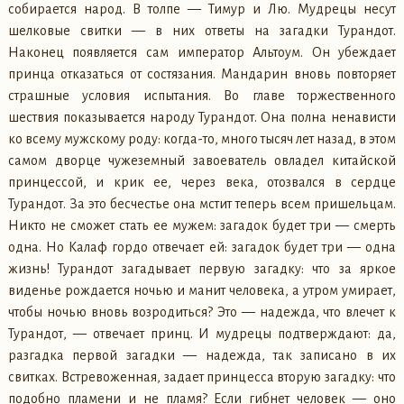
собирается народ. В толпе — Тимур и Лю. Мудрецы несут
шелковые свитки — в них ответы на загадки Турандот.
Наконец появляется сам император Альтоум. Он убеждает
принца отказаться от состязания. Мандарин вновь повторяет
страшные условия испытания. Во главе торжественного
шествия показывается народу Турандот. Она полна ненависти
ко всему мужскому роду: когда-то, много тысяч лет назад, в этом
самом дворце чужеземный завоеватель овладел китайской
принцессой, и крик ее, через века, отозвался в сердце
Турандот. За это бесчестье она мстит теперь всем пришельцам.
Никто не сможет стать ее мужем: загадок будет три — смерть
одна. Но Калаф гордо отвечает ей: загадок будет три — одна
жизнь! Турандот загадывает первую загадку: что за яркое
виденье рождается ночью и манит человека, а утром умирает,
чтобы ночью вновь возродиться? Это — надежда, что влечет к
Турандот, — отвечает принц. И мудрецы подтверждают: да,
разгадка первой загадки — надежда, так записано в их
свитках. Встревоженная, задает принцесса вторую загадку: что
подобно пламени и не пламя? Если гибнет человек — оно