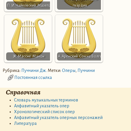
П. И. Чайковский. Мазепа
гвардия
Ж. Массне. Манон
А. Аренский. Сон на Волге
Рубрика:
Пуччини Дж.
Метки:
Оперы
,
Пуччини
Постоянная ссылка
Справочная
Словарь музыкальных терминов
Алфавитный указатель опер
Хронологический список опер
Алфавитный указатель оперных персонажей
Литература