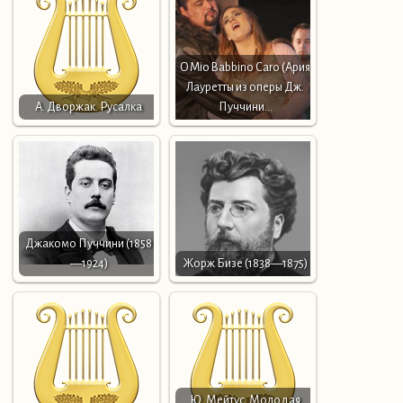
O Mio Babbino Caro (Ария
Лауретты из оперы Дж.
А. Дворжак. Русалка
Пуччини…
Джакомо Пуччини (1858
—1924)
Жорж Бизе (1838—1875)
Ю. Мейтус. Молодая