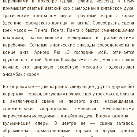
переливами в оркестре (арфа, флейта, челеста); к нему
примыкает светлый детский хор с мелодией в китайском духе.
Трагическим контрастом звучит траурный марш с хором
(шествие персидского принца на казнь). Своеобразна сцена
трех масок — Пинга, Понга, Панга с быстро сменяющимися
краткими, насмешливыми мелодиями и ритмическими
перебоями. Сольные лирические эпизоды сосредоточены в
конце акта. Ариозо Лю «О господин мой» отличается
хрупкостью линий. Ариозо Калафа «Не плачь, моя Лю» полно
печали; его широкую скорбную мелодию подхватывает
ансамбль с хором.
Во втором акте — две картины, следующие друг за другом без
перерыва. Первая, рисующая ночную сцену трех масок, близка
к аналогичной сцене из первого акта: насмешливая,
стремительная скороговорка сменяется мечтательными
лирическими мелодиями в китайском духе. Вторая картина —
кульминация оперы. В центре ее — сцена загадок,
обрамленная торжественными хорами и двумя ариозо