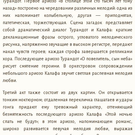
Турандот. Первое ариозо «В столице этой сто тысяч лет тому
назад» построено на чередовании различных мелодий: одна из
них напоминает колыбельную, другая — приподнятая,
патетическая, торжествующая. Сцена загадок представляет
собой драматический диалог Турандот и Калафа: краткие
декламационные фразы острого, угловатого мелодического
рисунка, напряженно звучащие в высоком регистре, передают
накал чувств героев; каждая строфа завершается репликами
хора. Последующее ариозо Турандот «О повелитель, сын неба»
рисует смятение героини. В оркестровом сопровождении
небольшого ариозо Калафа звучит светлая распевная мелодия
любви.
Третий акт также состоит из двух картин. Он открывается
тонким ноктюрном; отдаленная перекличка глашатаев и удары
гонга придают ему тревожный характер, оттеняющий
безмятежность последующего ариозо Калафа «Этой ночью
спать не будут»; в этом ариозо, напоминающем романс,
широко развивается певучая мелодия любви, выражая