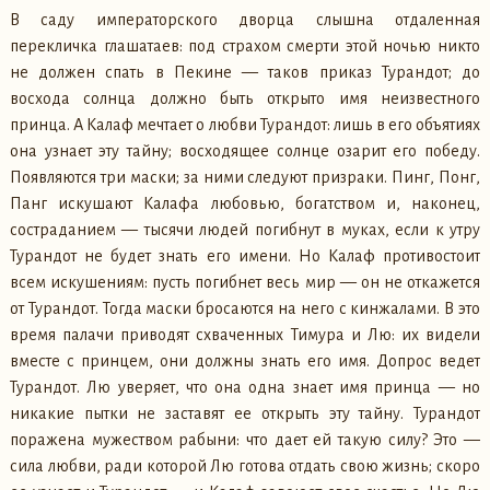
В саду императорского дворца слышна отдаленная
перекличка глашатаев: под страхом смерти этой ночью никто
не должен спать в Пекине — таков приказ Турандот; до
восхода солнца должно быть открыто имя неизвестного
принца. А Калаф мечтает о любви Турандот: лишь в его объятиях
она узнает эту тайну; восходящее солнце озарит его победу.
Появляются три маски; за ними следуют призраки. Пинг, Понг,
Панг искушают Калафа любовью, богатством и, наконец,
состраданием — тысячи людей погибнут в муках, если к утру
Турандот не будет знать его имени. Но Калаф противостоит
всем искушениям: пусть погибнет весь мир — он не откажется
от Турандот. Тогда маски бросаются на него с кинжалами. В это
время палачи приводят схваченных Тимура и Лю: их видели
вместе с принцем, они должны знать его имя. Допрос ведет
Турандот. Лю уверяет, что она одна знает имя принца — но
никакие пытки не заставят ее открыть эту тайну. Турандот
поражена мужеством рабыни: что дает ей такую силу? Это —
сила любви, ради которой Лю готова отдать свою жизнь; скоро