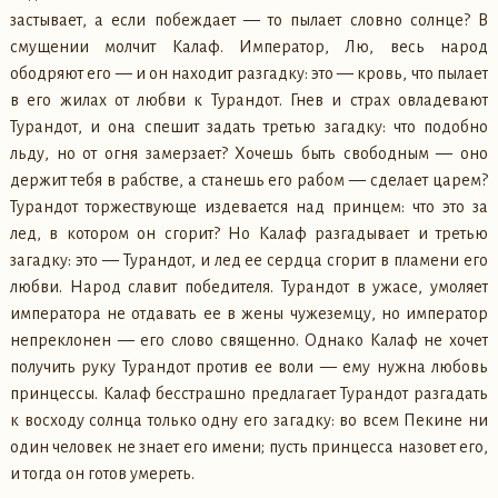
застывает, а если побеждает — то пылает словно солнце? В
смущении молчит Калаф. Император, Лю, весь народ
ободряют его — и он находит разгадку: это — кровь, что пылает
в его жилах от любви к Турандот. Гнев и страх овладевают
Турандот, и она спешит задать третью загадку: что подобно
льду, но от огня замерзает? Хочешь быть свободным — оно
держит тебя в рабстве, а станешь его рабом — сделает царем?
Турандот торжествующе издевается над принцем: что это за
лед, в котором он сгорит? Но Калаф разгадывает и третью
загадку: это — Турандот, и лед ее сердца сгорит в пламени его
любви. Народ славит победителя. Турандот в ужасе, умоляет
императора не отдавать ее в жены чужеземцу, но император
непреклонен — его слово священно. Однако Калаф не хочет
получить руку Турандот против ее воли — ему нужна любовь
принцессы. Калаф бесстрашно предлагает Турандот разгадать
к восходу солнца только одну его загадку: во всем Пекине ни
один человек не знает его имени; пусть принцесса назовет его,
и тогда он готов умереть.