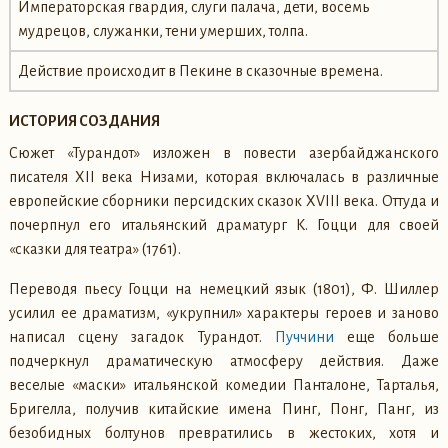
Императорская гвардия, слуги палача, дети, восемь
мудрецов, служанки, тени умерших, толпа.
Действие происходит в Пекине в сказочные времена.
ИСТОРИЯ СОЗДАНИЯ
Сюжет «Турандот» изложен в повести азербайджанского
писателя XII века Низами, которая включалась в различные
европейские сборники персидских сказок XVIII века. Оттуда и
почерпнул его итальянский драматург К. Гоцци для своей
«сказки для театра» (1761).
Переводя пьесу Гоцци на немецкий язык (1801), Ф. Шиллер
усилил ее драматизм, «укрупнил» характеры героев и заново
написал сцену загадок Турандот.
Пуччини
еще больше
подчеркнул драматическую атмосферу действия. Даже
веселые «маски» итальянской комедии Панталоне, Тарталья,
Бригелла, получив китайские имена Пинг, Понг, Панг, из
безобидных болтунов превратились в жестоких, хотя и