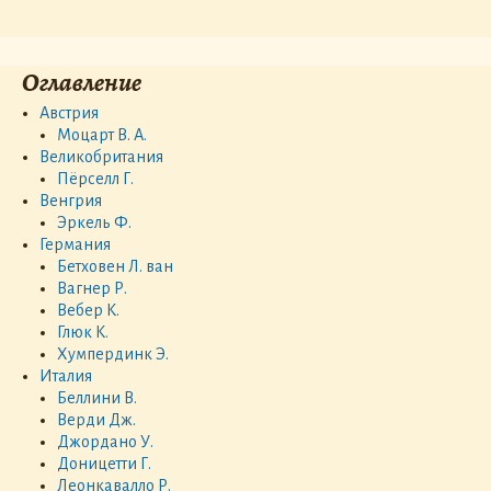
Оглавление
Австрия
Моцарт В. А.
Великобритания
Пёрселл Г.
Венгрия
Эркель Ф.
Германия
Бетховен Л. ван
Вагнер Р.
Вебер К.
Глюк К.
Хумпердинк Э.
Италия
Беллини В.
Верди Дж.
Джордано У.
Доницетти Г.
Леонкавалло Р.