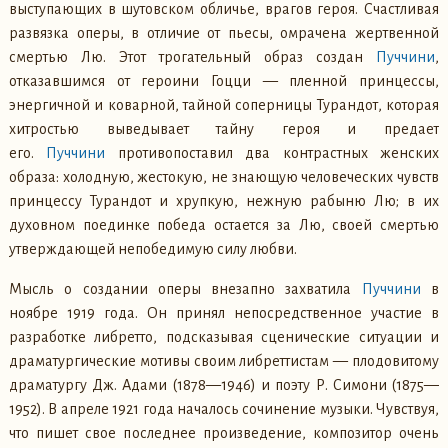
выступающих в шутовском обличье, врагов героя. Счастливая
развязка оперы, в отличие от пьесы, омрачена жертвенной
смертью Лю. Этот трогательный образ создан
Пуччини
,
отказавшимся от героини Гоцци — пленной принцессы,
энергичной и коварной, тайной соперницы Турандот, которая
хитростью выведывает тайну героя и предает
его.
Пуччини
противопоставил два контрастных женских
образа: холодную, жестокую, не знающую человеческих чувств
принцессу Турандот и хрупкую, нежную рабыню Лю; в их
духовном поединке победа остается за Лю, своей смертью
утверждающей непобедимую силу любви.
Мысль о создании оперы внезапно захватила
Пуччини
в
ноябре 1919 года. Он принял непосредственное участие в
разработке либретто, подсказывая сценические ситуации и
драматургические мотивы своим либреттистам — плодовитому
драматургу Дж. Адами (1878—1946) и поэту Р. Симони (1875—
1952). В апреле 1921 года началось сочинение музыки. Чувствуя,
что пишет свое последнее произведение, композитор очень