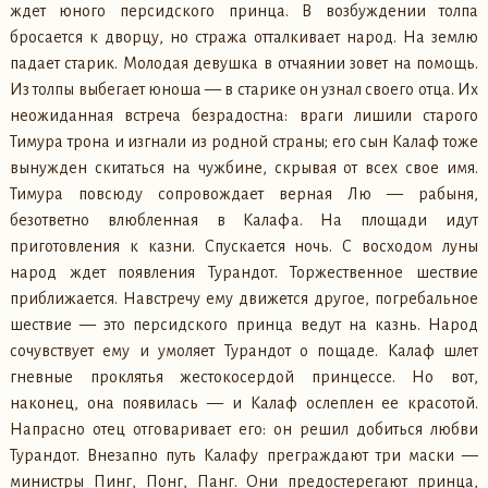
ждет юного персидского принца. В возбуждении толпа
бросается к дворцу, но стража отталкивает народ. На землю
падает старик. Молодая девушка в отчаянии зовет на помощь.
Из толпы выбегает юноша — в старике он узнал своего отца. Их
неожиданная встреча безрадостна: враги лишили старого
Тимура трона и изгнали из родной страны; его сын Калаф тоже
вынужден скитаться на чужбине, скрывая от всех свое имя.
Тимура повсюду сопровождает верная Лю — рабыня,
безответно влюбленная в Калафа. На площади идут
приготовления к казни. Спускается ночь. С восходом луны
народ ждет появления Турандот. Торжественное шествие
приближается. Навстречу ему движется другое, погребальное
шествие — это персидского принца ведут на казнь. Народ
сочувствует ему и умоляет Турандот о пощаде. Калаф шлет
гневные проклятья жестокосердой принцессе. Но вот,
наконец, она появилась — и Калаф ослеплен ее красотой.
Напрасно отец отговаривает его: он решил добиться любви
Турандот. Внезапно путь Калафу преграждают три маски —
министры Пинг, Понг, Панг. Они предостерегают принца,