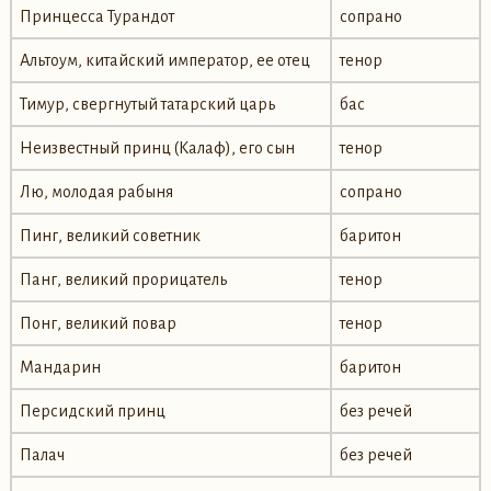
Принцесса Турандот
сопрано
Альтоум, китайский император, ее отец
тенор
Тимур, свергнутый татарский царь
бас
Неизвестный принц (Калаф), его сын
тенор
Лю, молодая рабыня
сопрано
Пинг, великий советник
баритон
Панг, великий прорицатель
тенор
Понг, великий повар
тенор
Мандарин
баритон
Персидский принц
без речей
Палач
без речей