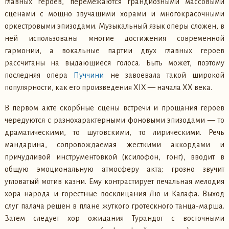
главных героев, перемежаются грандиозными массовыми
сценами с мощно звучащими хорами и многокрасочными
оркестровыми эпизодами. Музыкальный язык оперы сложен, в
ней использованы многие достижения современной
гармонии, а вокальные партии двух главных героев
рассчитаны на выдающиеся голоса. Быть может, поэтому
последняя опера
Пуччини
не завоевала такой широкой
популярности, как его произведения XIX — начала XX века.
В первом акте скорбные сцены встречи и прощания героев
чередуются с разнохарактерными фоновыми эпизодами — то
драматическими, то шутовскими, то лирическими. Речь
мандарина, сопровождаемая жесткими аккордами и
причудливой инструментовкой (ксилофон, гонг), вводит в
общую эмоциональную атмосферу акта; грозно звучит
угловатый мотив казни. Ему контрастирует печальная мелодия
хора народа и горестные восклицания Лю и Калафа. Выход
слуг палача решен в плане жуткого гротескного танца-марша.
Затем следует хор ожидания Турандот с восточными