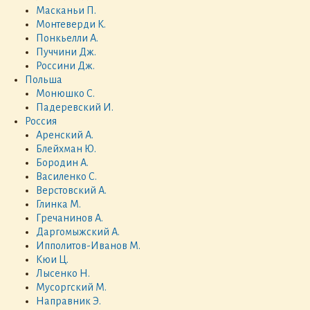
Масканьи П.
Монтеверди К.
Понкьелли А.
Пуччини Дж.
Россини Дж.
Польша
Монюшко С.
Падеревский И.
Россия
Аренский А.
Блейхман Ю.
Бородин А.
Василенко С.
Верстовский А.
Глинка М.
Гречанинов А.
Даргомыжский А.
Ипполитов-Иванов М.
Кюи Ц.
Лысенко Н.
Мусоргский М.
Направник Э.