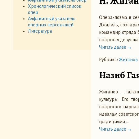
Н. Жиган
Хронологический список
опер
Опера-поэма в се
Алфавитный указатель
Джалиль, поэт дра
оперных персонажей
Литература
командир отряда б
татарская девушка
Читать далее →
Рубрика:
Жиганов 
Назиб Гая
Жиганов — талант
культуры. Его тв
татарского народ
идеалам советско
традициями
…
Читать далее →