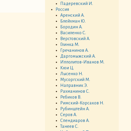
Падеревский И.
Россия
Аренский А.
Блейхман Ю.
Бородин А.
Василенко С.
Верстовский А.
Глинка М.
Гречанинов А.
Даргомыжский А.
Ипполитов-Иванов М.
Кюи Ц.
Лысенко Н.
Мусоргский М.
Направник Э.
Рахманинов С.
Ребиков В.
Римский-Корсаков Н.
Рубинштейн А.
Серов А.
Спендиаров А.
Танеев С.