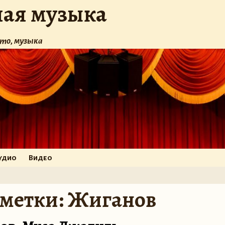
ная музыка
то, музыка
удио
Видео
 метки:
Жиганов