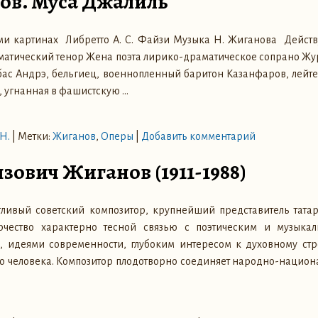
ов. Муса Джалиль
ми картинах Либретто А. С. Файзи Музыка Н. Жиганова Дейст
матический тенор Жена поэта лирико-драматическое сопрано Жу
ас Андрэ, бельгиец, военнопленный баритон Казанфаров, лейте
, угнанная в фашистскую
…
Н.
|
Метки:
Жиганов
,
Оперы
|
Добавить комментарий
зович Жиганов (1911-1988)
ливый советский композитор, крупнейший представитель тата
орчество характерно тесной связью с поэтическим и музык
а, идеями современности, глубоким интересом к духовному ст
го человека. Композитор плодотворно соединяет народно-национ