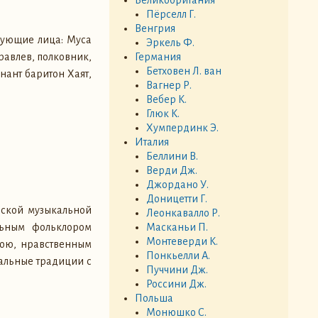
Пёрселл Г.
Венгрия
вующие лица: Муса
Эркель Ф.
равлев, полковник,
Германия
Бетховен Л. ван
нант баритон Хаят,
Вагнер Р.
Вебер К.
Глюк К.
Хумпердинк Э.
Италия
Беллини В.
Верди Дж.
Джордано У.
Доницетти Г.
рской музыкальной
Леонкавалло Р.
Масканьи П.
альным фольклором
Монтеверди К.
рою, нравственным
Понкьелли А.
альные традиции с
Пуччини Дж.
Россини Дж.
Польша
Монюшко С.