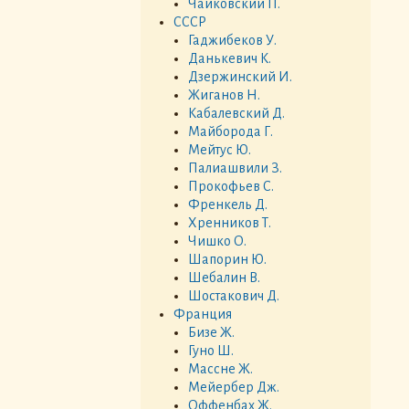
Чайковский П.
СССР
Гаджибеков У.
Данькевич К.
Дзержинский И.
Жиганов Н.
Кабалевский Д.
Майборода Г.
Мейтус Ю.
Палиашвили З.
Прокофьев С.
Френкель Д.
Хренников Т.
Чишко О.
Шапорин Ю.
Шебалин В.
Шостакович Д.
Франция
Бизе Ж.
Гуно Ш.
Массне Ж.
Мейербер Дж.
Оффенбах Ж.