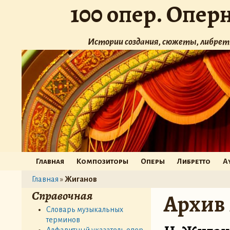
100 опер. Опер
Истории создания, сюжеты, либрет
Главная
Композиторы
Оперы
Либретто
А
Главная
»
Жиганов
Справочная
Архив
Словарь музыкальных
терминов
Алфавитный указатель опер