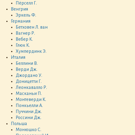
Пёрселл Г.
Венгрия
Эркель Ф.
Германия
Бетховен Л. ван
Вагнер Р.
Вебер К.
Глюк К.
Хумпердинк Э.
Италия
Беллини В.
Верди Дж.
Джордано У.
Доницетти Г.
Леонкавалло Р.
Масканьи П.
Монтеверди К.
Понкьелли А.
Пуччини Дж.
Россини Дж.
Польша
Монюшко С.