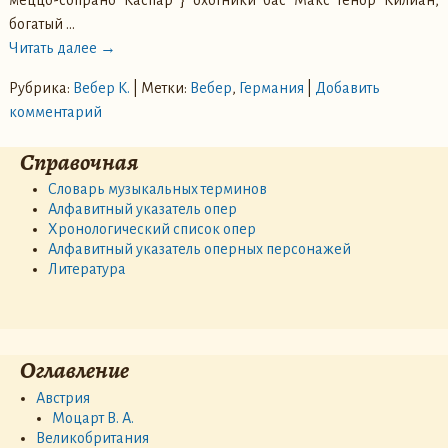
меццо-сопрано Каспар } охотники бас Макс тенор Килиан,
богатый
…
Читать далее →
Рубрика:
Вебер К.
|
Метки:
Вебер
,
Германия
|
Добавить
комментарий
Справочная
Словарь музыкальных терминов
Алфавитный указатель опер
Хронологический список опер
Алфавитный указатель оперных персонажей
Литература
Оглавление
Австрия
Моцарт В. А.
Великобритания