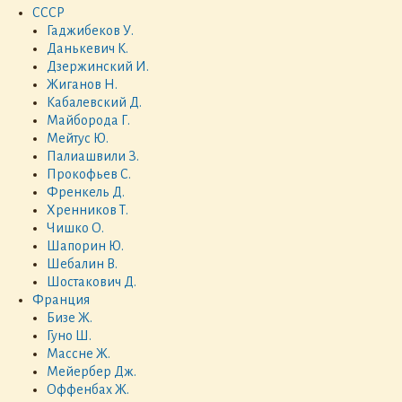
СССР
Гаджибеков У.
Данькевич К.
Дзержинский И.
Жиганов Н.
Кабалевский Д.
Майборода Г.
Мейтус Ю.
Палиашвили З.
Прокофьев С.
Френкель Д.
Хренников Т.
Чишко О.
Шапорин Ю.
Шебалин В.
Шостакович Д.
Франция
Бизе Ж.
Гуно Ш.
Массне Ж.
Мейербер Дж.
Оффенбах Ж.