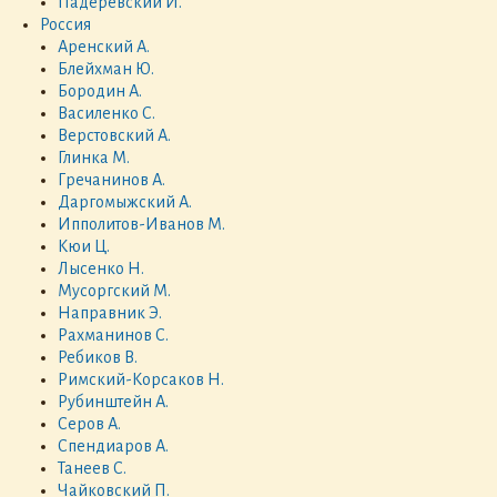
Падеревский И.
Россия
Аренский А.
Блейхман Ю.
Бородин А.
Василенко С.
Верстовский А.
Глинка М.
Гречанинов А.
Даргомыжский А.
Ипполитов-Иванов М.
Кюи Ц.
Лысенко Н.
Мусоргский М.
Направник Э.
Рахманинов С.
Ребиков В.
Римский-Корсаков Н.
Рубинштейн А.
Серов А.
Спендиаров А.
Танеев С.
Чайковский П.