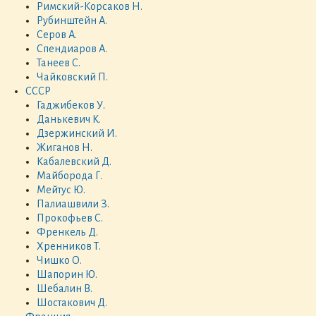
Римский-Корсаков Н.
Рубинштейн А.
Серов А.
Спендиаров А.
Танеев С.
Чайковский П.
СССР
Гаджибеков У.
Данькевич К.
Дзержинский И.
Жиганов Н.
Кабалевский Д.
Майборода Г.
Мейтус Ю.
Палиашвили З.
Прокофьев С.
Френкель Д.
Хренников Т.
Чишко О.
Шапорин Ю.
Шебалин В.
Шостакович Д.