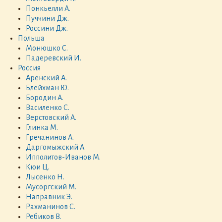
Понкьелли А.
Пуччини Дж.
Россини Дж.
Польша
Монюшко С.
Падеревский И.
Россия
Аренский А.
Блейхман Ю.
Бородин А.
Василенко С.
Верстовский А.
Глинка М.
Гречанинов А.
Даргомыжский А.
Ипполитов-Иванов М.
Кюи Ц.
Лысенко Н.
Мусоргский М.
Направник Э.
Рахманинов С.
Ребиков В.