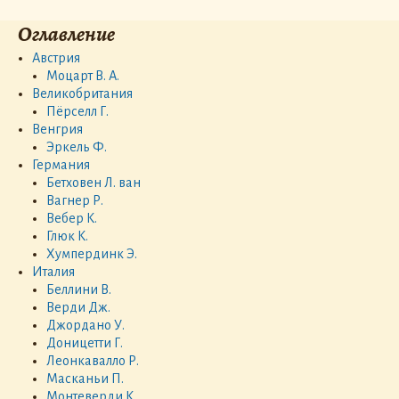
Оглавление
Австрия
Моцарт В. А.
Великобритания
Пёрселл Г.
Венгрия
Эркель Ф.
Германия
Бетховен Л. ван
Вагнер Р.
Вебер К.
Глюк К.
Хумпердинк Э.
Италия
Беллини В.
Верди Дж.
Джордано У.
Доницетти Г.
Леонкавалло Р.
Масканьи П.
Монтеверди К.