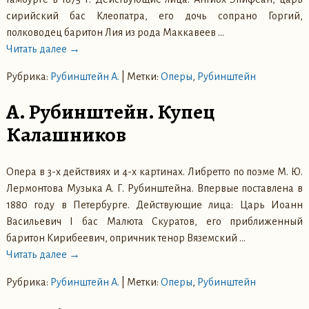
сирийский бас Клеопатра, его дочь сопрано Горгий,
полководец баритон Лия из рода Маккавеев
…
Читать далее →
Рубрика:
Рубинштейн А.
|
Метки:
Оперы
,
Рубинштейн
А. Рубинштейн. Купец
Калашников
Опера в 3-х действиях и 4-х картинах. Либретто по поэме М. Ю.
Лермонтова Музыка А. Г. Рубинштейна. Впервые поставлена в
1880 году в Петербурге. Действующие лица: Царь Иоанн
Васильевич I бас Малюта Скуратов, его приближенный
баритон Кирибеевич, опричник тенор Вяземский
…
Читать далее →
Рубрика:
Рубинштейн А.
|
Метки:
Оперы
,
Рубинштейн